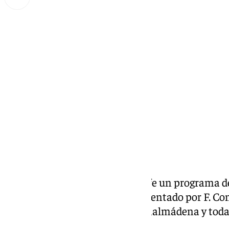
Miguel Alfonso
miércoles, 6 noviembre 2024, 20:05
Compartir:
Todos los días Benalmádena Life un programa ded
cultural de la Costa del Sol. Presentado por F. C
social, cultural y eventos de Benalmádena y toda 