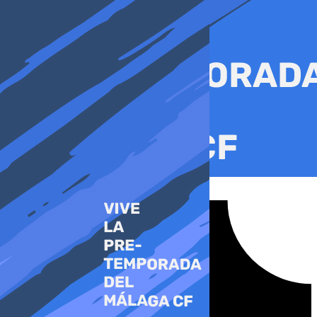
Ir
al
contenido
Tiktok