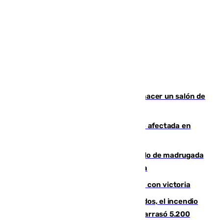
Un tribunal federal impide a Trump hacer un salón de
baile en la Casa Blanca
Incendios de Castellón: la superficie afectada en
Tírig roza las 400 hectáreas
Muere un peatón tras ser atropellado de madrugada
en la carretera A-7 a su paso por Málaga
El Granada cierra su puesta a punto con victoria
Un mes de la tragedia de Los Gallardos, el incendio
que acabó con la vida de 14 personas y arrasó 5.200