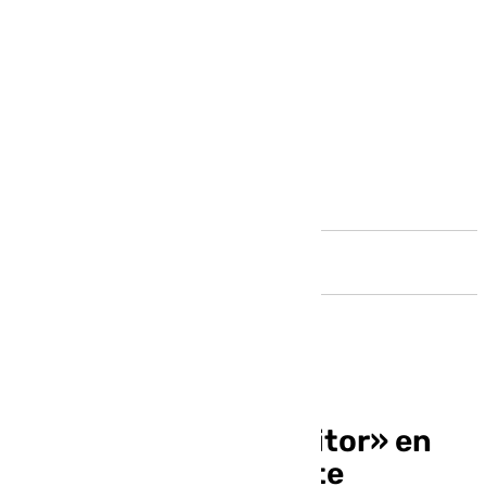
Andalucía
Rafael Gamero «Escritor» en
Benalmádena Life este