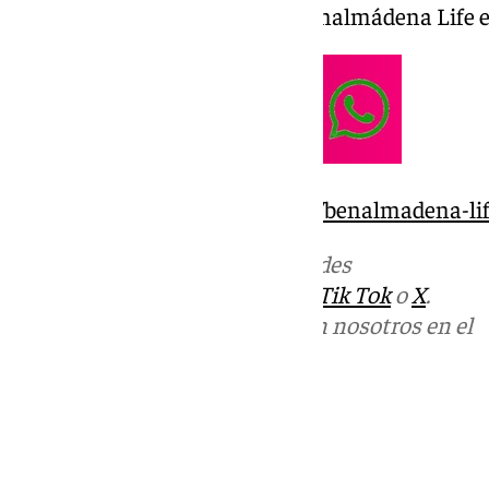
Rafael Gamero «Escritor» en Benalmádena Life e
https://www.101tv.es/category/benalmadena-lif
Más noticias de
101TV
en las redes
sociales:
Instagram
,
Facebook
,
Tik Tok
o
X
.
Puedes ponerte en contacto con nosotros en el
correo
informativos@101tv.es
Tags:
Benalmádena Life