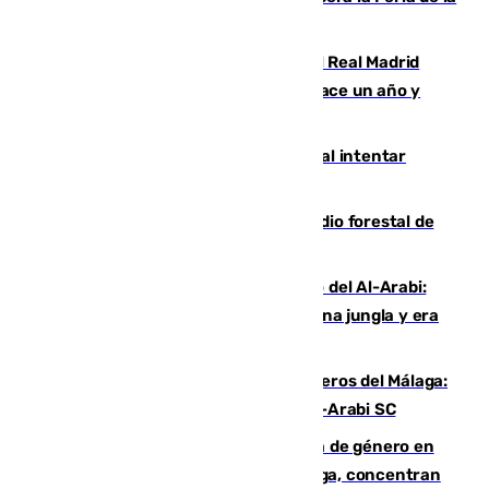
Juventud Cofrade de Málaga
El fichaje más caro de la historia del Real Madrid
costaba 105 millones de euros menos hace un año y
jugaba en Leganés
Ceuta suma 82 fallecidos en el mar al intentar
cruzar la frontera española
Huelva eleva a emergencia el incendio forestal de
Niebla
Juanfran Funes, sobre el duro juego del Al-Arabi:
“Por momentos nos hemos metido en una jungla y era
hasta peligroso”
Ya se han estrenado los tres delanteros del Málaga:
Eneko Jauregui, bigoleador contra el Al-Arabi SC
35 mujeres asesinadas por violencia de género en
España en este 2026: Andalucía y Málaga, concentran