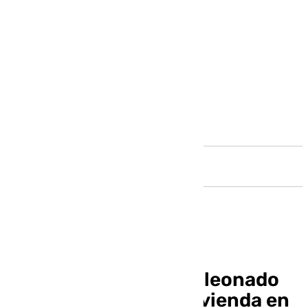
Andalucía
Rescatan a un buitre leonado
en el tejado de una vivienda en