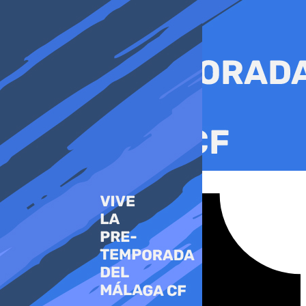
Ir
al
contenido
Tiktok