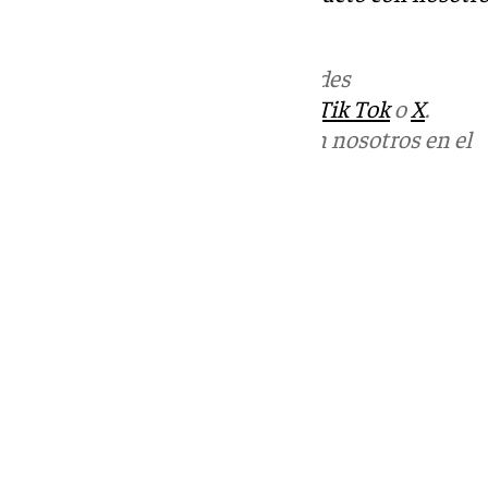
informativos@101tv.es
Más noticias de
101TV
en las redes
sociales:
Instagram
,
Facebook
,
Tik Tok
o
X
.
Puedes ponerte en contacto con nosotros en el
correo
informativos@101tv.es
Tags:
Últimas noticias