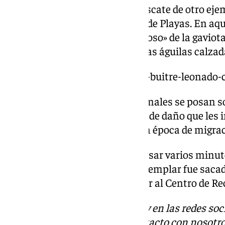
la Policía Local efectuaron el rescate de otro eje
aviso emitido por la delegación de Playas. En aqu
al agua fue provocada por el «acoso» de la gaviot
otras rapaces de la zona como las águilas calzada
https://www.101tv.es/rescatan-buitre-leonado
En otros casos, este tipo de animales se posan so
desorientación o por algún tipo de daño que les i
de situaciones más comunes en época de migrac
En aquella ocasión, y a pesar pasar varios minut
culminó con un final feliz y el ejemplar fue saca
Policía para su entrega posterior al Centro de R
Descubre más noticias de 101Tv en las redes soc
Tok
o
X
. Puedes ponerte en contacto con nosotro