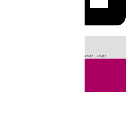
HOY
|
Fútbol
Primera División
Crisis Migratoria en Ceuta
Sucesos
LaLiga
Andalucía