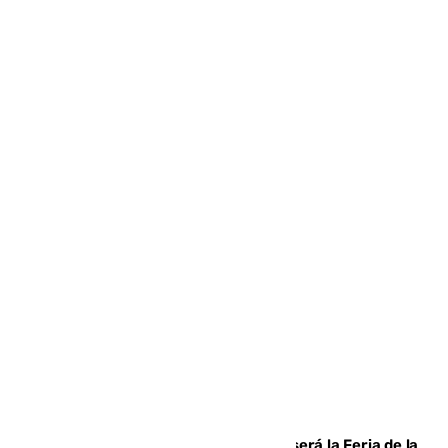
Talleres, escape room y música: así será la Feria de la