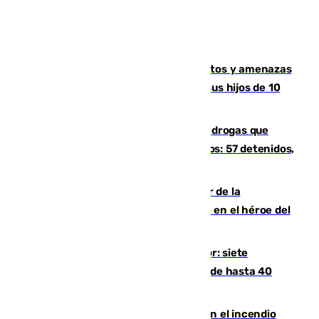
Detenido en Estepona por malos tratos y amenazas
de muerte a su pareja en presencia de sus hijos de 10
años y 11 meses
Desarticulada una red de tráfico de drogas que
introducía la mercancía desde Marruecos: 57 detenidos,
cuatro de ellos en Andalucía
Ferrán Torres, nombrado embajador de la
Comunidad Valenciana tras convertirse en el héroe del
Mundial
Andalucía sigue asfixiada por el calor: siete
provincias, en alerta por temperaturas de hasta 40
grados
Activado el nivel 2 de emergencia en el incendio