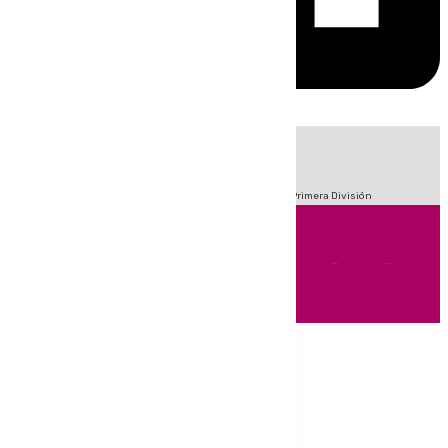
HOY
|
Fútbol
Sucesos
Crisis Migratoria en Ceuta
LaLiga
Primera División
Andalucía