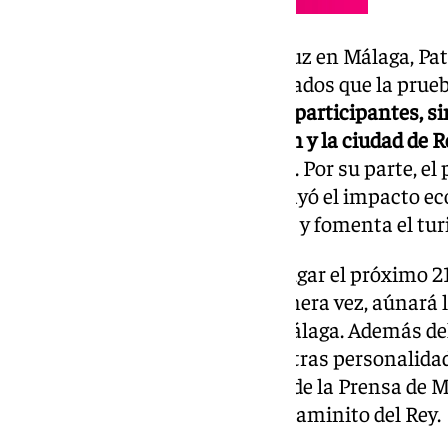
La delegada del Gobierno andaluz en Málaga, Pat
la presentación de los galardonados que la prue
fortaleza física y mental de sus participantes, s
vínculo histórico entre la Legión y la ciudad de
más allá de nuestras fronteras»
. Por su parte, e
Málaga, Francisco Salado, subrayó el impacto ec
que dinamiza la economía local y fomenta el tur
La entrega de premios tendrá lugar el próximo 21
Neville, en un acto que, por primera vez, aúnará 
Andalucía y la Diputación de Málaga. Además de
de la Legión, se distinguirán a otras personalida
categorías, como la Asociación de la Prensa de M
España o la rehabilitación del Caminito del Rey.