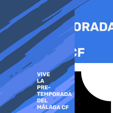
Ir
al
contenido
Tiktok