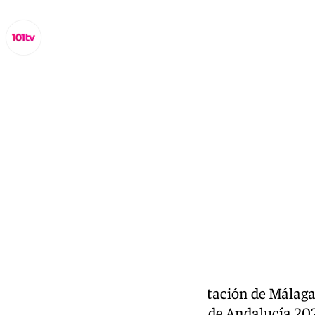
Lynx Devs
martes, 18 febrero 2025, 19:40
Compartir:
La Junta de Andalucía y la Diputación de Málaga
galardonados con las Banderas de Andalucía 20