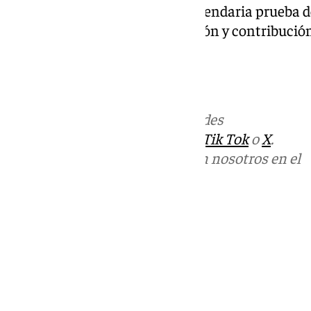
Con este premio, Ronda y su legendaria prueba d
homenaje a su esfuerzo, tradición y contribución
España.
Más noticias de
101TV
en las redes
sociales:
Instagram
,
Facebook
,
Tik Tok
o
X
.
Puedes ponerte en contacto con nosotros en el
correo
informativos@101tv.es
Tags:
Últimas noticias