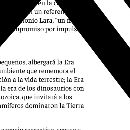
 una mejora en la calidad de
nvertirse en un referente
 Juan Antonio Lara, “un nuevo
rme compromiso por impulsar
pequeños, albergará la Era
 ambiente que rememora el
ión a la vida terrestre; la Era
 la era de los dinosaurios con
ozoica, que invitará a los
mamíferos dominaron la Tierra
espacio recreativo, seguro y