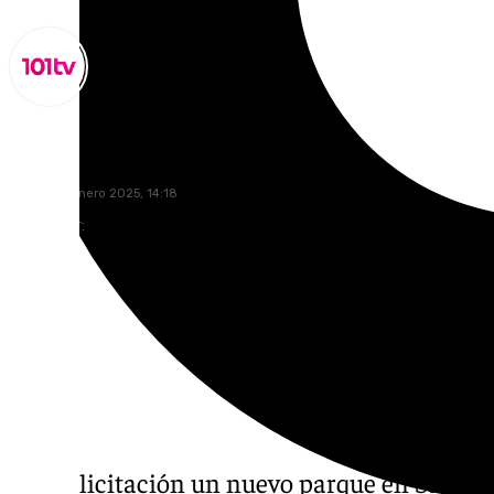
Lynx Devs
jueves, 16 enero 2025, 14:18
Compartir:
Sale a licitación un nuevo parque en Santá