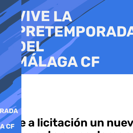
Ir
al
contenido
Sale a licitación un nu