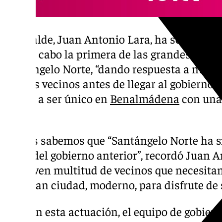
El alcalde, Juan Antonio Lara, ha señalado q
lleva a cabo la primera de las grandes inver
Santángelo Norte, “dando respuesta a nues
con los vecinos antes de llegar al gobierno
que va a ser único en
Benalmádena
con una 
zona”.
“Todos sabemos que “Santángelo Norte ha si
parte del gobierno anterior”, recordó Juan A
que viven multitud de vecinos que necesitan
una gran ciudad, moderno, para disfrute de s
Así, con esta actuación, el equipo de gobier