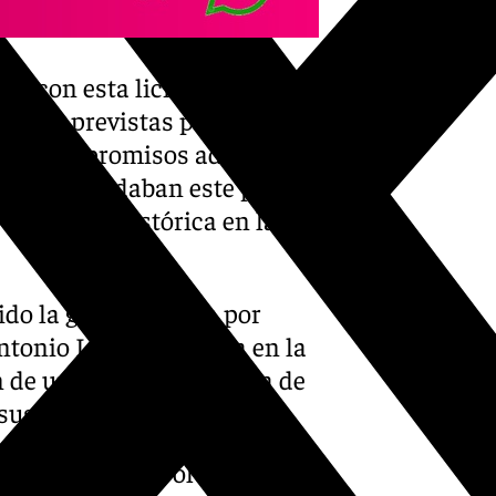
ue con esta licitación se
siones previstas para
tros compromisos adquiridos
, que demandaban este parque,
inversión histórica en la
do la gran olvidada por
ntonio Lara, “una zona en la
 de un parque a la altura de
us hijos”.
no “reafirma su voluntad de