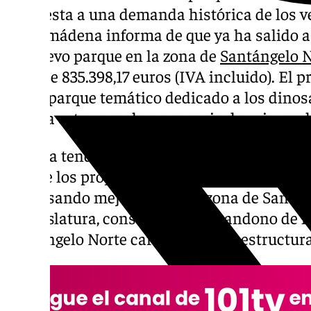
respuesta a una demanda histórica de los v
Benalmádena informa de que ya ha salido a 
un nuevo parque en la zona de
Santángelo 
total de 835.398,17 euros (IVA incluido). El p
de un parque temático dedicado a los dinosa
dotar a esta zona de un espacio de ocio mod
La obra tendrá un plazo de ejecución de 21
uno de los proyectos claves del gobierno de
impulsando mejoras para la zona de Santáng
la legislatura, consciente del abandono de
Santángelo Norte carente de infraestructura