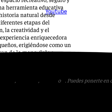
una herramienta educativa
Youtube
 historia natural desde
iferentes etapas del
, la creatividad y el
 experiencia enriquecedora
queños, erigiéndose como un
van de la mano. Sale a
orte que dará respuesta a
tagram
,
Facebook
,
Tik Tok
o
X
. Puedes ponerte en 