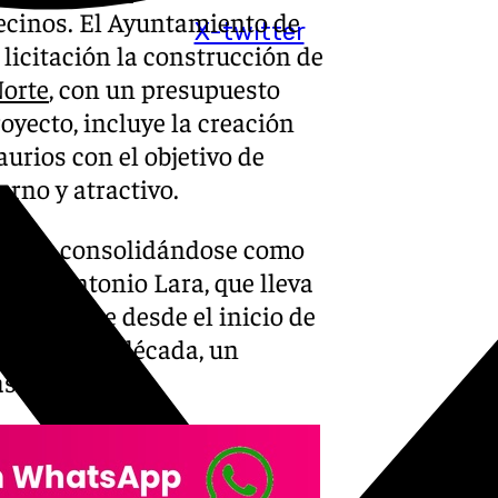
ecinos. El Ayuntamiento de
X-twitter
licitación la construcción de
Norte
, con un presupuesto
royecto, incluye la creación
urios con el objetivo de
erno y atractivo.
0 días, consolidándose como
 Juan Antonio Lara, que lleva
elo Norte desde el inicio de
 más de una década, un
s y servicios.