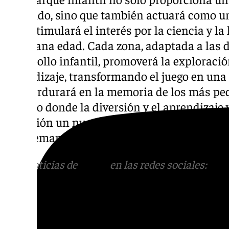
divertido, sino que también actuará como 
que estimulará el interés por la ciencia y la
temprana edad. Cada zona, adaptada a las d
desarrollo infantil, promoverá la exploración
aprendizaje, transformando el juego en una
que perdurará en la memoria de los más pe
espacio donde la diversión y el aprendizaje 
licitación un nuevo parque en Santángelo N
una demanda histórica de los vecinos.
Más noticias de
101TV
en las redes sociales:
Ins
correo
informativos@101tv.es