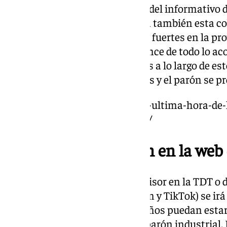
Posteriormente, llegará la hora del informativo
Fernández en el que se realizará también esta co
mejores imágenes de las lluvias fuertes en la pr
el que se realizará el mejor balance de todo lo ac
del Sol y otros puntos relevantes a lo largo de e
que ver si las medidas especiales y el parón se p
https://www.101tv.es/directo-y-ultima-hora-de
activa-alerta-roja-por-lluvias-2/
La mejor información en la web d
Pero no sólo a través de su televisor en la TDT o
sociales (Facebook, X, Instagram y TikTok) se ir
novedoso para que los malagueños puedan estar
jornada en la que se espera un parón industrial. 