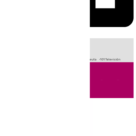
HOY
|
Fútbol
Primera División
LaLiga
Crisis Migratoria en Ceuta
101 Televisión
Andalucía