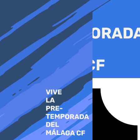
Ir
al
contenido
Tiktok