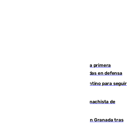
El Málaga cae ante el Ceuta y suma la primera
derrota de la pretemporada dejando dudas en defensa
Marruecos, la principal baza de Infantino para seguir
al frente de la FIFA
Pedro Sánchez condena el crimen machista de
Benahavís
Angustioso rescate de una familia en Granada tras
caer su coche por un terraplén