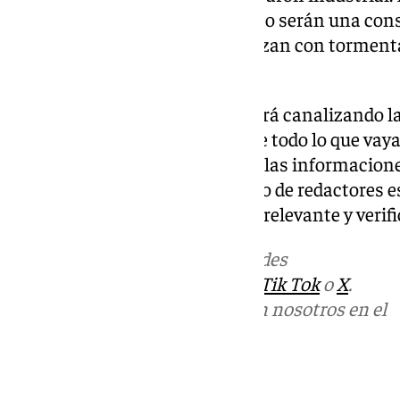
para conocer el minuto a minuto serán una const
los cielos ya casi negros amenazan con torment
de agua en Málaga.
Desde la web de
101tv.es
se estará canalizando la
reportajes, vídeos e imágenes de todo lo que va
especial atención a los partes y las informacione
La mesa de redacción y el equipo de redactores 
trabajando para recoger lo más relevante y verifi
Más noticias de
101TV
en las redes
sociales:
Instagram
,
Facebook
,
Tik Tok
o
X
.
Puedes ponerte en contacto con nosotros en el
correo
informativos@101tv.es
Tags: