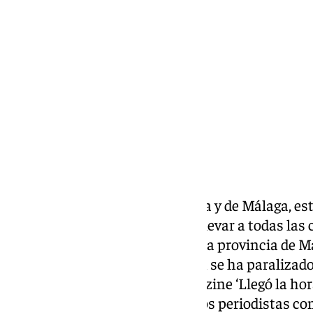
miércoles, 13 noviembre 2024, 09:26
Compartir:
101TV, la televisión de Andalucía y de Málaga, es
realizando un despliegue para llevar a todas las
al minuto de lo que ocurrirá en la provincia de 
vecina Granada, donde también se ha paralizado 
tipo prácticamente. En el magazine ‘Llegó la ho
a las 9.30, entrarán en directo los periodistas c