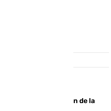
Andalucía
Sigue la programación de la
DANA en 101tv