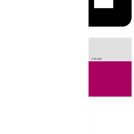
HOY
|
Sucesos
Incendios
Fútbol
Crisis Migratoria en Ceuta
LaLiga
Andalucía