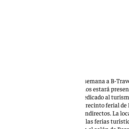
lunes, 31 marzo 2025, 15:30
Compartir:
Torremolinos acude este fin de semana a B-Travel
turistas nacionales. Torremolinos estará prese
domingo en B-Travel, el salón dedicado al turism
Barcelona y que se celebra en el recinto ferial d
120 expositores directos y 600 indirectos. La loc
intensa acción promocional en las ferias turíst