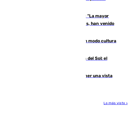
pisadita y cañito ante el Bournemouth
Un testimonio del colapso en Ceuta: "La mayor
parte de los que han venido son víctimas, han venido
engañados"
Torrenueva Costa pone el verano en modo cultura
con actividades para todos los públicos
Este es el palmarés del Trofeo Costa del Sol: el
Málaga lidera la tabla con 12 triunfos
Estos son los mejores sitios para tener una vista
privilegiada del eclipse en Andalucía
Lo más visto >
Más noticias