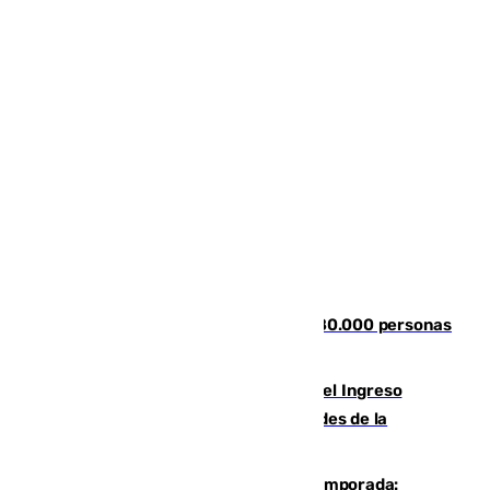
Nuevos datos de la crisis en Ceuta: 80.000 personas
se colaron durante la entrada masiva
Cádiz aumenta un 15% en el cobro del Ingreso
Mínimo Vital junto a otras particularidades de la
provincia
La 'delicatessen' de Isco en la pretemporada: