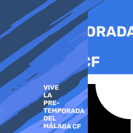
Ir
al
contenido
Tiktok