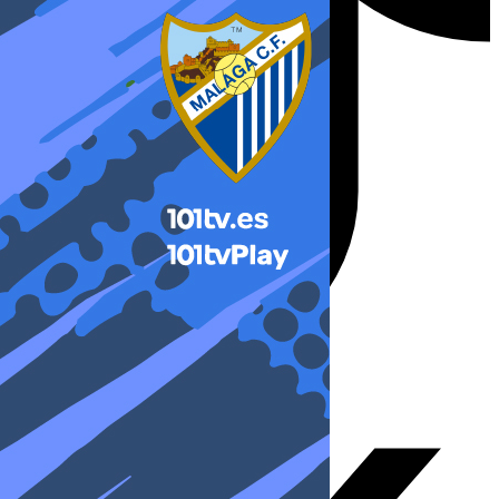
X-twitter