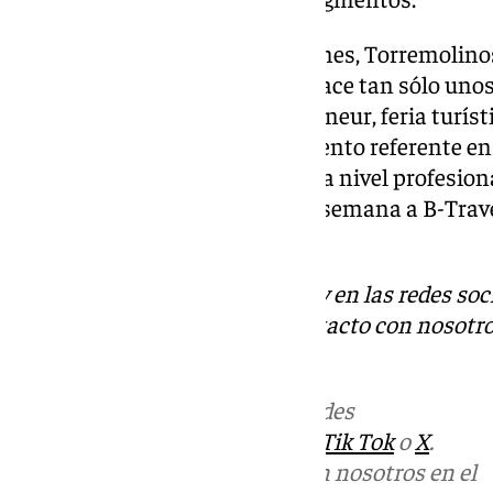
Recientemente, a primeros de mes, Torremolinos 
de las citas más destacadas y hace tan sólo unos
presente en el Salon du Randonneur, feria turísti
francesa de Lyon y que es un evento referente en
naturaleza y senderismo tanto a nivel profesiona
Torremolinos acude este fin de semana a B-Travel
turistas nacionales.
Descubre más noticias de 101Tv en las redes soc
Tok
o
X
. Puedes ponerte en contacto con nosotro
informativos@101tv.es
Más noticias de
101TV
en las redes
sociales:
Instagram
,
Facebook
,
Tik Tok
o
X
.
Puedes ponerte en contacto con nosotros en el