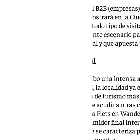
Con un enfoque dirigido tanto al B2B (empresas
final), la marca Torremolinos mostrará en la Ci
tiene el municipio para llegar a todo tipo de visit
Barcelona también es un excelente escenario pa
con una gestión turística integral y que apuesta 
Intensa acción promocional
Torremolinos
está llevando a cabo una intensa 
principales ferias turísticas. Así, la localidad y
año en la Vakantiebeurs, la feria de turismo m
celebrada en Utrecht, además de acudir a otras
Madrid, la Matka de Helsinki o la Fiets en Wande
especialmente dirigida al consumidor final inte
senderismo y cicloturismo y que se caracteriza p
experto y conocedor de estos segmentos.