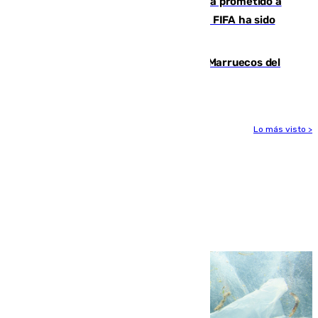
El Gobierno niega que Infantino haya prometido a
Marruecos la final del Mundial 2030: "La FIFA ha sido
tajante"
Podemos y Sumar piden expulsar a Marruecos del
Mundial de 2030 tras la crisis de Ceuta
Lo más visto >
Más noticias
Ver más >