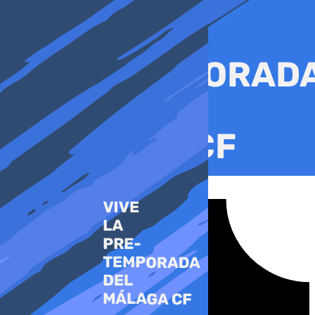
Ir
al
contenido
Tiktok