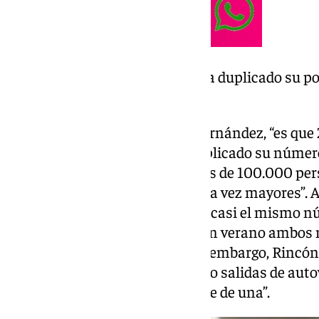
«25 años después, Torrox ha duplicado su po
número de inmuebles»
Lo cierto, según José Manuel Fernández, “es que
duplicado su población y ha triplicado su númer
verano estamos llegando a picos de 100.000 pers
antigua carretera N340 son cada vez mayores”. Al 
argumentado que “Torrox tiene casi el mismo n
Rincón de la Victoria; es decir, en verano ambo
similares cifras de turistas. Sin embargo, Rincón 
kilómetros de costa, tiene cuatro salidas de auto
kilómetros, únicamente dispone de una”.