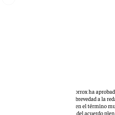
Miguel Alfonso
lunes, 27 enero 2025, 18:52
Compartir:
El pleno del Ayuntamiento de Torrox ha aprobad
Gobierno de España a la mayor brevedad a la red
segunda salida de la autovía A7 en el término mu
Próximamente se dará traslado del acuerdo plena