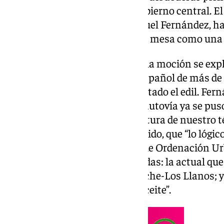
Transportes y Movilidad del Gobierno central. El
torroxeño, el popular José Manuel Fernández, ha 
autovía ya se ha puesto sobre la mesa como una 
En la exposición de motivos de la moción se expl
municipios del Mediterráneo español de más de
acceso a la autovía A7”, ha apuntado el edil. Fer
carencia en la conexión con la autovía ya se pu
cuando se inauguró la A7 a la altura de nuestro 
del PP ha afirmado, en este sentido, que “lo lógic
planificación del Plan General de Ordenación Ur
hubiera sido proyectar tres salidas: la actual que
Bajo Conejito; otra para El Morche-Los Llanos; y
futuro, para El Peñoncillo-Calaceite”.