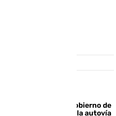
Andalucía
Torrox solicitará al Gobierno de
España una salida de la autovía