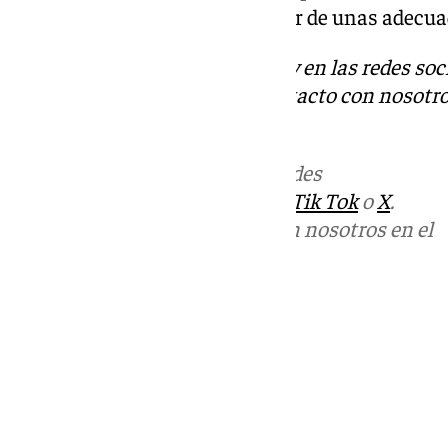
los ciudadanos puedan disponer de unas adecuad
Descubre más noticias de 101Tv en las redes soc
Tok
o
X
. Puedes ponerte en contacto con nosotro
informativos@101tv.es
Más noticias de
101TV
en las redes
sociales:
Instagram
,
Facebook
,
Tik Tok
o
X
.
Puedes ponerte en contacto con nosotros en el
correo
informativos@101tv.es
Tags:
Últimas noticias