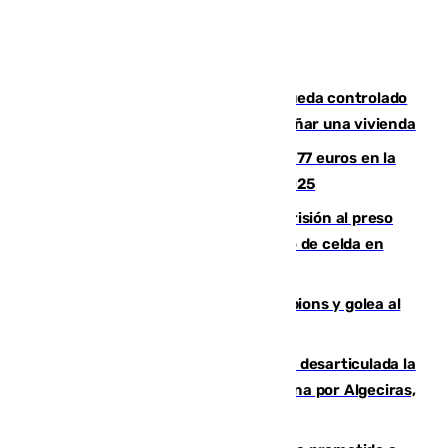
El incendio forestal de San Roque queda controlado
tras obligar a evacuar a 19 familias y dañar una vivienda
Los malagueños gastarán de media 77 euros en la
Feria de Málaga 2026, menos que en 2025
El Supremo ratifica los 17 años de prisión al preso
que mató estrangulado a su compañero de celda en
Morón
El Betis supera el examen de Champions y golea al
Arsenal en Dublín (1-3)
Golpe internacional al narcotráfico: desarticulada la
red que introdujo 21 toneladas de cocaína por Algeciras,
Málaga y Valencia