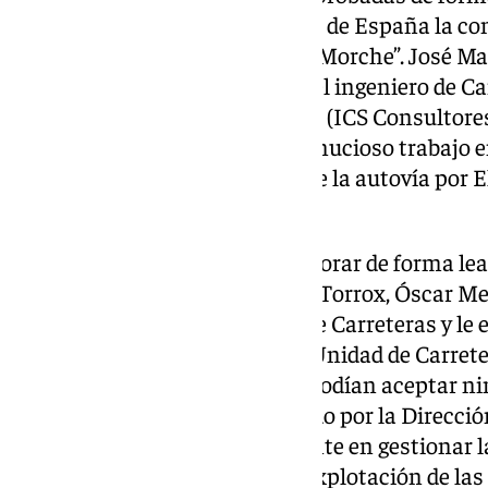
municipal pidiendo al Gobierno de España la co
de la autovía para la zona de El Morche”. José 
detallando que “en el año 2019 el ingeniero de C
la antigua N340, Juan José Soto (ICS Consultores 
Ayuntamiento de Torrox un minucioso trabajo en
opción para una nueva salida de la autovía por E
altura del río Güi”.
Así, “con la disposición de colaborar de forma le
administraciones, el alcalde de Torrox, Óscar Med
provincial de la Demarcación de Carreteras y le e
embargo, “el responsable de la Unidad de Carrete
forma tajante, aseveró que no podían aceptar nin
proyecto tenía que ser encargado por la Direcció
el Ministerio el único competente en gestionar la
construcción, conservación y explotación de las 