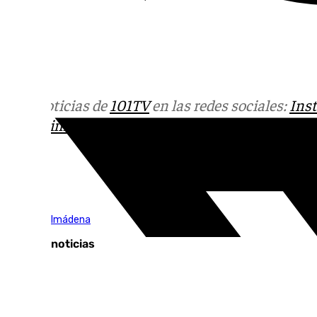
Más noticias de
101TV
en las redes sociales:
Ins
correo
informativos@101tv.es
Tags:
Vive Benalmádena
Últimas noticias