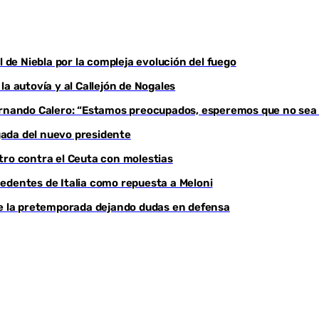
l de Niebla por la compleja evolución del fuego
a autovía y al Callejón de Nogales
Fernando Calero: “Estamos preocupados, esperemos que no sea
egada del nuevo presidente
tro contra el Ceuta con molestias
edentes de Italia como repuesta a Meloni
de la pretemporada dejando dudas en defensa