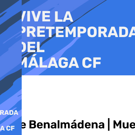
Ir
al
contenido
Vive Benalmádena | Mue