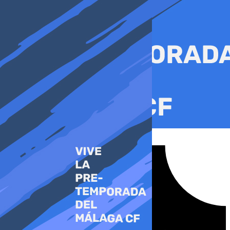
Ir
al
contenido
Tiktok