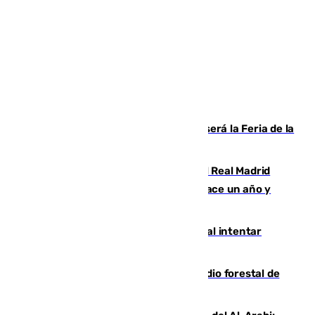
Talleres, escape room y música: así será la Feria de la
Juventud Cofrade de Málaga
El fichaje más caro de la historia del Real Madrid
costaba 105 millones de euros menos hace un año y
jugaba en Leganés
Ceuta suma 82 fallecidos en el mar al intentar
cruzar la frontera española
Huelva eleva a emergencia el incendio forestal de
Niebla