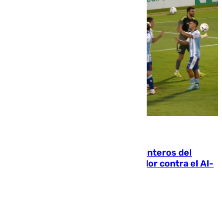
06.08.2026
Ya se han estrenado los tres delanteros del
Málaga: Eneko Jauregui, bigoleador contra el Al-
Arabi SC