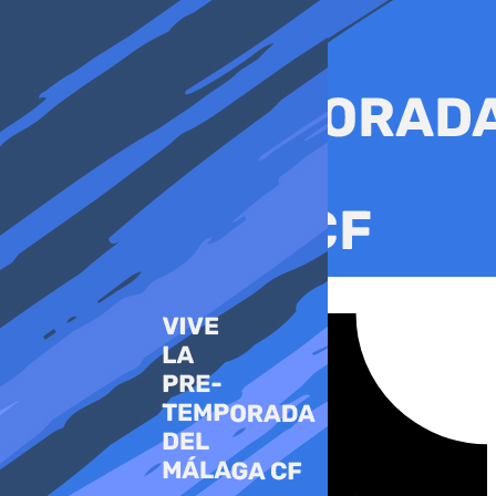
Ir
al
contenido
Tiktok