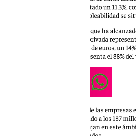
empleo, por su parte, ha aumentado un 11,3%, c
último año. La cifra total de empleabilidad se si
En términos de inversión, el parque ha alcanzad
desde sus inicios. La inversión privada representa
esta cifra ha sido de 37 millones de euros, un 14
una inversión privada que representa el 88% del 
Respecto a la inversión en I+D de las empresas e
incrementado un 8%, ascendiendo a los 187 mill
número de empleados que trabajan en este ámbito
supone un total de 3.076 empleados.