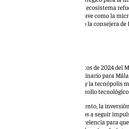
Europa. Su apuesta por nuestro ecosistema refu
Málaga TechPark en sectores clave como la micro
semiconductores», ha declarado la consejera de
Andalucía, Carolina España.
«Año extraordinario»
La consejera ha valorado los datos de 2024 del
positiva. «2024 ha sido extraordinario para Má
récord en empleo y facturación y la tecnópolis
referente en innovación y desarrollo tecnológico»
«Es un crecimiento fruto del talento, la inversió
empresas e instituciones. Vamos a seguir impul
compañías y fomentando la excelencia para que