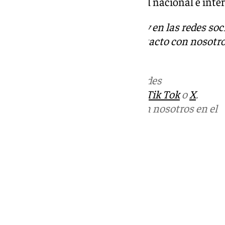
tecnológico de referencia a nivel nacional e int
Descubre más noticias de 101Tv en las redes soc
Tok
o
X
. Puedes ponerte en contacto con nosotro
informativos@101tv.es
Más noticias de
101TV
en las redes
sociales:
Instagram
,
Facebook
,
Tik Tok
o
X
.
Puedes ponerte en contacto con nosotros en el
correo
informativos@101tv.es
Tags:
Últimas noticias