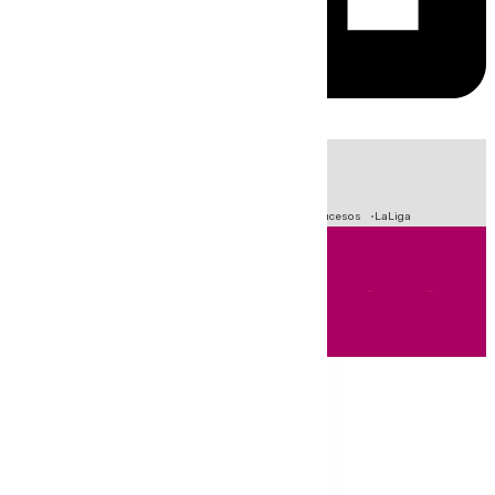
HOY
|
Fútbol
Primera División
Crisis Migratoria en Ceuta
Sucesos
LaLiga
Andalucía