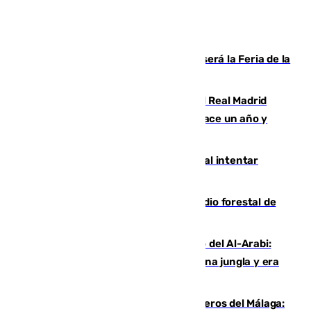
Talleres, escape room y música: así será la Feria de la
Juventud Cofrade de Málaga
El fichaje más caro de la historia del Real Madrid
costaba 105 millones de euros menos hace un año y
jugaba en Leganés
Ceuta suma 82 fallecidos en el mar al intentar
cruzar la frontera española
Huelva eleva a emergencia el incendio forestal de
Niebla
Juanfran Funes, sobre el duro juego del Al-Arabi:
“Por momentos nos hemos metido en una jungla y era
hasta peligroso”
Ya se han estrenado los tres delanteros del Málaga: