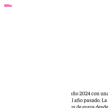
Lynx Devs
lunes, 17 marzo 2025, 12:09
Compartir:
Málaga TechPark
ha cerrado el año 2024 con una
de euros, un 21% más respecto al año pasado. La 
asciende así a los 42.656 millones de euros desde