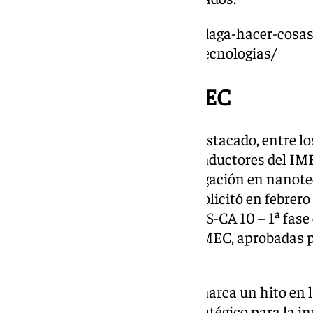
https://www.101tv.es/imec-malaga-hacer-cosas-
desarrollaran-otros-servicios-tecnologias/
Implantación del IMEC
Desde Málaga TechPark, han destacado, entre los
fabricación y diseño de semiconductores del IM
referente mundial en la investigación en nanot
vanguardia. Málaga TechPark solicitó en febrero 
Ordenanzas del Plan Parcial SUS-CA 10 – 1ª fase
implantación del Proyecto de IMEC, aprobadas 
mes de septiembre.
«La llegada de IMEC a Málaga marca un hito en la
Andalucía como un centro estratégico para la inn