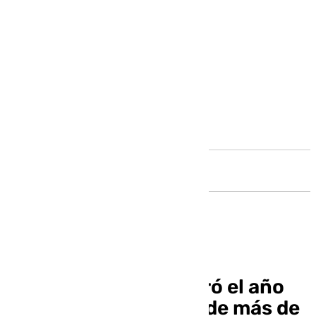
Andalucía
Málaga TechPark cerró el año
con una facturación de más de