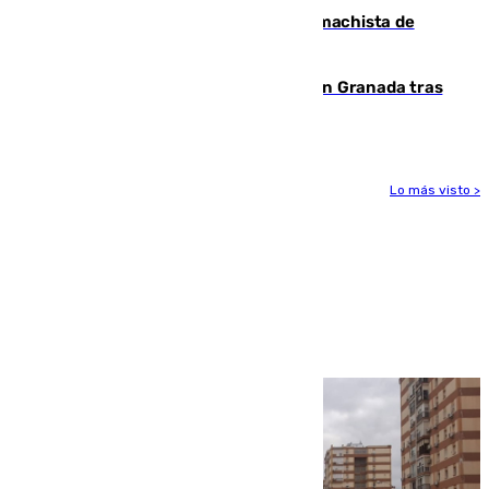
Pedro Sánchez condena el crimen machista de
Benahavís
Angustioso rescate de una familia en Granada tras
caer su coche por un terraplén
Lo más visto >
Más noticias
Ver más >