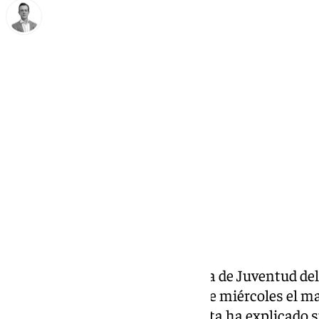
Antonio J. Palomo
miércoles, 29 enero 2025, 13:10
Compartir:
La concejal responsable del área de Juventud d
Marta González, ha visitado este miércoles el m
Antequera. Durante su entrevista ha explicado s