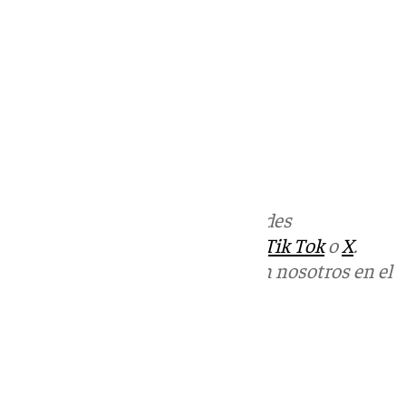
Más noticias de
101TV
en las redes
sociales:
Instagram
,
Facebook
,
Tik Tok
o
X
.
Puedes ponerte en contacto con nosotros en el
correo
informativos@101tv.es
Tags:
Últimas noticias