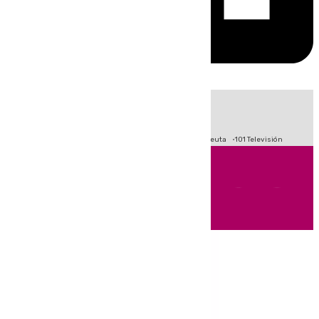
HOY
|
Fútbol
Primera División
LaLiga
Crisis Migratoria en Ceuta
101 Televisión
Andalucía