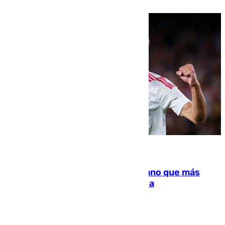
07.08.2026
Juanlu Sánchez, el sexto canterano que más
dinero deja en las arcas del Sevilla