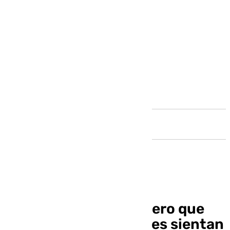
Andalucía
Marta González: «Quiero que
poco a poco los jóvenes sientan