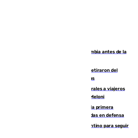
Felipe VI refuerza los lazos con Colombia antes de la
llegada del nuevo presidente
Fernando Calero y Carlos Dotor se retiraron del
encuentro contra el Ceuta con molestias
España restablece controles temporales a viajeros
procedentes de Italia como repuesta a Meloni
El Málaga cae ante el Ceuta y suma la primera
derrota de la pretemporada dejando dudas en defensa
Marruecos, la principal baza de Infantino para seguir
al frente de la FIFA