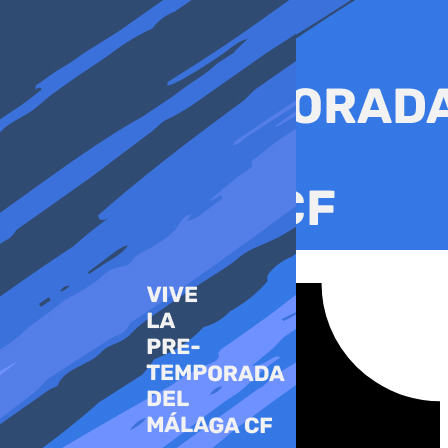
Ir
al
contenido
Tiktok