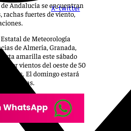
s de Andalucía se encuentran
X-twitter
 rachas fuertes de viento,
aciones.
 Estatal de Meteorología
incias de Almería, Granada,
alerta amarilla este sábado
én por vientos del oeste de 50
es metros. El domingo estará
 23.59 horas.