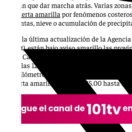
tendrán que dar marcha atrás. Varias zona
bajo
alerta amarilla
por fenómenos costeros,
tormentas, nieve o acumulación de precipit
Según la última actualización de la Agencia
(Aemet), están bajo aviso amarillo las prov
Jaén y Cádiz. La costa granadina estará en 
desde las 12.00 hasta las 23.59 horas, tambi
a 60 kilómetros por hora y olas de dos a tr
en alerta amarilla desde las 15.00 hasta las