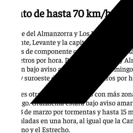
Viento de hasta 70 km/h
El Valle del Almanzorra y Los Vélez, Nacim
Poniente, Levante y la capital están en aler
vientos de componente oeste con rachas m
kilómetros por hora. Poniente, Levante y A
estarán bajo aviso amarillo todo el domingo
oeste y suroeste de 50 a 60 kilómetros por h
Cádiz es otra de las provincias con más zon
domingo. Grazalema estará bajo aviso amaril
este 23 de marzo por tormentas y hasta 15 
acumuladas en una hora, al igual que la Cam
gaditano y el Estrecho.