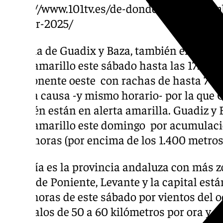
https://www.101tv.es/de-donde-vienen-nom
rudiger-2025/
La zona de Guadix y Baza, también en Granad
aviso amarillo este sábado hasta las 17.59 h
componente oeste con rachas de hasta 70 ki
misma causa -y mismo horario- por la que Ca
también están en alerta amarilla. Guadiz y
aviso amarillo este domingo por acumulaci
en 24 horas (por encima de los 1.400 metros
Almería es la provincia andaluza con más z
zonas de Poniente, Levante y la capital está
23.59 horas de este sábado por vientos del o
intervalos de 50 a 60 kilómetros por ora y o