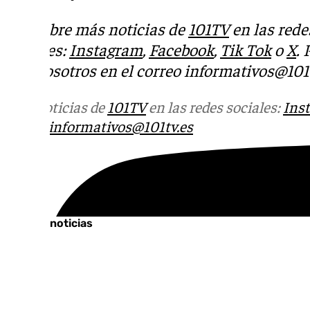
Descubre más noticias de
101TV
en las rede
sociales:
Instagram
,
Facebook
,
Tik Tok
o
X
.
con nosotros en el correo
informativos@101t
Más noticias de
101TV
en las redes sociales:
Ins
correo
informativos@101tv.es
Tags:
Últimas noticias