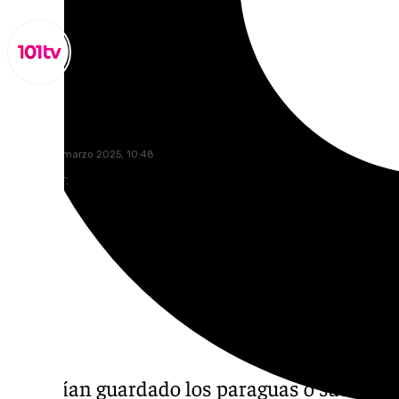
Lynx Devs
sábado, 22 marzo 2025, 10:48
Compartir:
Si habían guardado los paraguas o sacado l