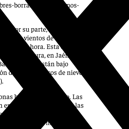
bres-borrascas-llegaremos-
a, por su parte, estará bajo
oras por vientos de
lómetros hora. Esta es la
zorla y Segura, en Jaén,
 Baza también están bajo
ón de 2 centímetros de nieve
).
onas bajo aviso amarillo. Las
n en alerta amarilla hasta las
este y suroeste con
las de dos a tres metros.