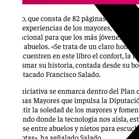
El libro, que consta de 82 páginas y plantea
vida y experiencias de los mayores, busca 
generacional para que los más jóvenes descu
de sus abuelos. «Se trata de un claro homen
que encuentren en este libro el confort, la 
de plasmar su historia, contada desde su boc
ha destacado Francisco Salado.
Esta iniciativa se enmarca dentro del Plan 
Personas Mayores que impulsa la Diputación
combatir la soledad de los mayores y foment
un mundo donde la tecnología nos aísla, este
sentarse entre abuelos y nietos para escuch
anécdotas», ha señalado Salado.