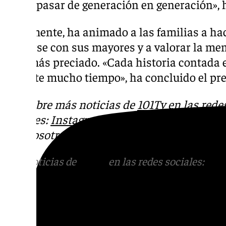
podrá pasar de generación en generación», h
Finalmente, ha animado a las familias a hace
sentarse con sus mayores y a valorar la m
bien más preciado. «Cada historia contada e
durante mucho tiempo», ha concluido el pre
Descubre más noticias de
101Tv
en las rede
sociales:
Instagram
,
Facebook
,
Tik Tok
o
X
.
con nosotros en el correo
informativos@101t
Más noticias de
101TV
en las redes sociales:
Ins
correo
informativos@101tv.es