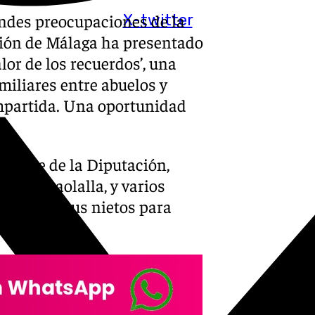
andes preocupaciones de la
X-twitter
ación de Málaga ha presentado
valor de los recuerdos’, una
amiliares entre abuelos y
ompartida. Una oportunidad
l.
sidente de la Diputación,
sé Santaolalla, y varios
ados de sus nietos para
ecto.