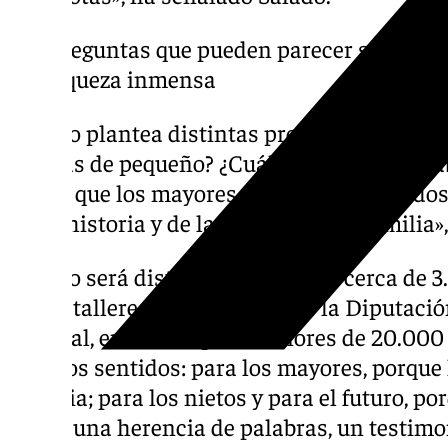
Preguntas que pueden parecer sencillas
riqueza inmensa
El libro plantea distintas preguntas: ¿Cómo 
jugabas de pequeño? ¿Cuál fue tu primer tr
hacen que los mayores se sientan valorados
de su historia y de la historia de su familia
El libro será distribuido entre los cerca de
en los talleres organizados por la Diputación
especial, en municipios menores de 20.000 
muchos sentidos: para los mayores, porque 
historia; para los nietos y para el futuro, p
papel, una herencia de palabras, un testim