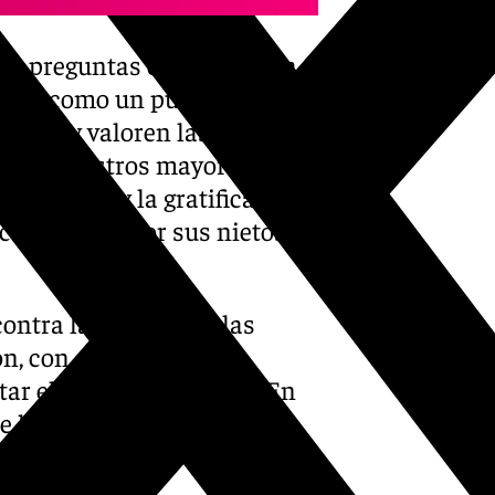
 29 preguntas clave sobre la
servir como un puente
bran y valoren las historias
aje a nuestros mayores, para
recompensa y la gratificación
a y escrita por sus nietos»,
contra la Soledad de las
, con el objetivo de
ar el contacto familiar. En
 libro es «una invitación a
ar vivencias, enseñanza y