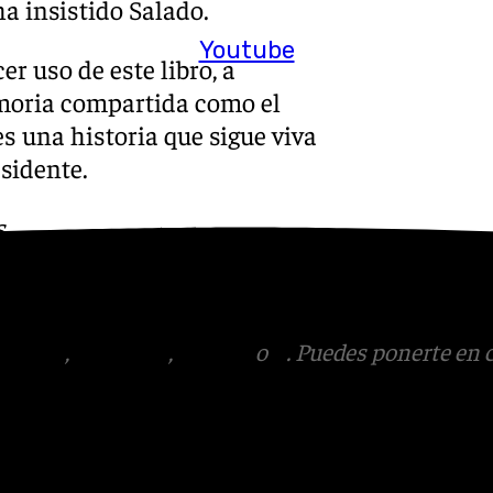
a insistido Salado.
Youtube
r uso de este libro, a
emoria compartida como el
s una historia que sigue viva
sidente.
s
 Puedes ponerte en contacto
v.es
tagram
,
Facebook
,
Tik Tok
o
X
. Puedes ponerte en 