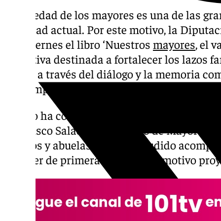
La soledad de los mayores es una de las gr
sociedad actual. Por este motivo, la Diput
este viernes el libro ‘Nuestros
mayores
, el 
iniciativa destinada a fortalecer los lazos f
nietos a través del diálogo y la memoria c
para impulsar este diálogo intergeneraciona
El acto ha contado con la presencia del pre
Francisco Salado, el diputado de Mayores, Jo
abuelos y abuelas que han acudido acompañ
conocer de primera mano este emotivo proy