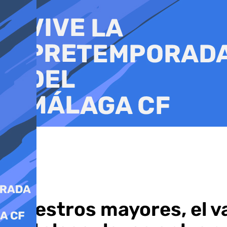
Ir
al
contenido
‘Nuestros mayores, el va