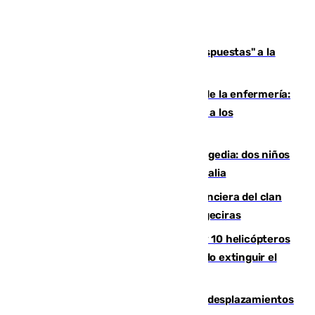
Más de 15.000 ceutíes reclaman "respuestas" a la
crisis migratoria
Buenas noticias para el Málaga desde la enfermería:
Juan Cruz se incorpora con normalidad a los
entrenamientos
Una venganza familiar acaba en tragedia: dos niños
y un adulto mueren en una piscina en Italia
Golpe definitivo a la estructura financiera del clan
de los hermanos Sánchez Castro en Algeciras
Más de 600 bomberos, 169 medios y 10 helicópteros
están desplegados en la zona intentando extinguir el
incendio de Niebla
El eclipse provocará 1,5 millones de desplazamientos