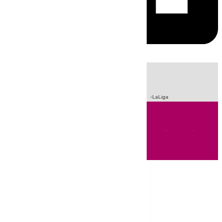
HOY
|
Sucesos
Crisis Migratoria en Ceuta
Fútbol
Incendios
LaLiga
Andalucía