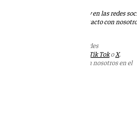
Descubre más noticias de 101Tv en las redes soc
Tok
o
X
. Puedes ponerte en contacto con nosotro
informativos@101tv.es
.
Más noticias de
101TV
en las redes
sociales:
Instagram
,
Facebook
,
Tik Tok
o
X
.
Puedes ponerte en contacto con nosotros en el
correo
informativos@101tv.es
Tags:
Últimas noticias