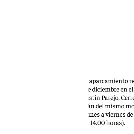
domingo, 15 diciembre 2024, 12:09
Compartir:
Un total de 72
nuevas plazas de aparcamiento r
funcionamiento este lunes 16 de diciembre en e
distribuidas entre las calles Agustín Parejo, Cer
Llano de la Trinidad. Funcionarán del mismo mod
estacionamiento regulado (de lunes a viernes de 
20.00 horas y sábados de 9.00 a 14.00 horas).