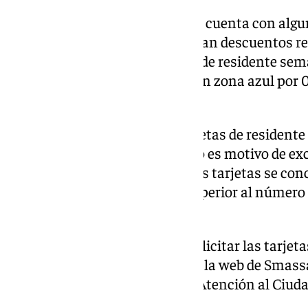
El uso del SARE para residentes cuenta con algun
aplican a los residentes conllevan descuentos re
llegan a un 98% en el caso de la de residente sem
posibilita así el aparcamiento en zona azul por 0,
semana.
Se pueden conceder tantas tarjetas de resident
tengan permiso de conducir. No es motivo de exc
aparcamiento en el entorno. Las tarjetas se conce
número de estas nunca será superior al número
familiar con acreditación.
Las personas interesadas en solicitar las tarjet
la solicitud descargándosela en la web de Smassa,
en las oficinas Municipales de Atención al Ciuda
distritos municipales.