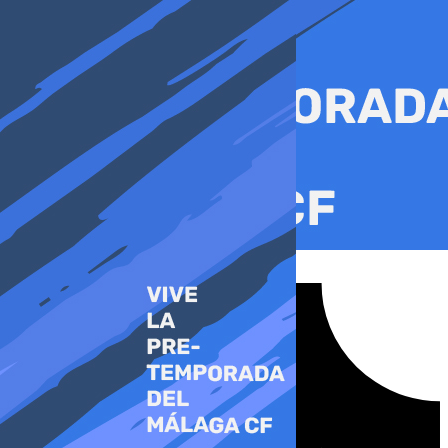
Ir
al
contenido
Tiktok