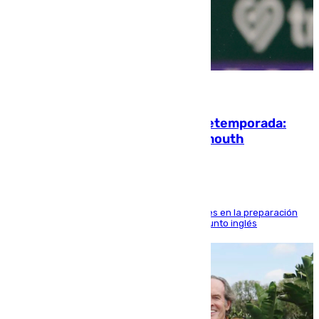
10.08.2026
La ‘delicatessen’ de Isco en la pretemporada:
pisadita y cañito ante el Bournemouth
El malagueño sigue mejorando sus sensaciones en la preparación
veraniega con minutos de calidad ante el conjunto inglés