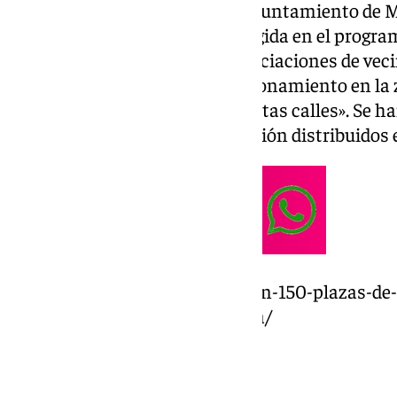
Según han señalado desde el Ayuntamiento de M
comunicado, esta medida, recogida en el progra
realiza en consenso con las asociaciones de vec
para dar más rotación al estacionamiento en la 
de la doble fila que presentan estas calles». Se h
parquímetros de nueva generación distribuidos e
https://www.101tv.es/se-activan-150-plazas-de
junto-a-la-avenida-de-la-aurora/
Tarjeta de residentes