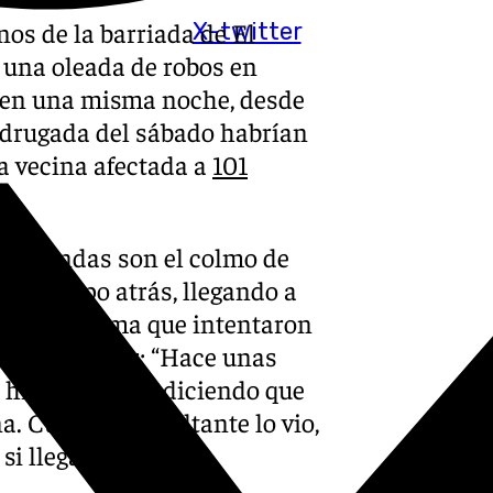
os de la barriada de El
X-twitter
una oleada de robos en
os en una misma noche, desde
madrugada del sábado habrían
a vecina afectada a
101
 viviendas son el colmo de
e tiempo atrás, llegando a
 vecino afirma que intentaron
en el interior: “Hace unas
 hijo me llamó diciendo que
 Cuando el asaltante lo vio,
i llega a entrar.”