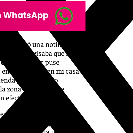
o le llegó una notificación
ada que le avisaba que habían
ó el mensaje me puse
s encapuchados en mi casa”.
ienda y “estaba todo
la zona y la familia se
 efectivo y joyería.
 están desprotegidos”. Una
capuchados en su parcela que
s”. Se teme que la próxima