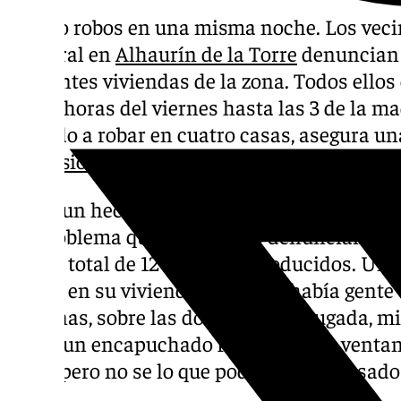
Cuatro robos en una misma noche. Los vecin
Romeral en
Alhaurín de la Torre
denuncian 
diferentes viviendas de la zona. Todos ell
las 23 horas del viernes hasta las 3 de la 
entrado a robar en cuatro casas, asegura un
Televisión
.
No es un hecho aislado. Los cuatro robos en
un problema que los vecinos denuncian desd
ser un total de 12 los robos producidos. Un
entrar en su vivienda mientras había gente 
semanas, sobre las dos de la madrugada, mi
había un encapuchado forzando una ventana.
huyó, pero no se lo que podría haber pasado s