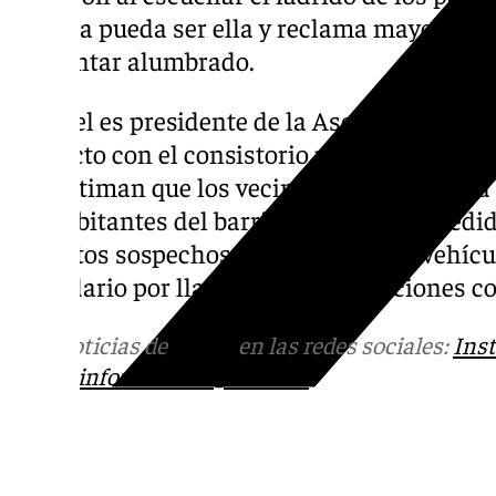
víctima pueda ser ella y reclama mayor pres
implantar alumbrado.
Manuel es presidente de la Asociación Huer
contacto con el consistorio para trasladar l
que estiman que los vecinos estiman que la 
los habitantes del barrio han tomado medid
tránsitos sospechosos de personas o vehícul
vecindario por llamada o conversaciones c
Más noticias de
101TV
en las redes sociales:
Ins
correo
informativos@101tv.es
Tags: