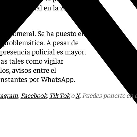
encia policial en la zona e
ta Romeral. Se ha puesto en
a problemática. A pesar de
presencia policial es mayor,
as tales como vigilar
os, avisos entre el
onstantes por WhatsApp.
tagram
,
Facebook
,
Tik Tok
o
X
. Puedes ponerte en 