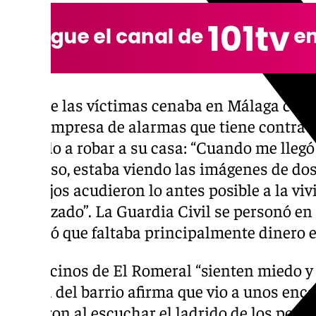
Otra de las víctimas cenaba en Málaga cuand
de la empresa de alarmas que tiene contrat
entrado a robar a su casa: “Cuando me lleg
nervioso, estaba viendo las imágenes de do
Sus hijos acudieron lo antes posible a la viv
destrozado”. La Guardia Civil se personó en 
percató que faltaba principalmente dinero en
Los vecinos de El Romeral “sienten miedo y
vecina del barrio afirma que vio a unos en
“huyeron al escuchar el ladrido de los perro