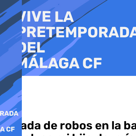
Ir
al
contenido
Oleada de robos en la b