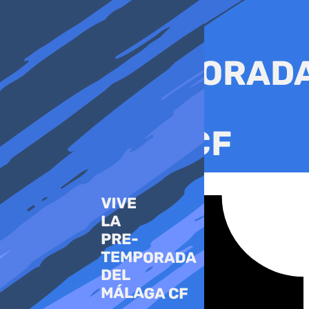
Ir
al
contenido
Tiktok