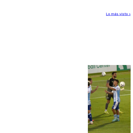
Lo más visto >
Más noticias
Ver más >