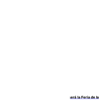
Talleres, escape room y música: así será la Feria de la
Juventud Cofrade de Málaga