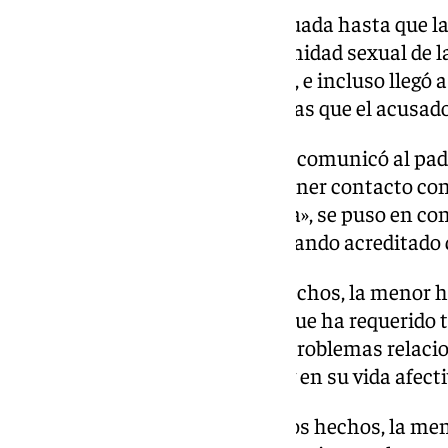
Esto se repitió de forma continuada hasta que l
cuando «los ataques a la indemnidad sexual de l
continuamente y se agravaron», e incluso llegó
índole sexual con la menor, en las que el acusa
Al descubrir esto, la madre se lo comunicó al pad
esto al procesado, que dejó de tener contacto con
acusado, «de manera esporádica», se puso en con
sociales con la menor, «no quedando acreditado qu
Como consecuencia de estos hechos, la menor ha
adaptación ansioso depresivo que ha requerido 
de sueños angustiosos y otros problemas relaci
actividades sociales, laborales y en su vida afecti
Como consecuencia de estos hechos, la men