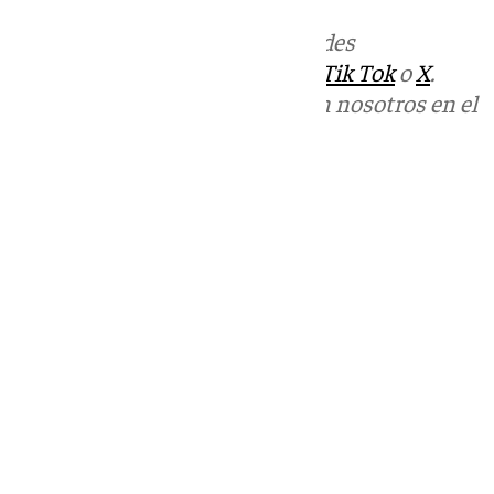
Más noticias de
101TV
en las redes
sociales:
Instagram
,
Facebook
,
Tik Tok
o
X
.
Puedes ponerte en contacto con nosotros en el
correo
informativos@101tv.es
Tags:
Últimas noticias