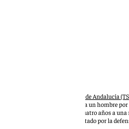
Miguel Alfonso
miércoles, 20 noviembre 2024, 16:29
Compartir:
El
Tribunal Superior de Justicia de Andalucía (T
de 12 años de prisión impuesta a un hombre por
agredir sexualmente durante cuatro años a una 
íntegramente el recurso presentado por la defen