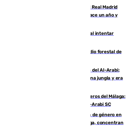
El fichaje más caro de la historia del Real Madrid
costaba 105 millones de euros menos hace un año y
jugaba en Leganés
Ceuta suma 82 fallecidos en el mar al intentar
cruzar la frontera española
Huelva eleva a emergencia el incendio forestal de
Niebla
Juanfran Funes, sobre el duro juego del Al-Arabi:
“Por momentos nos hemos metido en una jungla y era
hasta peligroso”
Ya se han estrenado los tres delanteros del Málaga:
Eneko Jauregui, bigoleador contra el Al-Arabi SC
35 mujeres asesinadas por violencia de género en
España en este 2026: Andalucía y Málaga, concentran
el foco de la tragedia