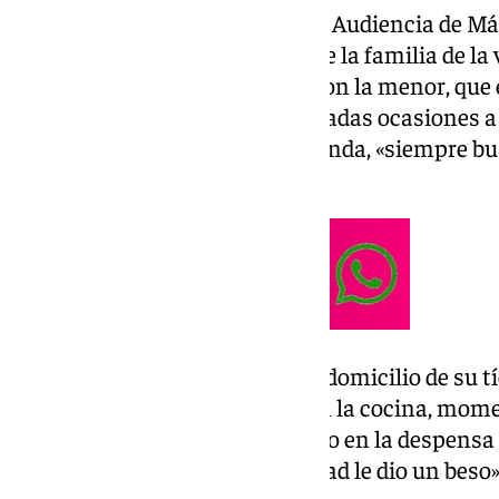
Según se declaró probado por la Audiencia de Mál
desde 2009 el acusado, amigo de la familia de la
«juegos de naturaleza sexual» con la menor, que 
abusos se produjeron «en reiteradas ocasiones 
el patio o comedor» de una vivienda, «siempre bu
realizarle tocamientos.
Tras cumplir once años, y en el domicilio de su t
ocasión a solas con la menor en la cocina, momen
con fuerza del brazo, la introdujo en la despensa
la pared, en contra de su voluntad le dio un beso»