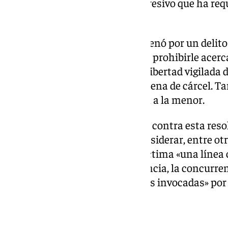
de adaptación ansioso depresivo que ha req
psicológico
La Audiencia de Málaga lo condenó por un delit
a 12 años de prisión, además de prohibirle acerc
años e imponerle la medida de libertad vigilada 
verificará una vez cumplida la pena de cárcel. T
50.000 euros de indemnización a la menor.
La defensa presentó un recurso contra esta resol
rechazado íntegramente, al considerar, entre otr
distintas declaraciones de la víctima «una línea 
no apreciándose, por consecuencia, la concurren
contradicciones e incoherencias invocadas» por 
sentencia.