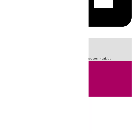
HOY
|
Fútbol
Primera División
Crisis Migratoria en Ceuta
Sucesos
LaLiga
Andalucía