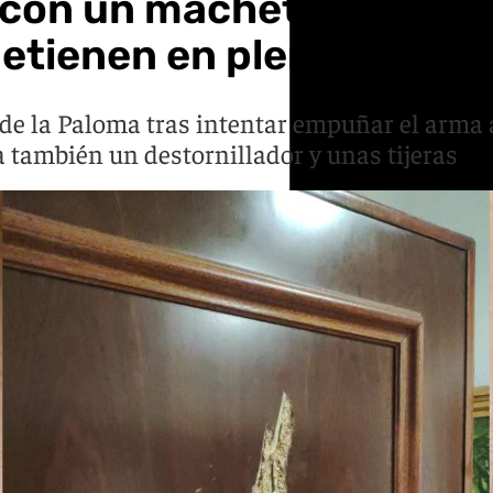
con un machete hasta su
detienen en plena huida
a de la Paloma tras intentar empuñar el arma 
a también un destornillador y unas tijeras