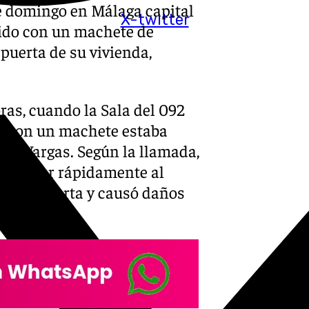
e domingo en Málaga capital
X-twitter
ido con un machete de
puerta de su vivienda,
ras, cuando la Sala del 092
do con un machete estaba
el Vargas. Según la llamada,
l acceder rápidamente al
sta la puerta y causó daños