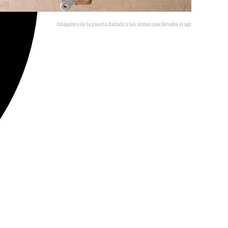
Imágenes de la puerta dañada y las armas que llevaba el agresor detenido.
101TV