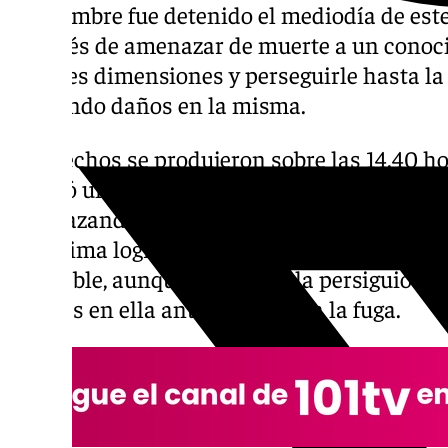
Un hombre fue detenido el mediodía de est
después de amenazar de muerte a un conoc
grandes dimensiones y perseguirle hasta la 
causando daños en la misma.
Los hechos se produjeron sobre las 14.40 ho
recibió un aviso de que un individuo arma
amenazando a otra persona en la calle Manu
la víctima logró refugiarse en su vivienda a
inmueble, aunque el agresor la persiguió ha
visibles en ella antes de darse a la fuga.