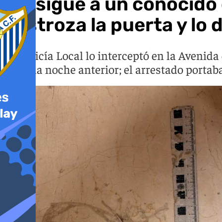
Persigue a un conocido 
destroza la puerta y lo 
La Policía Local lo interceptó en la Avenid
pelea la noche anterior; el arrestado portab