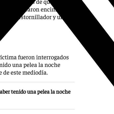
reducido antes de que pudiera
e le encontraron encima,
, un destornillador y unas
víctima fueron interrogados
nido una pelea la noche
te de este mediodía.
aber tenido una pelea la noche