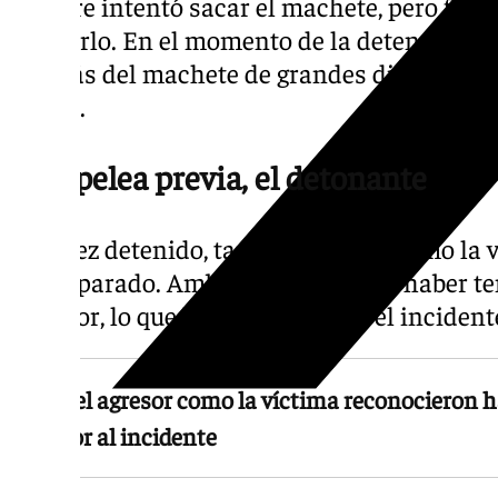
hombre intentó sacar el machete, pero fue 
utilizarlo. En el momento de la detención s
además del machete de grandes dimensiones
tijeras.
Una pelea previa, el detonante
Una vez detenido, tanto el agresor como la 
por separado. Ambos reconocieron haber te
anterior, lo que habría originado el inciden
Tanto el agresor como la víctima reconocieron h
anterior al incidente