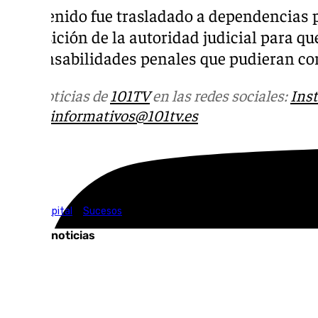
El detenido fue trasladado a dependencias p
disposición de la autoridad judicial para q
responsabilidades penales que pudieran co
Más noticias de
101TV
en las redes sociales:
Ins
correo
informativos@101tv.es
Tags:
Málaga Capital
Sucesos
Últimas noticias