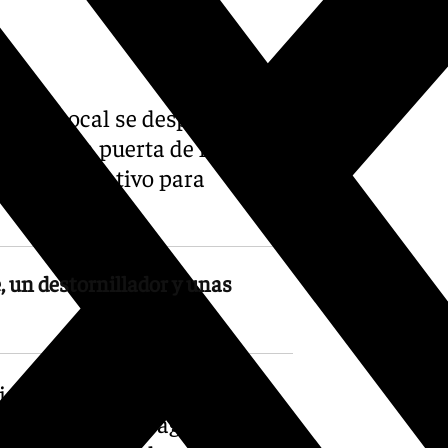
Policía Local se desplazaron al
dos en la puerta de la
ha un operativo para
 un destornillador y unas
ales identificó al
proximarse los agentes, el