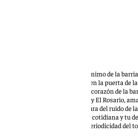
Compartir:
Una denuncia de un vecino anónimo de la barria
polémica. Hace varios días que en la puerta de l
las Angustias
, situada en pleno corazón de la ba
las hermandades de El Carmen y El Rosario, a
anuncio que reza “¿Tienes hartura del ruido de l
las campanadas alteran tu vida cotidiana y tu
WhatsApp”, argumentando la periodicidad del to