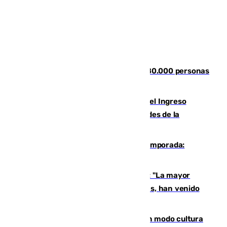
Nuevos datos de la crisis en Ceuta: 80.000 personas
se colaron durante la entrada masiva
Cádiz aumenta un 15% en el cobro del Ingreso
Mínimo Vital junto a otras particularidades de la
provincia
La 'delicatessen' de Isco en la pretemporada:
pisadita y cañito ante el Bournemouth
Un testimonio del colapso en Ceuta: "La mayor
parte de los que han venido son víctimas, han venido
engañados"
Torrenueva Costa pone el verano en modo cultura