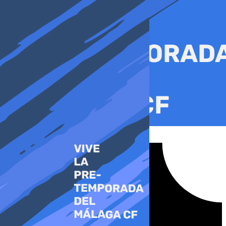
Ir
al
contenido
Tiktok