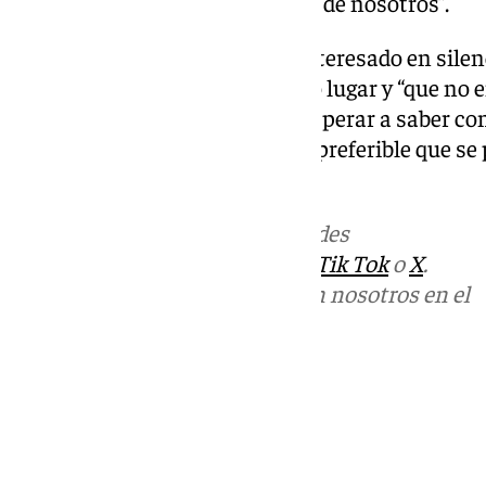
vida, incluso antes que muchos de nosotros”.
Algunos sospechan de que el interesado en sile
un nuevo vecino, llegado de otro lugar y “que no e
cultura del barrio”. Habrá que esperar a saber c
vecinales, pero de momento es preferible que se
competentes.
Más noticias de
101TV
en las redes
sociales:
Instagram
,
Facebook
,
Tik Tok
o
X
.
Puedes ponerte en contacto con nosotros en el
correo
informativos@101tv.es
Tags:
Últimas noticias