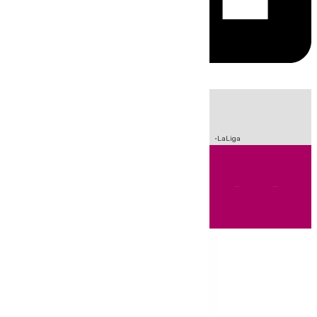
HOY
|
Sucesos
Incendios
Fútbol
Crisis Migratoria en Ceuta
LaLiga
Andalucía