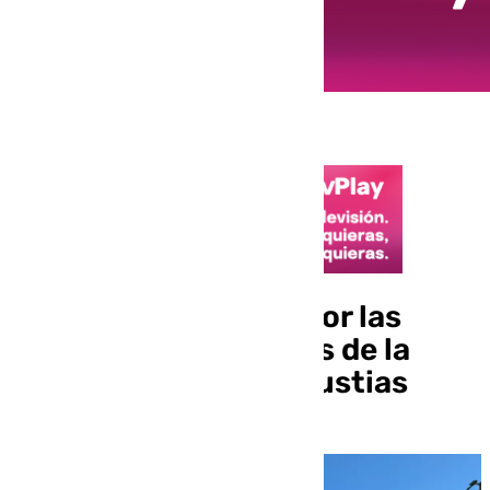
Polémica en El Palo por las
campanas silenciadas de la
Parroquia de las Angustias