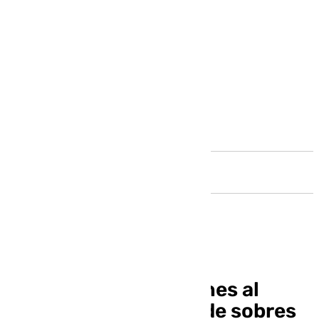
Andalucía
El PP pide explicaciones al
PSOE por la entrega de sobres