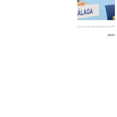
Cristóbal Ortega comparece en la sala de prensa del PP.
101TV
101 TV
sábado, 25 octubre 2025, 13:04
Compartir: