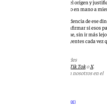
dirigente popular ha solicitado el origen y justi
Ana María Fuentes ha entregado en mano a mie
«Tienen que demostrar la procedencia de ese din
«Y, por supuesto, tienen que confirmar si esos p
en la provincia de Málaga. Porque, sin ir más le
Ábalos el dinero de los contribuyentes cada vez q
concluido Ortega.
Más noticias de
101TV
en las redes
sociales:
Instagram
,
Facebook
,
Tik Tok
o
X
.
Puedes ponerte en contacto con nosotros en el
correo
informativos@101tv.es
Tags:
Partido Popular (PP)
Partido Socialista (PSOE)