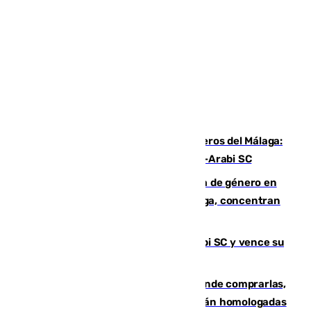
Ya se han estrenado los tres delanteros del Málaga:
Eneko Jauregui, bigoleador contra el Al-Arabi SC
35 mujeres asesinadas por violencia de género en
España en este 2026: Andalucía y Málaga, concentran
el foco de la tragedia
El Málaga es muy superior al Al-Arabi SC y vence su
primer encuentro de pretemporada
Gafas para el eclipse solar 2026: dónde comprarlas,
dónde conseguirlas y cómo saber si están homologadas