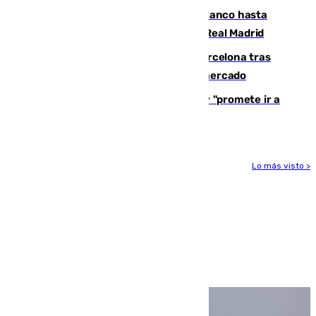
Vinícius Júnior seguirá vestido de blanco hasta
2032 tras cerrar su renovación con el Real Madrid
Rodrigo negocia su fichaje por el Barcelona tras
romper con el Madrid y revoluciona el mercado
El Rey traslada a Vivas su respaldo y "promete ir a
Ceuta" después de la crisis migratoria
Lo más visto >
Más noticias
Ver más >