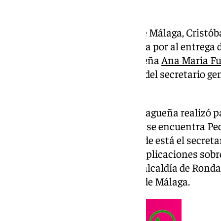
El coordinador general del PP de Málaga, Cristób
explicaciones al PSOE de Málaga por al entrega d
la gerente socialista, la malagueña
Ana María F
criticado el «silencio cómplice» del secretario ge
Josele Aguilar.
Ortega ha subrayado que la malagueña realizó p
partido socialista, entre los que se encuentra P
superaban los mil euros. «¿Dónde está el secretar
Josele debe comparecer y dar explicaciones sobr
Fuentes ha sido candidata a la alcaldía de Rond
diputada nacional por el PSOE de Málaga.