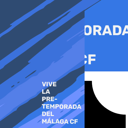
Ir
al
contenido
Tiktok