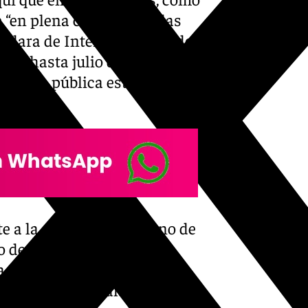
 “en plena campaña de las
clara de Interés General del
o es hasta julio de 2024
mpresa pública estatal
 a la sequía del gobierno de
o desde la Junta de
ma Moreno. Ha indicado que
as hídricas en Málaga por