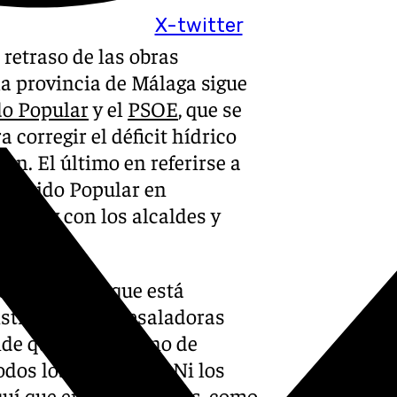
X-twitter
 retraso de las obras
la provincia de Málaga sigue
do Popular
y el
PSOE
, que se
corregir el déficit hídrico
an. El último en referirse a
l Partido Popular en
do hoy con los alcaldes y
o la gestión que está
nstrucción de desaladoras
de que “el Gobierno de
os los territorios. Ni los
quí que en otros puntos, como