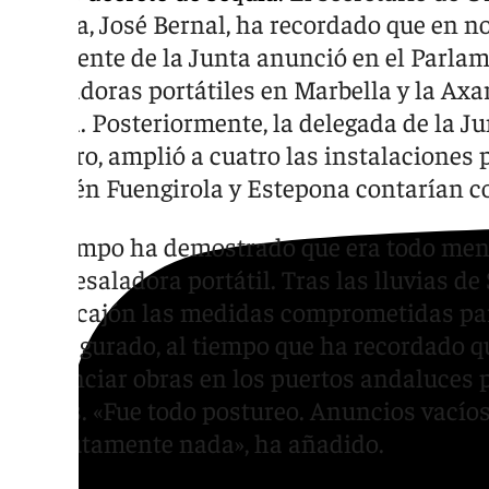
Málaga, José Bernal, ha recordado que en n
presidente de la Junta anunció en el Parlam
desaladoras portátiles en Marbella y la Axar
sequía. Posteriormente, la delegada de la Ju
Navarro, amplió a cuatro las instalaciones p
también Fuengirola y Estepona contarían c
«El tiempo ha demostrado que era todo ment
sola desaladora portátil. Tras las lluvias d
en un cajón las medidas comprometidas para
ha asegurado, al tiempo que ha recordado qu
a anunciar obras en los puertos andaluces 
barcos. «Fue todo postureo. Anuncios vacío
absolutamente nada», ha añadido.