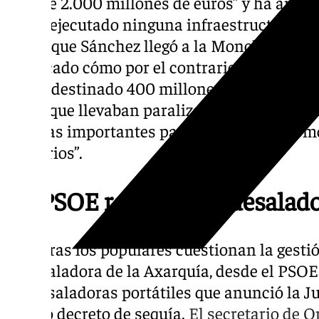
más de 2.000 millones de euros” y ha añadid
no ha ejecutado ninguna infraestructura hi
desde que Sánchez llegó a la Moncloa, hace
destacado cómo por el contrario “el Gobiern
habrá destinado 400 millones de euros al fi
obras que llevaban paralizadas desde los a
mejoras importantes para los regantes com
terciarios”.
EL PSOE reclama las desalado
Mientras los populares cuestionan la gestió
la desaladora de la Axarquía, desde el PSOE
las desaladoras portátiles que anunció la J
último decreto de sequía.
El secretario de 