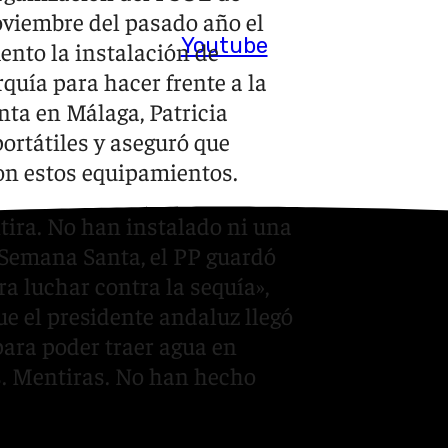
oviembre del pasado año el
Youtube
ento la instalación de
quía para hacer frente a la
nta en Málaga, Patricia
ortátiles
y aseguró que
on estos equipamientos.
ira. No han instalado ni una
e Semana Santa, el PP guardó
 luchar contra la sequía»,
e el presidente andaluz llegó
para poder traer agua en
s. Mentiras. No han hecho