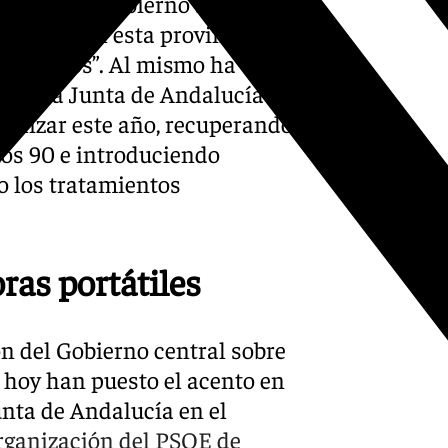
o que “el Gobierno socialista
dráulica en esta provincia
 seis años”. Al mismo ha
o de la Junta de Andalucía
nalizar este año, recuperando
ños 90 e introduciendo
o los tratamientos
ras portátiles
n del Gobierno central sobre
 hoy han puesto el acento en
unta de Andalucía en el
Organización del PSOE de