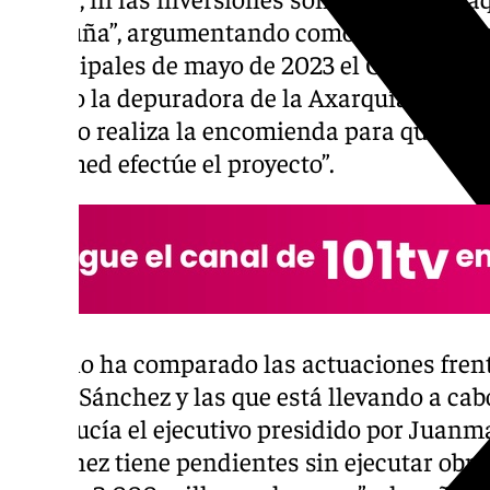
Cataluña”, argumentando como ejemplo que
municipales de mayo de 2023 el Gobierno de
Estado la depuradora de la Axarquía, pero n
cuando realiza la encomienda para que la e
Acuamed efectúe el proyecto”.
Repullo ha comparado las actuaciones frente
Pedro Sánchez y las que está llevando a cab
Andalucía el ejecutivo presidido por Juan
“Sánchez tiene pendientes sin ejecutar obr