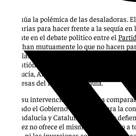
Continúa la polémica de las desaladoras. El
necesarias para hacer frente a la sequía en 
presente en el debate político entre el
Parti
reprochan mutuamente lo que no hacen para 
desde las instituciones públicas que gobiern
la cuestión ha sido el secretario general de
Andalucía, Antonio Repullo, que se ha reuni
alcaldesas del PP en la Axarquía.
En su su intervención, Repullo ha comparad
haciendo el Gobierno de España para la co
con Andalucía y Cataluña. El popular defien
Sánchez no ofrece el mismo tratamiento a tod
plazos, ni las inversiones son los mismos a