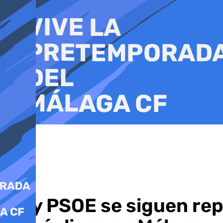
Ir
al
contenido
PP y PSOE se siguen rep