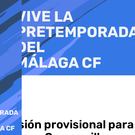
Ir
al
contenido
Prisión provisional pa