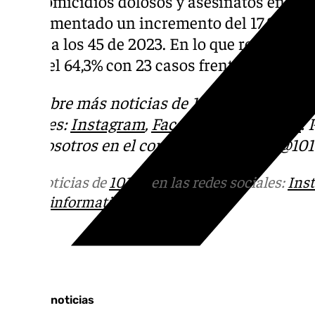
Los homicidios dolosos y asesinatos en gra
experimentado un incremento del 17,8% en l
frente a los 45 de 2023. En lo que respecta a
sido del 64,3% con 23 casos frente a los 14 d
Descubre más noticias de 101Tv en las rede
sociales:
Instagram
,
Facebook
,
Tik Tok
o
X
.
con nosotros en el correo
informativos@101t
Más noticias de
101TV
en las redes sociales:
Ins
correo
informativos@101tv.es
Tags:
Últimas noticias