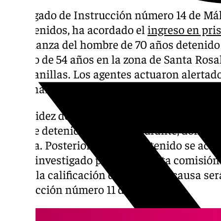
El Juzgado de Instrucción número 14 de Mál
de detenidos, ha acordado el
ingreso en pri
y sin fianza del hombre de 70 años detenid
de piso de 54 años en la zona de Santa Ros
Campanillas. Los agentes actuaron alertad
escucharon disparos.
La rapidez de la actuación permitió identific
que fue detenido en un restaurante, donde 
autoría. Posteriormente, el detenido se acog
y está investigado por la presunta comisión 
según la calificación del fiscal. La causa se
Instrucción número 11 de Málaga.