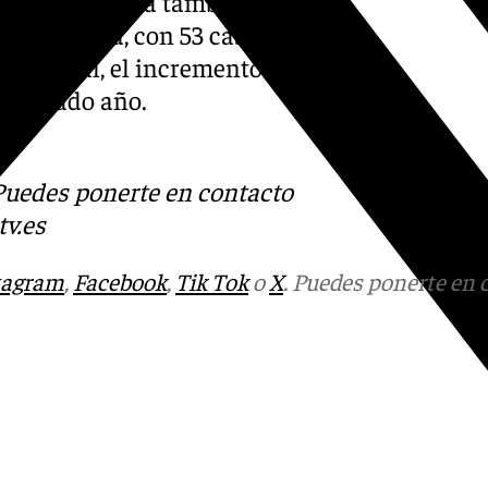
do de tentativa también han
a provincia, con 53 casos
 la capital, el incremento ha
el pasado año.
s
 Puedes ponerte en contacto
v.es
tagram
,
Facebook
,
Tik Tok
o
X
. Puedes ponerte en 