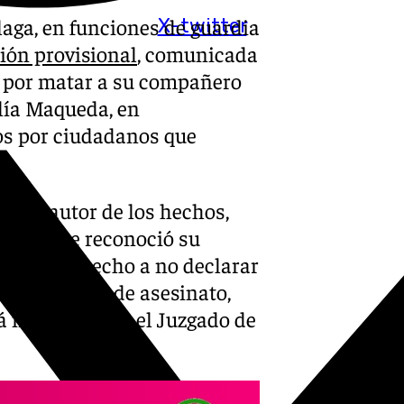
aga, en funciones de guardia
X-twitter
sión provisional
, comunicada
o por matar a su compañero
alía Maqueda, en
os por ciudadanos que
ar al autor de los hechos,
el hombre reconoció su
ió a su derecho a no declarar
de un delito de asesinato,
rá instruida por el Juzgado de