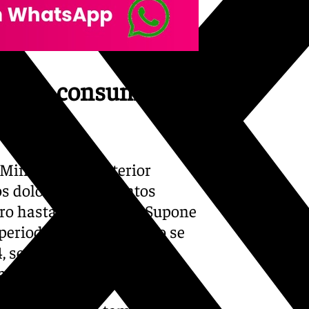
sinatos consumados
Ministerio de Interior
os dolosos y asesinatos
ro hasta septiembre. Supone
periodo de 2023, cuando se
, seis se produjeron en la
 datados en 2023.