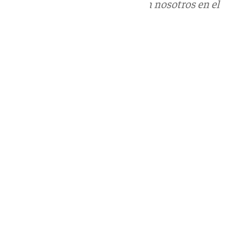
Puedes ponerte en contacto con nosotros en el
correo
informativos@101tv.es
Tags:
Últimas noticias