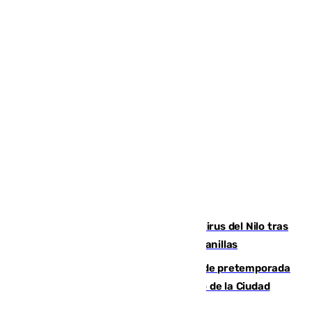
Málaga refuerza la vigilancia por el virus del Nilo tras
detectar un mosquito positivo en Campanillas
Málaga-Ceuta: cuarto compromiso de pretemporada
de los blanquiazules en busca del Trofeo de la Ciudad
Autónoma