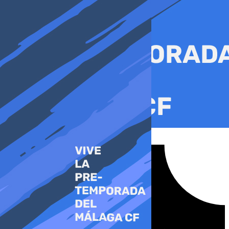
Ir
al
contenido
Tiktok