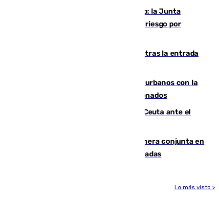
Málaga, en alerta por el virus del Nilo: la Junta
decreta Campanillas como zona de alto riesgo por
varios casos recientes
El Gobierno registra 1.342 menores tras la entrada
masiva del pasado 30 de julio
Cádiz despide seis «puntos negros» urbanos con la
orden de retirada para quioscos abandonados
La Armada suma cuatro buques en Ceuta ante el
aviso de un nuevo cruce el 15 de agosto
Guardia Civil y RFEF trabajan de manera conjunta en
el caso de las estafas de ventas de entradas
Lo más visto >
Más noticias