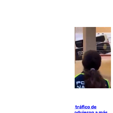
Ver más >
07.08.2026
Cae una de las mayores redes de tráfico de
personas y droga en España: introdujeron a más