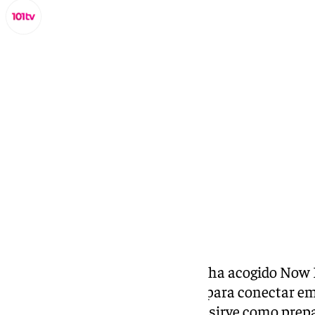
Miguel Alfonso
viernes, 21 noviembre 2025, 15:40
Compartir:
El Polo de Contenidos Digitales ha acogido Now
encuentro innovador diseñado para conectar em
empresas consolidadas. La cita sirve como pre