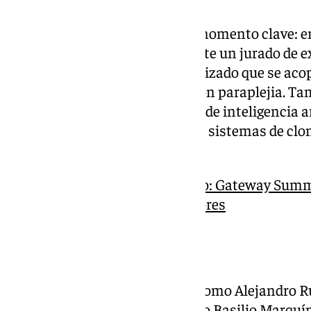
El Pitching Runway ha sido el momento clave:
proyectos en pocos minutos ante un jurado de e
destacadas, un handbike motorizado que se acopl
mayor autonomía a usuarios con paraplejia. Ta
Voice Powered AI, una empresa de inteligencia ar
exclusivamente en español con sistemas de clon
virtual.
Puerta de embarque al éxito: Gateway Summ
impulsar a los emprendedores
Experiencias reales
Emprendedores consolidados como Alejandro Rui
Torkunova (apps de movilidad) o Basilio Marquí