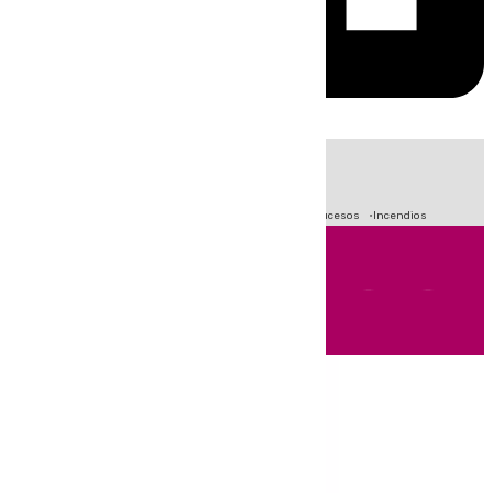
HOY
|
Fútbol
Primera División
Crisis Migratoria en Ceuta
Sucesos
Incendios
Andalucía