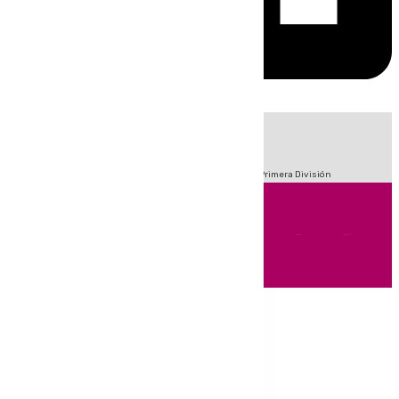
HOY
|
Fútbol
Sucesos
Crisis Migratoria en Ceuta
LaLiga
Primera División
Andalucía