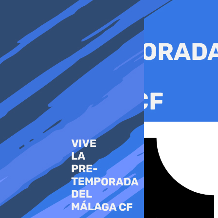
Ir
al
contenido
Tiktok