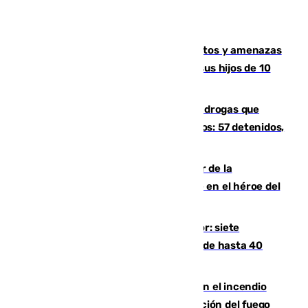
Detenido en Estepona por malos tratos y amenazas
de muerte a su pareja en presencia de sus hijos de 10
años y 11 meses
Desarticulada una red de tráfico de drogas que
introducía la mercancía desde Marruecos: 57 detenidos,
cuatro de ellos en Andalucía
Ferrán Torres, nombrado embajador de la
Comunidad Valenciana tras convertirse en el héroe del
Mundial
Andalucía sigue asfixiada por el calor: siete
provincias, en alerta por temperaturas de hasta 40
grados
Activado el nivel 2 de emergencia en el incendio
forestal de Niebla por la compleja evolución del fuego