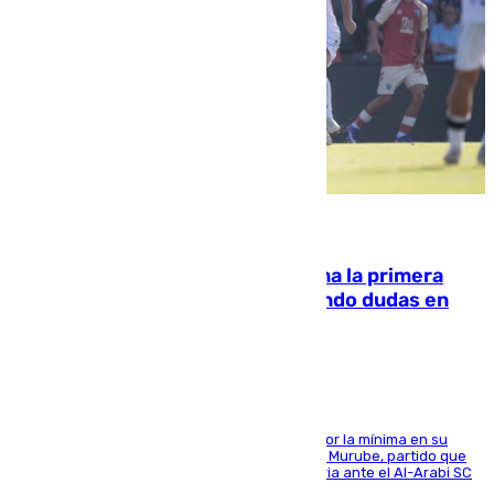
07.08.2026
El Málaga cae ante el Ceuta y suma la primera
derrota de la pretemporada dejando dudas en
defensa
El cuadro dirigido por Juanfran Funes perdió por la mínima en su
envite contra el conjunto caballa en el Alfonso Murube, partido que
se disputó un día después de su primera victoria ante el Al-Arabi SC