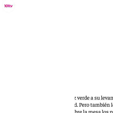
Lynx Devs
miércoles, 23 octubre 2024, 20:10
Compartir:
Fueron noticia cuando se dio luz verde a su lev
de más de un debate en la ciudad. Pero también
vecinos comenzaron a poner sobre la mesa los p