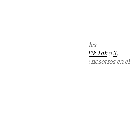
Más noticias de
101TV
en las redes
sociales:
Instagram
,
Facebook
,
Tik Tok
o
X
.
Puedes ponerte en contacto con nosotros en el
correo
informativos@101tv.es
Tags:
Últimas noticias