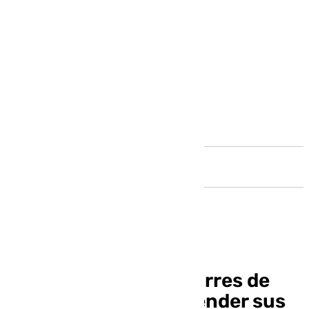
Andalucía
Propietarios de las torres de
Martiricos deciden vender sus