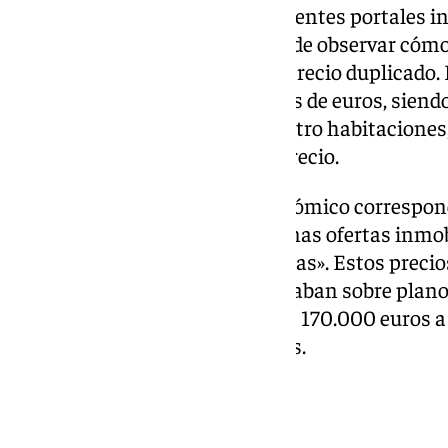
Con solo adentrarse en los diferentes portales i
en la zona de
Martiricos
, se puede observar cóm
ventas, algunas de ellas con el precio duplicado.
275.000 euros y los dos millones de euros, siend
cuadrados construidos, con cuatro habitaciones,
aparcamiento incluidas en el precio.
En el otro extremo, el más económico correspon
cuadrados. De esos que en algunas ofertas inmo
«fantástica oferta, no te la pierdas». Estos preci
estas viviendas cuando aún estaban sobre planos
metros cuadrados rondaban los 170.000 euros a d
costaban hasta los dos millones.
Viviendas turísticas