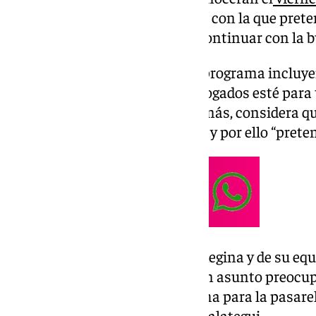
abogada lidera una candidatura con la que prete
identificados con su Colegio y continuar con la 
La candidata
afirma que en su programa incluye
pretenden “que el Colegio de Abogados esté para 
tipos de abogados”. Regina, además, considera que
buenas labores en la formación y por ello “preten
Una de las preocupaciones de Regina y de su equi
mutualidades. Afirma que es “un asunto preocupa
“Tenemos que seguir con la lucha para la pasare
mejores condiciones”, añade Apalategui.