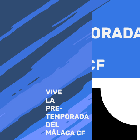
Ir
al
contenido
Tiktok