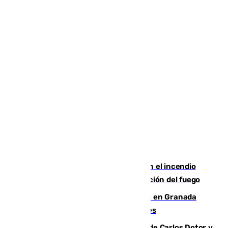
Activado el nivel 2 de emergencia en el incendio
forestal de Niebla por la compleja evolución del fuego
Controlado un incendio de rastrojos en Granada
junto a la autovía y al Callejón de Nogales
Juanfran Funes, sobre las lesiones de Carlos Dotor y