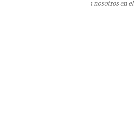
Puedes ponerte en contacto con nosotros en el
correo
informativos@101tv.es
Tags:
Últimas noticias