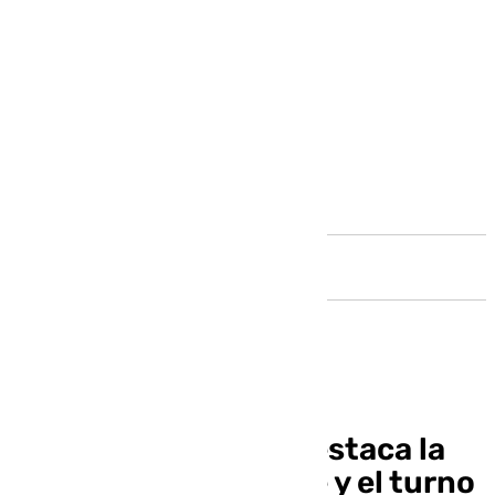
Andalucía
Regina Apalategui destaca la
formación constante y el turno