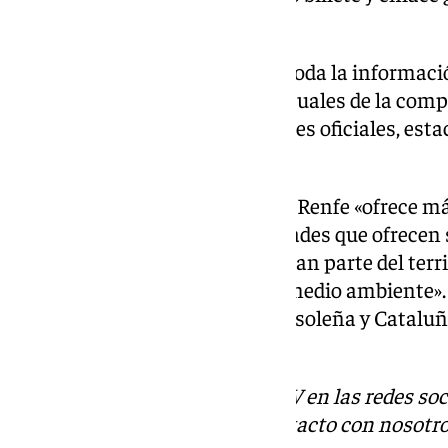
comunicado.
Los viajeros pueden consultar toda la informació
sus billetes en los canales habituales de la com
web
www.renfe.com
, aplicaciones oficiales, est
320.
Por otro lado, han señalado que Renfe «ofrece m
operador gracias a las posibilidades que ofrecen 
Larga Distancia, que abarcan gran parte del terr
sostenible y respetuosa con el medio ambiente».
movilidad entre la capital costasoleña y Catalu
demandadas por los usuarios.
Descubre más noticias de 101TV en las redes soc
Tok
o
X
. Puedes ponerte en contacto con nosotro