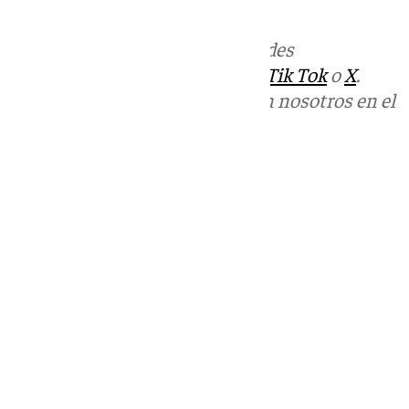
informativos@101tv.es
Más noticias de
101TV
en las redes
sociales:
Instagram
,
Facebook
,
Tik Tok
o
X
.
Puedes ponerte en contacto con nosotros en el
correo
informativos@101tv.es
Tags:
Últimas noticias