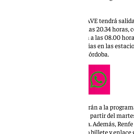
diaria excepto sábados.
Con origen
Málaga
, este nuevo AVE tendrá salida 
recorrido en Barcelona Sants a las 20.34 horas,
Madrid. Desde Barcelona, saldrá a las 08.00 hora
14.23 horas, y paradas intermedias en las estaci
Zaragoza, Calatayud, Madrid y Córdoba.
Estos nuevos servicios se sumarán a la program
entre Málaga y Cataluña y que a partir del martes 
trenes AVE directos a la semana. Además, Renfe
viaje combinados, bajo un único billete y enlace