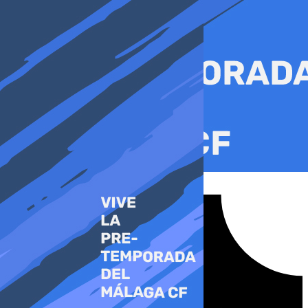
Ir
al
contenido
Tiktok