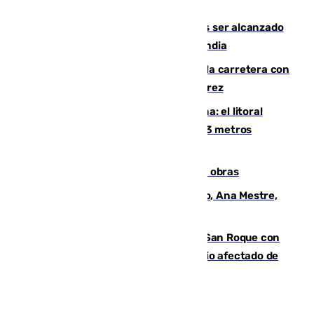
Habichuela
Un futbolista de 24 años muere tras ser alcanzado
por un rayo durante un partido en Tailandia
Muere un conductor tras salirse de la carretera con
su turismo en la A-480 a la altura de Jerez
Julio supera a junio en basura marina: el litoral
occidental malagueño recoge más de 33 metros
cúbicos de residuos
El Cádiz se afila ante un Granada en obras
La nueva presidenta del Parlamento, Ana Mestre,
hace parada institucional en Cádiz
Estabilizado el incendio forestal de San Roque con
19 familias aún desalojadas y un domicilio afectado de
gravedad