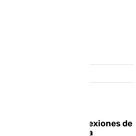
Andalucía
Renfe mejora las conexiones de
Málaga con Barcelona