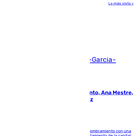
Lo más visto >
Más noticias
Ver más >
05.08.2026
La nueva presidenta del Parlamento, Ana Mestre,
hace parada institucional en Cádiz
Ana Mestre estrena su agenda oficial tras su nombramiento con una
doble visita a la Diputación Provincial y al Ayuntamiento de la capital