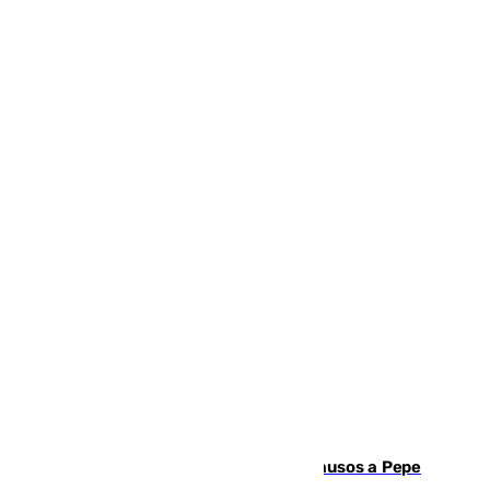
Granada despide con lágrimas y aplausos a Pepe