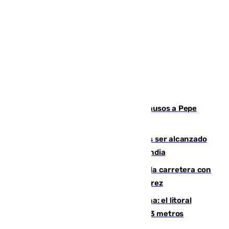
Granada despide con lágrimas y aplausos a Pepe
Habichuela
Un futbolista de 24 años muere tras ser alcanzado
por un rayo durante un partido en Tailandia
Muere un conductor tras salirse de la carretera con
su turismo en la A-480 a la altura de Jerez
Julio supera a junio en basura marina: el litoral
occidental malagueño recoge más de 33 metros
cúbicos de residuos