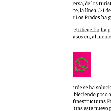
disfrutado de algun viaje o viceversa, de los turi
puente de diciembre. No obstante, la línea C-1 d
una avería entre Torremolinos y Los Prados ha 
Esta avería por un fallo en la electrificación h
nueve trenes y haya habido retrasos en, al menos
este lunes.
Un poco antes de las dos de la tarde se ha solucion
ha permitido que se vayan restableciendo poco a
del tren. El Administrador de Infraestructuras Fe
restablecer el servicio de trenes tras este nuev