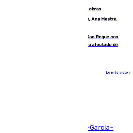
El Cádiz se afila ante un Granada en obras
La nueva presidenta del Parlamento, Ana Mestre,
hace parada institucional en Cádiz
Estabilizado el incendio forestal de San Roque con
19 familias aún desalojadas y un domicilio afectado de
gravedad
Lo más visto >
Más noticias
Ver más >