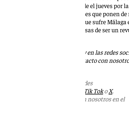
por el aluvión de visitantes desde el jueves por l
municipios cercanos. Situaciones que ponen de 
afrontar la crisis de movilidad que sufre Málaga 
con el tren por el litoral a expensas de ser un re
tráfico rodado.
Descubre más noticias de 101Tv en las redes soc
Tok
o
X
. Puedes ponerte en contacto con nosotro
informativos@101tv.es
Más noticias de
101TV
en las redes
sociales:
Instagram
,
Facebook
,
Tik Tok
o
X
.
Puedes ponerte en contacto con nosotros en el
correo
informativos@101tv.es
Tags: