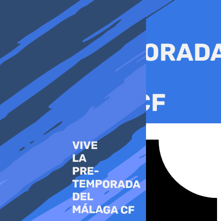
Ir
al
contenido
Tiktok