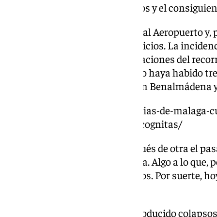
colapsos en los vagones, retrasos y el consiguien
Viajeros que muchas veces van al Aeropuerto y, 
relativa puntualidad en los servicios. La inciden
electrificación entre ambas estaciones del recor
desde Los Prados en adelante no haya habido tre
lunes 9 de diciembre. Es decir, en Benalmádena y
https://www.101tv.es/el-cercanias-de-malaga-c
tokio-entre-el-colapso-y-las-incognitas/
Una avería que llega justo después de otra el pa
entre Benalmádena y Fuengirola. Algo a lo que, 
empiezan a estar acostumbrados. Por suerte, hoy 
afecta a tantos trabajadores.
Además, en el puente de han producido colapsos 