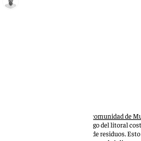
Antonio López
viernes, 6 septiembre 2024, 14:14
Compartir:
Las embarcaciones que la
Mancomunidad de Muni
Occidental
ha dispuesto a lo largo del litoral c
un total de 35,6 metros cúbicos de residuos. Es