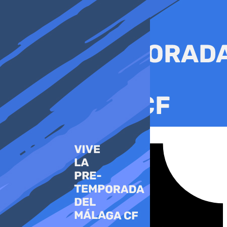
Ir
al
contenido
Tiktok