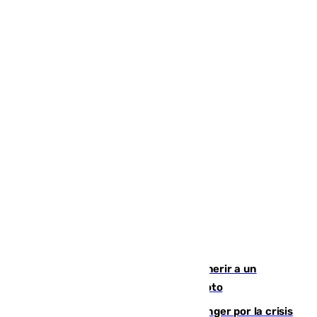
Detenido un hombre en Málaga por herir a un
Guardia Civil tras atropellarle con su moto
El Barça cancela un amistoso en Tánger por la crisis