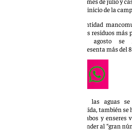
metros cúbicos con respecto al mes de julio y cas
(90,02 metros cúbicos) desde el inicio de la cam
Tal y como ha difundido la entidad mancomun
tamaño y tipo, siguen siendo los residuos más pr
de la provincia. Solo en agosto se h
cúbicos de plásticos, lo que representa más del 8
Otros residuos presentes en las aguas se
madera (6,12%) y, en menor medida, también se h
deriva, cajas de poliestireno, cabos y enseres 
sombrillas. Todo ello sin desatender al “gran nú