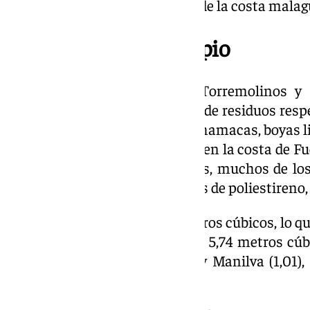
vacías interceptadas a lo largo de la costa mala
Residuos por municipio
En agosto, en las aguas de Torremolinos y
en torno a 2,70 metros cúbicos de residuos res
voluminosos como carteles de hamacas, boyas li
vacías y maderos. Por su parte, en la costa de F
un total de 4,91 metros cúbicos, muchos de lo
actividad pesquera (nasas, cajas de poliestireno,
En Marbella han sido 13,34 metros cúbicos, lo q
respecto a julio, y en Estepona 5,74 metros cúbic
último Casares (0,25 metros) y Manilva (1,01)
continúa siendo recurrente.