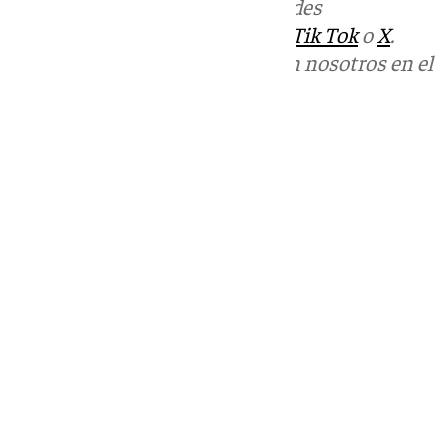
Más noticias de
101TV
en las redes
sociales:
Instagram
,
Facebook
,
Tik Tok
o
X
.
Puedes ponerte en contacto con nosotros en el
correo
informativos@101tv.es
Tags:
Últimas noticias