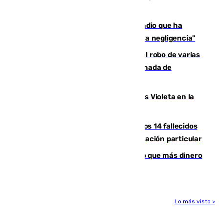
en la frontera con Ceuta
El acalde de Niebla cree que el incendio que ha
afectado a dos aldeas se originó "por una negligencia"
Golpe cofrade en Jaén: investigan el robo de varias
joyas de la Virgen de la Fuensanta Coronada de
Alcaudete
Con Málaga exige duplicar los Puntos Violeta en la
Feria de Málaga
La Justicia ofrece a las familias de los 14 fallecidos
en el incendio de Los Gallardos ser acusación particular
Juanlu Sánchez, el sexto canterano que más dinero
deja en las arcas del Sevilla
Lo más visto >