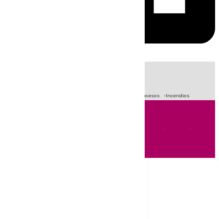
HOY
|
Fútbol
Crisis Migratoria en Ceuta
Primera División
Sucesos
Incendios
Andalucía