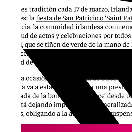
Como es tradición cada 17 de marzo, Irlanda
grandes: la
fiesta de San Patricio o ‘Saint Pat
distancia, la comunidad irlandesa conmemo
multitud de actos y celebraciones por todos
del Sol, que se tiñen de verde de la mano de
establecieron -y establecen- su residencia e
calidad de vida y las bondades del clima.
En esta ocasión, y a diferencia de otros años
jornada va a estar marcada por una previsi
la llegada de la borrasca ‘Laurence’ desde p
que está dejando importantes y generaliza
puntos, obligando a la adaptación o suspen