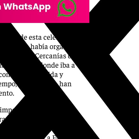
raigo de esta celebración y
landés, se había organizado
Estación de Cercanías de
 la Mezquita, donde iba a
 con música, bebida y
iempo, sin embargo, han
ento.
impedir la fiesta de los
brados a estas condiciones
eriores y ‘pubs’, como los
olinos o el de La Fábrica de