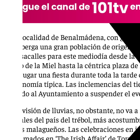
En la localidad de Benalmádena, con gran ar
que alberga una gran población de origen ir
un pasacalles para este mediodía desde la 
Arroyo de la Miel hasta la céntrica plaza de
tener lugar una fiesta durante toda la tarde
gastronomía típica. Las inclemencias del t
obligado al Ayuntamiento a suspender el ev
La previsión de lluvias, no obstante, no va a 
naturales del país del trébol, más acostum
que los malagueños. Las celebraciones en int
programados en ‘The Irish Affair’ de Torrem