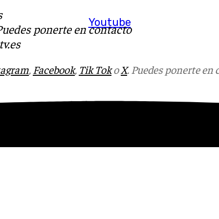
s
Youtube
 Puedes ponerte en contacto
v.es
tagram
,
Facebook
,
Tik Tok
o
X
. Puedes ponerte en 