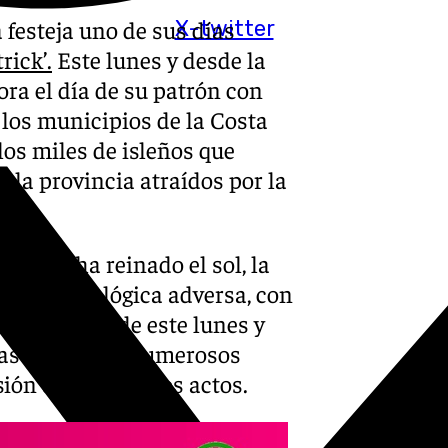
 festeja uno de sus días
X-twitter
rick’.
Este lunes y desde la
ra el día de su patrón con
 los municipios de la Costa
 los miles de isleños que
n la provincia atraídos por la
 donde ha reinado el sol, la
ón meteorológica adversa, con
rimera hora de este lunes y
das lluvias en numerosos
sión de numerosos actos.