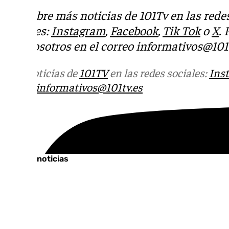
Descubre más noticias de 101Tv en las rede
sociales:
Instagram
,
Facebook
,
Tik Tok
o
X
.
con nosotros en el correo
informativos@101t
Más noticias de
101TV
en las redes sociales:
Ins
correo
informativos@101tv.es
Tags:
Últimas noticias