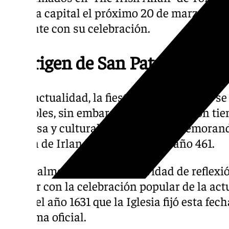
Málaga capital el próximo 20 de marzo, ent
adelante con su celebración.
El origen de San Patricio
En la actualidad, la fiesta de San Patricio se
y tréboles, sin embargo, esta celebración tie
religiosa y cultural irlandesa, conmemorand
patrón de Irlanda, ocurrida en el año 461.
Originalmente fue una festividad de reflexió
que ver con la celebración popular de la ac
hasta el año 1631 que la Iglesia fijó esta fec
de forma oficial.