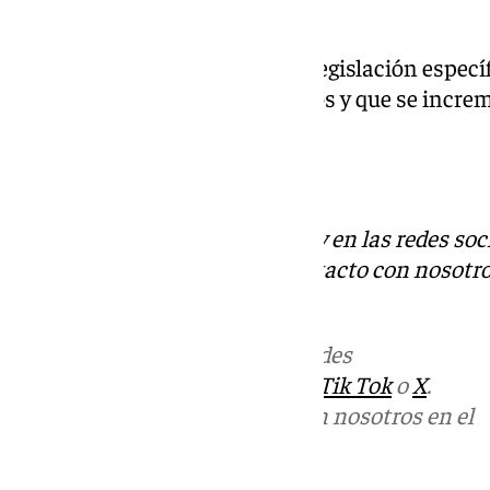
interponer la denuncia».
También exigen que haya una legislación especí
de las agresiones a los sanitarios y que se incr
agresores.
Descubre más noticias de 101Tv en las redes soc
Tok
o
X
. Puedes ponerte en contacto con nosotro
informativos@101tv.es
Más noticias de
101TV
en las redes
sociales:
Instagram
,
Facebook
,
Tik Tok
o
X
.
Puedes ponerte en contacto con nosotros en el
correo
informativos@101tv.es