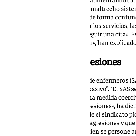
tienen los usuarios por nuestro maltrecho sistem
arregla con personal», ha dicho de forma contu
que dotar de plantillas y reforzar los servicios, l
la atención primaria para conseguir una cita». E
profesionales, y eso no puede ser», han explica
Prevención de las agresiones
Por su parte, desde el sindicato de enfermeros 
Sanitario Andaluz se muestra “pasivo”. “El SAS se 
agresiones y ahora ha puesto una medida coercit
profesionales registren esas agresiones», ha di
SATSE, Juan José Sánchez
. Desde el sindicato p
«activa» en la prevención de las agresiones y que
agresión», sea el “propio SAS” quien se persone a