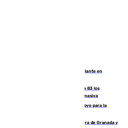
Muere un hombre de un infarto al volante en
Granada
La crisis migratoria de Ceuta eleva a 83 los
fallecidos en sus aguas tras la entrada masiva
Venezuela agradece a España su apoyo para la
reconstrucción tras los terremotos
Arde un coche en el Puerto de la Mora de Granada y