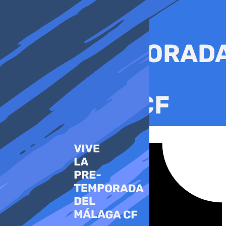
Ir
al
contenido
Tiktok