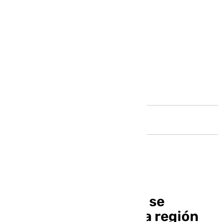
Andalucía
Sanitarios andaluces se
concentran en toda la región