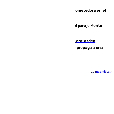
provoca un incendio forestal
El año 2007, una generación muy prometedora en el
mundo del fútbol
Extinguido un incendio forestal en el paraje Monte
de la Tortuga de Málaga
Incendio en un vertedero de Antequera: arden
chatarra, muebles y palets y el fuego se propaga a una
zona de monte
Lo más visto >
Más noticias
Ver más >