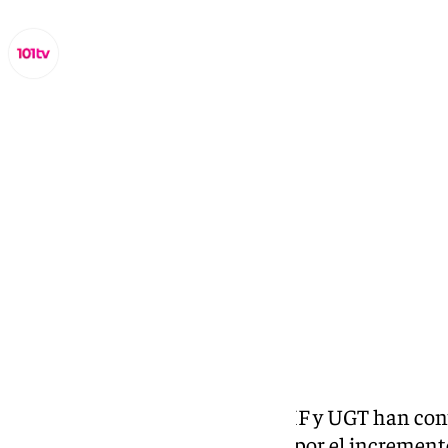
Lynx Devs
jueves, 20 febrero 2025, 16:16
Compartir:
Los sindicatos CCOO, Satse, CSIF y UGT han co
todas las provincias andaluzas por el incremento