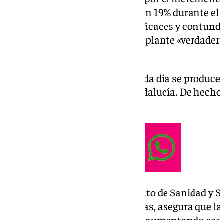
sanitario que han aumentado un 19% durante el 
sanitarios reclaman medidas eficaces y contund
demandan que la Consejería implante «verdader
preventivas y eficaces».
Los sindicatos aseguran que cada día se produce
profesionales de la salud en Andalucía. De hecho
2.000 agresiones.
El secretario general del Sindicato de Sanidad y 
CCOO Málaga, Juan Carlos Navas, asegura que la
salud es “una lacra” y que están aumentando cad