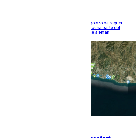
El conjunto de Luis García se adelantó con un golazo de Miguel
Sierra y ofreció buenas sensaciones durante buena parte del
encuentro, pero acabó cediendo ante el empuje alemán
08.08.2026