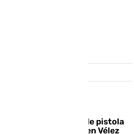
Andalucía
Secuestran a punta de pistola
al dueño de un taller en Vélez