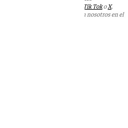
sociales:
Instagram
,
Facebook
,
Tik Tok
o
X
.
Puedes ponerte en contacto con nosotros en el
correo
informativos@101tv.es
Tags:
Últimas noticias