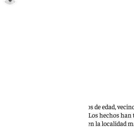
Antonio López
lunes, 3 marzo 2025, 22:57
Compartir:
Este lunes, un hombre de 58 años de edad, vecino
secuestrado a punto de pistola
. Los hechos han 
Industrial El Higueral, ubicado en la localidad 
que regenta la víctima.