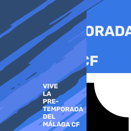
Ir
al
contenido
Tiktok