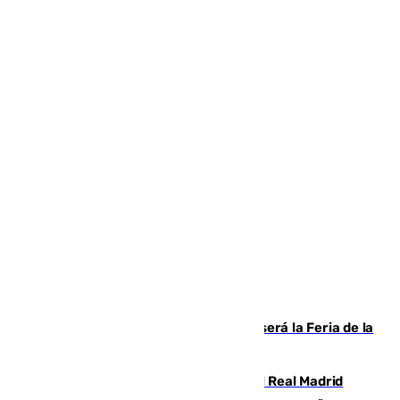
Talleres, escape room y música: así será la Feria de la
Juventud Cofrade de Málaga
El fichaje más caro de la historia del Real Madrid