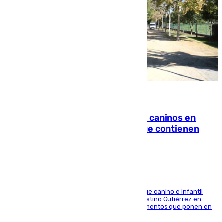
06.08.2026
Continúan los cierres de parques caninos en
Sevilla: se detectan alimentos que contienen
elementos peligrosos
En la tarde del 6 de agosto ha cerrado el parque canino e infantil
situado entre las calles Manuel Olivencia y Faustino Gutiérrez en
Sevilla Este tras detectarse alimentos con elementos que ponen en
peligro a perros y usuarios