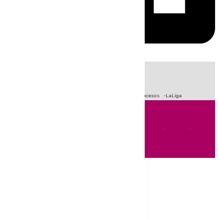
HOY
|
Fútbol
Primera División
Crisis Migratoria en Ceuta
Sucesos
LaLiga
Andalucía