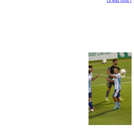
Lo más visto >
Más noticias
Ver más >