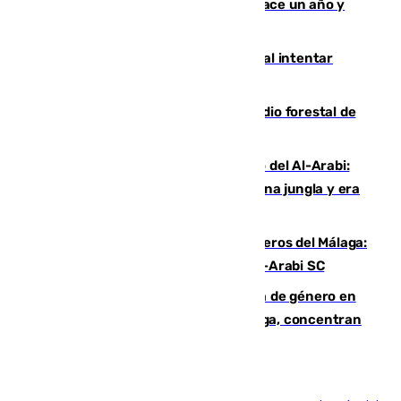
costaba 105 millones de euros menos hace un año y
jugaba en Leganés
Ceuta suma 82 fallecidos en el mar al intentar
cruzar la frontera española
Huelva eleva a emergencia el incendio forestal de
Niebla
Juanfran Funes, sobre el duro juego del Al-Arabi:
“Por momentos nos hemos metido en una jungla y era
hasta peligroso”
Ya se han estrenado los tres delanteros del Málaga:
Eneko Jauregui, bigoleador contra el Al-Arabi SC
35 mujeres asesinadas por violencia de género en
España en este 2026: Andalucía y Málaga, concentran
el foco de la tragedia