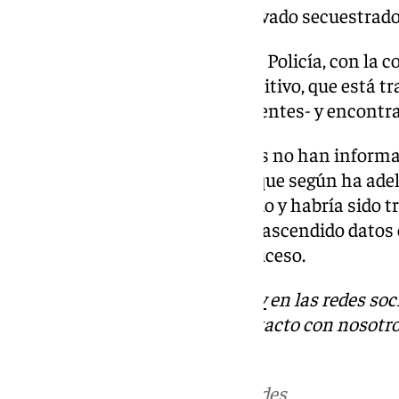
punta de pistola, se han llevado secuestrado
Agentes del Cuerpo Nacional de Policía, con la co
Vélez-Málaga integran el dispositivo, que está tr
implicados -tres según los presentes- y encontrar
Por el momento, las autoridades no han informa
resultados de la búsqueda, aunque según ha adel
hombre habría sido ya localizado y habría sido 
de la Axarquía, si bien no han trascendido datos
circunstancias que rodean al suceso.
Descubre más noticias de
101Tv
en las redes soc
Tok
o
X
. Puedes ponerte en contacto con nosotro
informativos@101tv.es
Más noticias de
101TV
en las redes