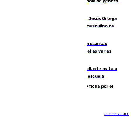
quemar la vivienda: nuevo caso de violencia de género
en Málaga
Dos sevillanos de oro: Manuel Cruz y Jesús Ortega
ganan el campeonato del mundo sub19 masculino de
remo
Un juzgado de Ceuta investiga seis presuntas
agresiones sexuales a migrantes, entre ellas varias
menores
Desastre en Tailandia: un joven estudiante mata a
tiros a sus abuelo y a profesores en una escuela
Luca Zidane rompe con el Granada y ficha por el
Leganés
Lo más visto >
Más noticias