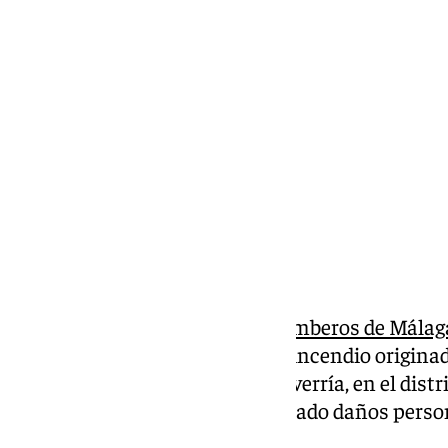
Francisco Marmolejo
lunes, 16 septiembre 2024, 16:02
Compartir:
Efectivos del
Real Cuerpo de Bomberos de Málag
mediodía en la extinción de un incendio originad
ubicada en la calle Tomás Echeverría, en el distri
capital, sin que se hayan registrado daños perso