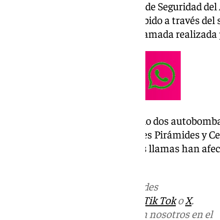
Así lo ha dado a conocer el Área de Seguridad d
precisa que el aviso ha sido recibido a través del
Junta a las 13.24 horas tras la llamada realizada
Hasta el lugar se han desplazado dos autobomba
ligero procedentes de los parques Pirámides y Ce
unidades de la
Policía Local
. Las llamas han afec
cocina.
Más noticias de
101TV
en las redes
sociales:
Instagram
,
Facebook
,
Tik Tok
o
X
.
Puedes ponerte en contacto con nosotros en el