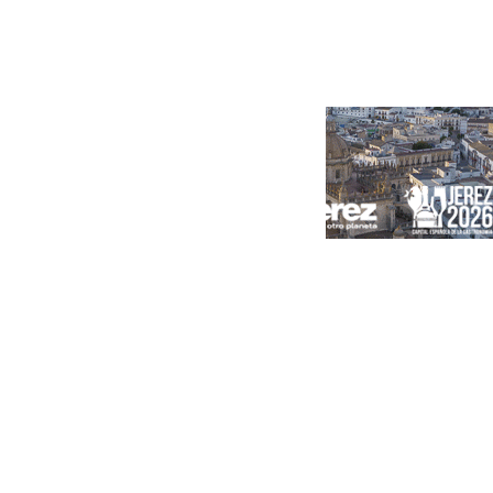
Portada
Andalucía
Sevilla
Málaga
Granada
España