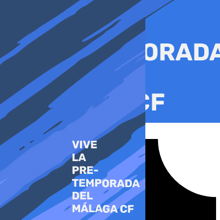
Ir
al
contenido
Tiktok