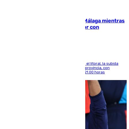
08.08.2026
El taró tiñe de niebla la costa de Málaga mientras
el calor se concentra en el interior con
Antequera en aviso amarillo
Mientras se alivia la sensación de bochorno en el litoral, la subida
térmica se notará sobre todo en el norte de la provincia, con
máximas que rozarán los 38 grados hasta las 21.00 horas