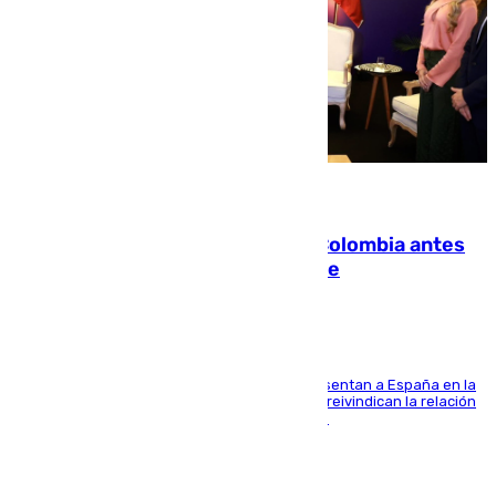
07.08.2026
Felipe VI refuerza los lazos con Colombia antes
de la llegada del nuevo presidente
El Rey y el ministro José Manuel Albares representan a España en la
ceremonia de transmisión del mando en Cali y reivindican la relación
de "amistad y fraternidad" entre ambos países