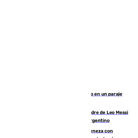
Los Bomberos combaten un incendio en un paraje
de Granada
Muere a los 68 años Jorge Messi, padre de Leo Messi
y pieza fundamental en la carrera del argentino
Retiene a su mujer en su casa y ameneza con