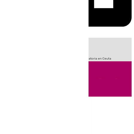
HOY
|
Fútbol
Sucesos
LaLiga
Primera División
Crisis Migratoria en Ceuta
Andalucía