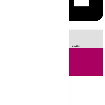
HOY
|
Sucesos
Incendios
Crisis Migratoria en Ceuta
Fútbol
LaLiga
Andalucía