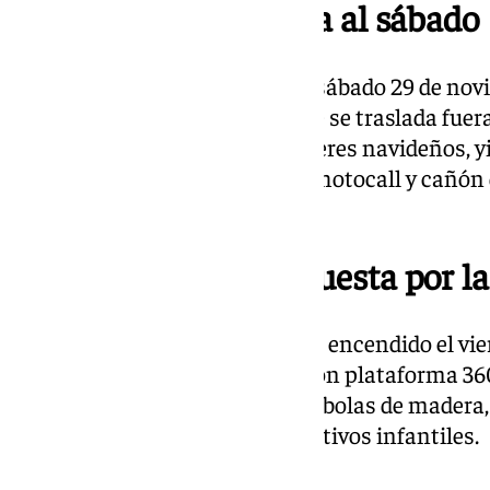
Ciudad Jardín se pasa al sábado
El Parque de la Alegría acoge el sábado 29 de nov
la única fiesta de encendido que se traslada fuer
contempla cuentacuentos, talleres navideños, yi
infantil, castillos hinchables, photocall y cañón 
actuaciones de grupos locales.
Bailén-Miraflores apuesta por la
El bulevar José Iturbi celebra su encendido el vi
con nieve artificial, photocall con plataforma 3
talleres incluyen decoración de bolas de madera,
rasca mágico y tatuajes con motivos infantiles.