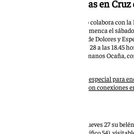
Zambombas flamencas en Cruz 
El distrito Cruz del Humilladero colabora con 
Paciencia en una zambomba flamenca el sábado 2
la plazuela de María Santísima de Dolores y Es
programa zambomba el viernes 28 a las 18.45 hora
Inmaculada, a cargo de los Hermanos Ocaña, c
musical los días 29 y 30.
101TV realiza un programa especial para en
Andalucía desde Málaga y con conexiones en
Belenes interactivos
Carretera de Cádiz inaugura el jueves 27 su belén 
Diputación Provincial (calle Pacífico 54), visitab