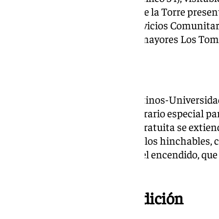
de 10.00 a 21.00 horas. Puerto de la Torre present
20.00 horas en el Centro de Servicios Comunitar
elaborado por la asociación de mayores Los Tomi
Teatinos, inclusivo
El bulevar Louis Pasteur de Teatinos-Universidad
28 desde las 17.30 horas, con horario especial p
19.00 horas. La programación gratuita se extien
talleres de manualidades, castillos hinchables, 
actuaciones musicales antes del encendido, que i
de caramelos.
Campanillas y su tradición