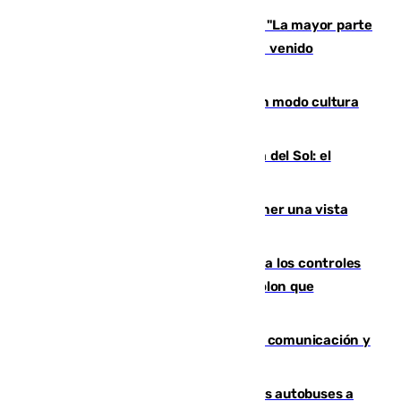
Un testimonio del colapso en Ceuta: "La mayor parte
de los que han venido son víctimas, han venido
engañados"
Torrenueva Costa pone el verano en modo cultura
con actividades para todos los públicos
Este es el palmarés del Trofeo Costa del Sol: el
Málaga lidera la tabla con 12 triunfos
Estos son los mejores sitios para tener una vista
privilegiada del eclipse en Andalucía
La Junta da explicaciones y refuerza los controles
tras los falsos positivos de cáncer de colon que
afectaron a 400 malagueños
Fallece Carlos Telmo, histórico de la comunicación y
de las relaciones públicas en Sevilla
Málaga destinará 34 nuevos grandes autobuses a