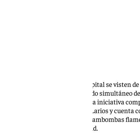
jueves, 27 noviembre 2025, 17:16
Compartir:
Los once distritos de Málaga capital se visten de
28 de noviembre con el encendido simultáneo d
más de medio millar de calles. La iniciativa co
tradicional alumbrado de calle Larios y cuenta
incluye actividades infantiles, zambombas flam
en diferentes puntos de la ciudad.