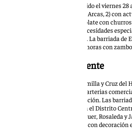
Campanillas celebra su encendido el viernes 28 a 
Junta Municipal (calle Ramírez Arcas, 2) con a
Siempre y degustación de chocolate con churros. 
específica para menores con necesidades especia
artesanal del Banco del Tiempo. La barriada de 
fiesta navideña desde las 13.00 horas con zambo
Iluminación permanente
Los distritos Centro, Palma-Palmilla y Cruz del
ornamental en sus principales arterias comerci
eventos específicos de inauguración. Las barriad
Trinidad, Perchel y Lagunilas en el Distrito Cent
Doctor Marañón, Conrad Adenauer, Rosaleda y J
se suman al alumbrado general con decoración e