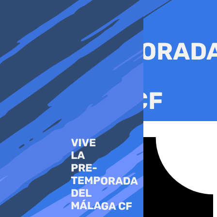
Ir
al
contenido
Tiktok