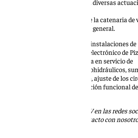
agujas aéreas y puestas a tierra, diversas actua
de descentramiento
y geometría, etc.), sustitución de la catenaria de
rependolado de catenaria en vía general.
En cuanto a los cambios en las instalaciones de
adaptación del enclavamiento electrónico de Piz
suministro, instalación y puesta en servicio de
accionamientos de aguja electrohidráulicos, sum
cableado principal y secundario, ajuste de los circ
pruebas de validación y verificación funcional de
nuevas instalaciones.
Descubre más noticias de 101TV en las redes soc
Tok
o
X
. Puedes ponerte en contacto con nosotro
informativos@101tv.es
.