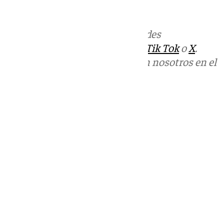
Más noticias de
101TV
en las redes
sociales:
Instagram
,
Facebook
,
Tik Tok
o
X
.
Puedes ponerte en contacto con nosotros en el
correo
informativos@101tv.es
Tags:
Últimas noticias