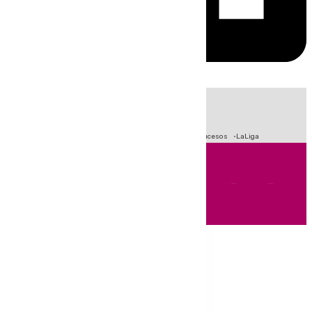
HOY
|
Fútbol
Primera División
Crisis Migratoria en Ceuta
Sucesos
LaLiga
Andalucía