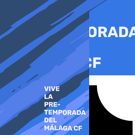
Ir
al
contenido
Tiktok