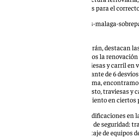
vía en otras dos y son necesarios para el correc
https://www.101tv.es/cercanias-malaga-sobrep
de-viajeros-mes/
Entre las mejoras que se realizarán, destacan la
Estación de Pizarra, encontramos la renovación d
4, la renovación de balasto, traviesas y carril en 
a la subestación eléctrica, el levante de 6 desvíos
su parte, em la estación de Aljaima, encontramos
desvíos, una renovación de balasto, traviesas y carr
disposición de nueva capa de asiento en ciertos
Además, el proyecto incluye modificaciones en la
catenaria y en las instalaciones de seguridad: tr
izado de postes y pórticos, montaje de equipos