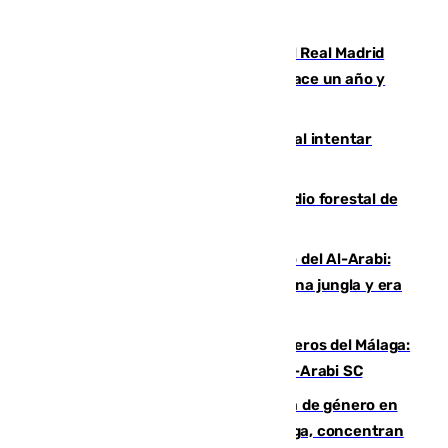
Juventud Cofrade de Málaga
El fichaje más caro de la historia del Real Madrid
costaba 105 millones de euros menos hace un año y
jugaba en Leganés
Ceuta suma 82 fallecidos en el mar al intentar
cruzar la frontera española
Huelva eleva a emergencia el incendio forestal de
Niebla
Juanfran Funes, sobre el duro juego del Al-Arabi:
“Por momentos nos hemos metido en una jungla y era
hasta peligroso”
Ya se han estrenado los tres delanteros del Málaga:
Eneko Jauregui, bigoleador contra el Al-Arabi SC
35 mujeres asesinadas por violencia de género en
España en este 2026: Andalucía y Málaga, concentran