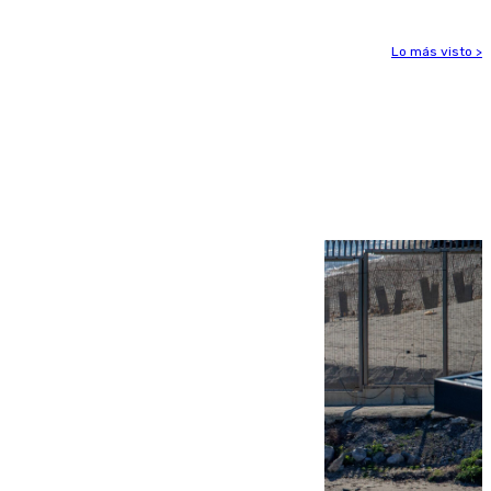
Lo más visto >
Más noticias
Ver más >