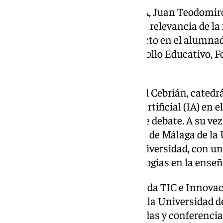
Por su parte, el rector de la UMA, Juan Teodomiro
ambas instituciones y señaló la relevancia de l
educativa, destacando su impacto en el alumnad
el delegado territorial de Desarrollo Educativo, 
Universidad, Miguel Briones.
El director del congreso, Manuel Cebrián, catedrá
importancia de la inteligencia artificial (IA) en 
tecnología será un eje central de debate. A su v
directora de la sede Tecnológica de Málaga de la
«especial ilusión» que vive la universidad, con u
aplicación de las nuevas tecnologías en la ense
La conferencia inaugural, titulada TIC e Innova
por Julio Cabero, catedrático de la Universidad de
que contarán con mesas redondas y conferencia