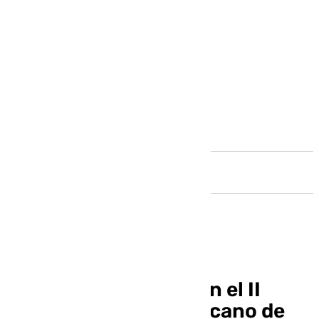
Andalucía
UMA y UNIA inauguran el II
Congreso Iberoamericano de