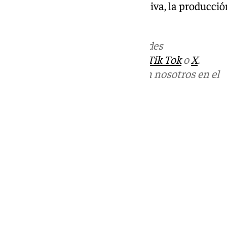
formación en tecnología educativa, la producción
innovación tecnológica.
Más noticias de
101TV
en las redes
sociales:
Instagram
,
Facebook
,
Tik Tok
o
X
.
Puedes ponerte en contacto con nosotros en el
correo
informativos@101tv.es
Tags:
Últimas noticias