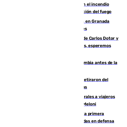
Activado el nivel 2 de emergencia en el incendio
forestal de Niebla por la compleja evolución del fuego
Controlado un incendio de rastrojos en Granada
junto a la autovía y al Callejón de Nogales
Juanfran Funes, sobre las lesiones de Carlos Dotor y
Fernando Calero: “Estamos preocupados, esperemos
que no sea nada”
Felipe VI refuerza los lazos con Colombia antes de la
llegada del nuevo presidente
Fernando Calero y Carlos Dotor se retiraron del
encuentro contra el Ceuta con molestias
España restablece controles temporales a viajeros
procedentes de Italia como repuesta a Meloni
El Málaga cae ante el Ceuta y suma la primera
derrota de la pretemporada dejando dudas en defensa