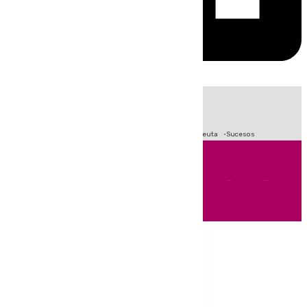
HOY
|
Fútbol
Primera División
LaLiga
Crisis Migratoria en Ceuta
Sucesos
Andalucía