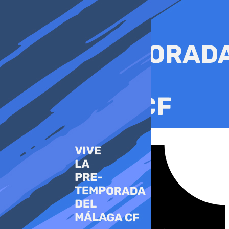
Ir
al
contenido
Tiktok