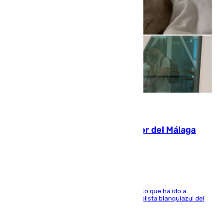
07.08.2026
Isco, la nueva mascota del jugador del Málaga
Dani Lorenzo
El centrocampista marbellí es ‘padre’ de un gato que ha ido a
recoger a Vigo y su nombre es como el exfutbolista blanquiazul del
Arroyo de la Miel