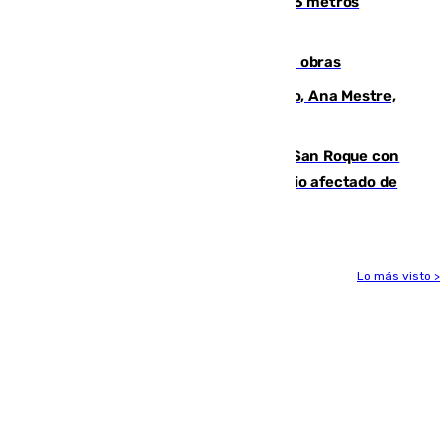
occidental malagueño recoge más de 33 metros
cúbicos de residuos
El Cádiz se afila ante un Granada en obras
La nueva presidenta del Parlamento, Ana Mestre,
hace parada institucional en Cádiz
Estabilizado el incendio forestal de San Roque con
19 familias aún desalojadas y un domicilio afectado de
gravedad
Lo más visto >
Más noticias
Ver más >