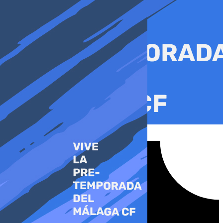
Ir
al
contenido
Tiktok