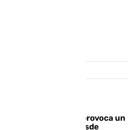
Andalucía
Un camión averiado provoca un
gran atasco la A-7 desde