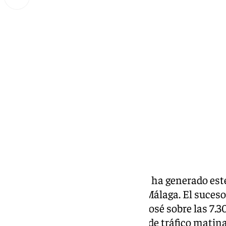
Miguel Alfonso
jueves, 23 octubre 2025, 09:06
Compartir:
La avería de un vehículo pesado ha generado es
en la autovía A-7 a su paso por Málaga. El suceso
proximidades del túnel de San José sobre las 7.30
momento de mayor intensidad de tráfico matina