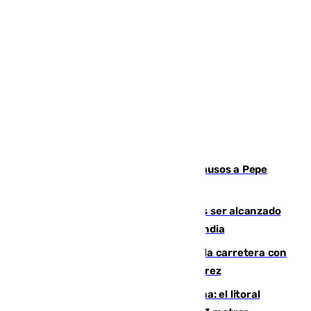
Granada despide con lágrimas y aplausos a Pepe
Habichuela
Un futbolista de 24 años muere tras ser alcanzado
por un rayo durante un partido en Tailandia
Muere un conductor tras salirse de la carretera con
su turismo en la A-480 a la altura de Jerez
Julio supera a junio en basura marina: el litoral