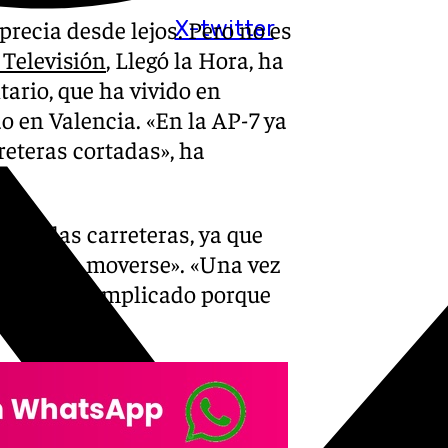
precia desde lejos. Pero no es
X-twitter
 Televisión
, Llegó la Hora, ha
ario, que ha vivido en
o en Valencia. «En la AP-7 ya
reteras cortadas», ha
o de las carreteras, ya que
imposible moverse». «Una vez
ro lo tiene complicado porque