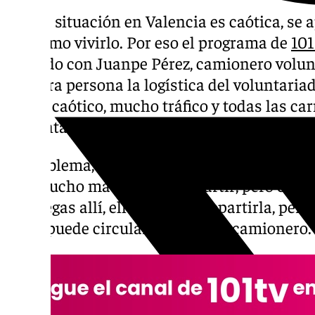
Que la situación en Valencia es caótica, se a
lo mismo vivirlo. Por eso el programa de
101
hablado con Juanpe Pérez, camionero volunt
primera persona la logística del voluntariad
eso es caótico, mucho tráfico y todas las car
comentado.
El problema, ha explicado, radica en el estad
hay mucho material que repartir, pero es «
que llegas allí, ellos quieren repartirla, pe
no se puede circular», explica el camionero.