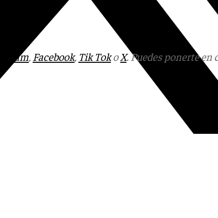
tagram
,
Facebook
,
Tik Tok
o
X
. Puedes ponerte en 