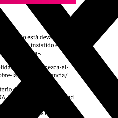
e «aquello está devastado, lo
a». Pérez ha insistido en que
ece una guerra».
olidaridad-permanezca-el-
obre-la-ayuda-a-valencia/
terio de Transportes de
NA, la vuelta a la normalidad
 una logística y reparto de
opios voluntarios definen