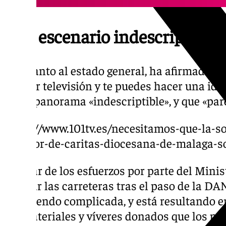
«Un escenario indescriptible»
En cuanto al estado general, ha afirmado qu
ves por televisión y te puedes hacer una ide
es un panorama «indescriptible», y que «par
https://www.101tv.es/necesitamos-que-la-s
director-de-caritas-diocesana-de-malaga-s
A pesar de los esfuerzos por parte del Minis
reparar las carreteras tras el paso de la DA
está siendo complicada, y está resultando en
los materiales y víveres donados que los pr