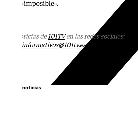
como «imposible».
Más noticias de
101TV
en las redes sociales:
Ins
correo
informativos@101tv.es
Tags:
Últimas noticias