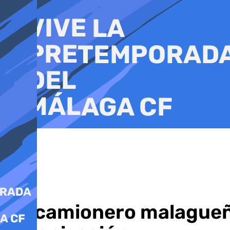
Ir
al
contenido
Un camionero malagueño