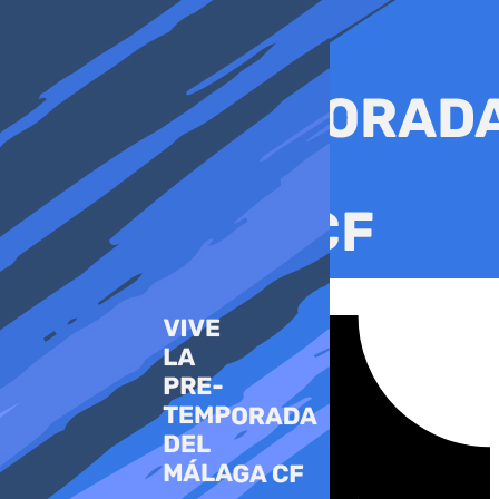
Ir
al
contenido
Tiktok