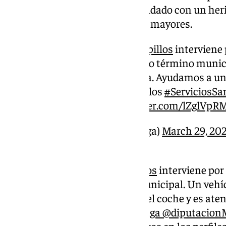
Afortunadamente solo se ha saldado con un herid
que no hay que lamentar males mayores.
Nuestra dotación de
#Campillos
interviene 
la A-384, Km. 104, del mismo término munic
Un vehículo se sale de la vía. Ayudamos a un
del coche y es atendido por los
#ServiciosSa
@diputacionMLG
pic.twitter.com/lZglVp
— CPB Málaga (@cpbmalaga)
March 29, 20
«Nuestra dotación de
#Campillos
interviene por 
Km. 104, del mismo término municipal. Un vehícu
a uno de los ocupantes a salir del coche y es ate
#ServiciosSanitarios
#CPBMálaga
@diputacio