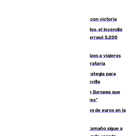
El Granada cierra su puesta a punto con victoria
Un mes de la tragedia de Los Gallardos, el incendio
que acabó con la vida de 14 personas y arrasó 5.200
hectáreas
España establece controles fronterizos a viajeros
procedentes de Italia por la presión migratoria
El Ayuntamiento desarrolla una estrategia para
recuperar la identidad patrimonial de Sevilla
España e Italia garantizan a la Unión Europea que
sus controles fronterizos son "temporales"
Sevilla ha invertido más de 6 millones de euros en la
transformación de su casco histórico
Susto en Marbella: un atún de gran tamaño sigue a