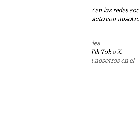
Descubre más noticias de 101TV en las redes soc
Tok
o
X
. Puedes ponerte en contacto con nosotro
informativos@101tv.es
Más noticias de
101TV
en las redes
sociales:
Instagram
,
Facebook
,
Tik Tok
o
X
.
Puedes ponerte en contacto con nosotros en el
correo
informativos@101tv.es
Tags:
Últimas noticias