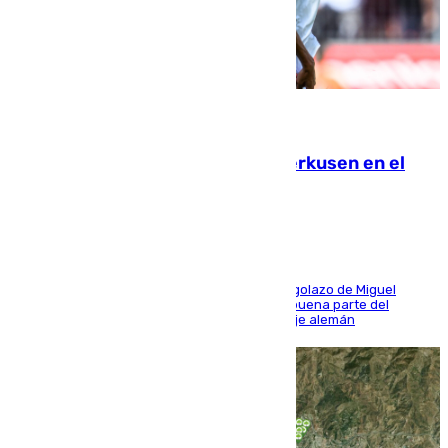
08.08.2026
El Sevilla se desinfla ante el Leverkusen en el
último ensayo (1-2)
El conjunto de Luis García se adelantó con un golazo de Miguel
Sierra y ofreció buenas sensaciones durante buena parte del
encuentro, pero acabó cediendo ante el empuje alemán