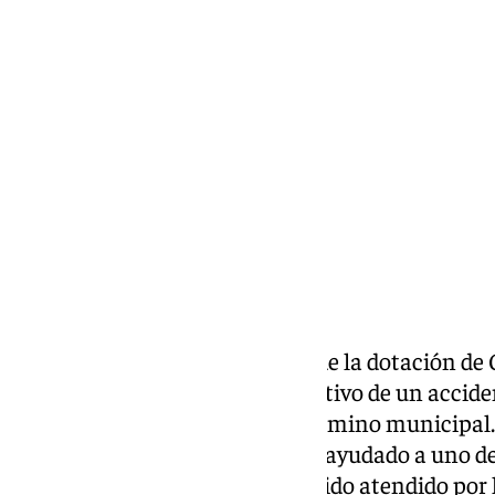
Pedro Jiménez
sábado, 29 marzo 2025, 13:28
Compartir:
Los
Bomberos del CPB Málaga
de la dotación de
mañana de este sábado con motivo de un acciden
la A-384, Km. 104, del mismo término municipal. U
los efectivos del Consorcio han ayudado a uno de
Una vez fuera del vehículo, ha sido atendido por l