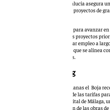
Con esta nueva operación, Andalucía asegura un
ventajosas para el desarrollo de proyectos de gr
social como en el ambiental.
Este préstamo es un paso clave para avanzar en e
infraestructura sanitaria y otros proyectos priori
Andalucía también podrá generar empleo a largo 
sostenibilidad y modernización que se alinea con
Europea para los próximos años.
Licitación del parking
Cabe recordar que hace dos semanas el Boja rec
de costes y fórmula de revisión de las tarifas par
aparcamientos del Nuevo Hospital de Málaga, un
seguir avanzando en la licitación de las obras de