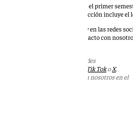
se anunció que se produciría en el primer semest
contrato mixto para su construcción incluye el 
Descubre más noticias de 101Tv en las redes soc
Tok o X. Puedes ponerte en contacto con nosotro
informativos@101tv.es
Más noticias de
101TV
en las redes
sociales:
Instagram
,
Facebook
,
Tik Tok
o
X
.
Puedes ponerte en contacto con nosotros en el
correo
informativos@101tv.es
Tags:
Últimas noticias