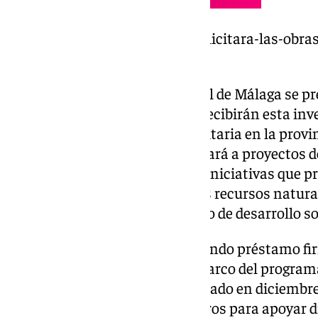
https://www.101tv.es/la-junta-licitara-las-obra
durante-este-semestre/
De esta forma, el nuevo hospital de Málaga se p
proyectos más relevantes que recibirán esta in
en la mejora de la atención sanitaria en la provinc
financiación también se destinará a proyectos de
innovación (I+D+i), así como a iniciativas que p
energética y la protección de los recursos natur
papel fundamental en el modelo de desarrollo so
Este acuerdo supone así el segundo préstamo fi
Andalucía y el BEI dentro del marco del progra
recordar que el primero fue firmado en diciembr
inversión de 195 millones de euros para apoyar di