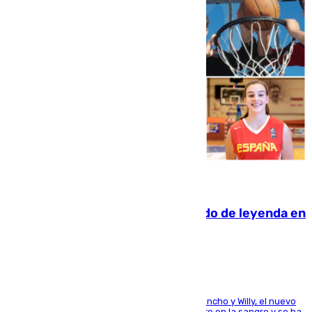
06.08.2026
La familia Hernangómez: un legado de leyenda en
el mundo del baloncesto
Desde los padres hasta la hermana junto a Francho y Willy, el nuevo
jugador del Unicaja lleva este magnífico deporte en la sangre y se ha