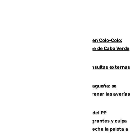
Vozinha, recibido como una estrella en Colo-Colo:
casi 30.000 aficionados arropan al héroe de Cabo Verde
en su presentación
Vithas Málaga crece en cirugías, consultas externas
y altas en el primer semestre de 2026
Mejoras del agua en la Axarquía malagueña: se
sustituye una tubería de 50 años para frenar las averías
de agua en El Borge y Almáchar
Bendodo asegura que los gobiernos del PP
"cumplirán la ley" sobre los menores migrantes y culpa
al Gobierno por "inestabilidad": "Que no eche la pelota a
las comunidades"