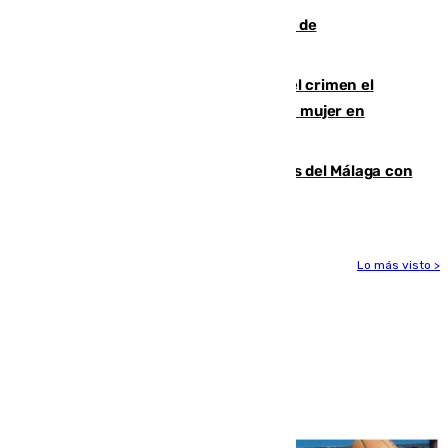
Una ONG malagueña ganará un año de
comunicación gratuita con Apecom
Confiesa en un diario ser el autor del crimen el
hombre en prisión por asesinato de una mujer en
Benahavís
Juanpe vuelve a los entrenamientos del Málaga con
el grupo de manera progresiva
Lo más visto >
Más noticias
Ver más >