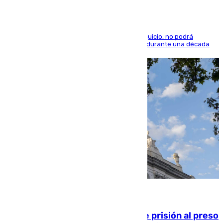
El condenado, que reconoció los hechos en el juicio, no podrá
acercarse a la víctima ni comunicarse con ella durante una década
06.08.2026
El Supremo ratifica los 17 años de prisión al preso