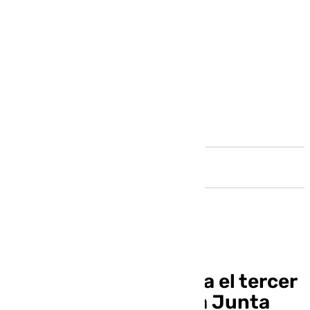
Andalucía
Un paso adelante para el tercer
hospital de Málaga: la Junta