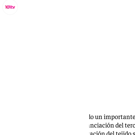
Lynx Devs
sábado, 15 marzo 2025, 12:51
Compartir:
La Junta de Andalucía ha cerrado un important
de Inversiones (BEI) para la financiación del ter
proyecto clave para la modernización del tejido s