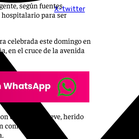
agente, según fuentes
X-twitter
 hospitalario para ser
era celebrada este domingo en
ña, en el cruce de la avenida
con diagnóstico leve, herido
an confirmado a 101
a.