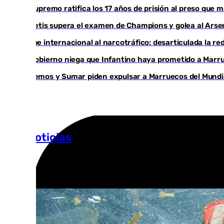
El Supremo ratifica los 17 años de prisión al preso qu
El Betis supera el examen de Champions y golea al Arsen
Golpe internacional al narcotráfico: desarticulada la re
El Gobierno niega que Infantino haya prometido a Marrue
Podemos y Sumar piden expulsar a Marruecos del Mundial
Más noticias
Ver más >