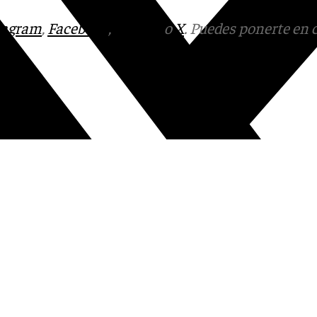
tagram
,
Facebook
,
Tik Tok
o
X
. Puedes ponerte en 