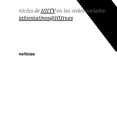
Más noticias de
101TV
en las redes sociales:
Ins
correo
informativos@101tv.es
Tags:
Últimas noticias