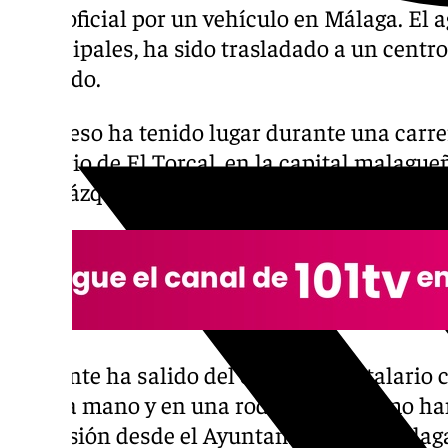
moto oficial por un vehículo en Málaga. El 
municipales, ha sido trasladado a un centro
valorado.
El suceso ha tenido lugar durante una carr
el barrio de El Torcal, en la capital malague
de Velázquez con la avenida de los Guindos.
El agente ha salido del centro hospitalario 
en una mano y en una rodilla, tal y como h
Televisión desde el Ayuntamiento de Málag