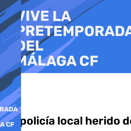
Ir
al
contenido
Un policía local herido