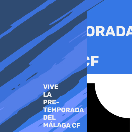
Ir
al
contenido
Tiktok