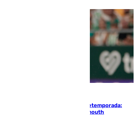
10.08.2026
La ‘delicatessen’ de Isco en la pretemporada:
pisadita y cañito ante el Bournemouth