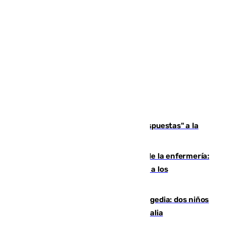
Más de 15.000 ceutíes reclaman "respuestas" a la
crisis migratoria
Buenas noticias para el Málaga desde la enfermería:
Juan Cruz se incorpora con normalidad a los
entrenamientos
Una venganza familiar acaba en tragedia: dos niños
y un adulto mueren en una piscina en Italia