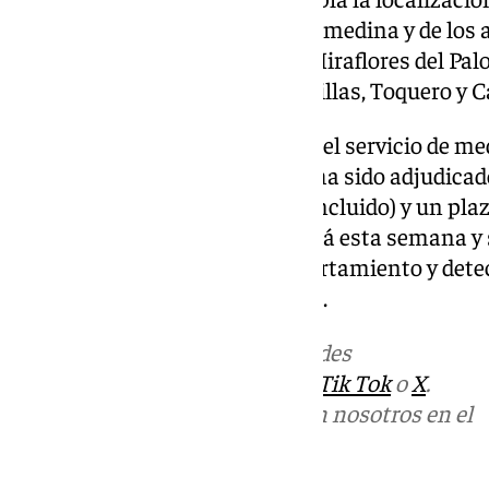
varias posiciones del río Guadalmedina y de los 
Gálica, San Antón, Jaboneros, Miraflores del Pal
Paredes, Quirosa, Sierra Blanquillas, Toquero y 
El contrato para la prestación del servicio de m
jabalíes y cerdos asilvestrados ha sido adjudic
importe de 13.564,1 euros (IVA incluido) y un pla
La labor de vigilancia comenzará esta semana y 
animales para seguir su comportamiento y detecta
separar al resto de vías urbanas.
Más noticias de
101TV
en las redes
sociales:
Instagram
,
Facebook
,
Tik Tok
o
X
.
Puedes ponerte en contacto con nosotros en el
correo
informativos@101tv.es