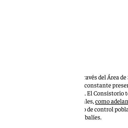
viernes, 11 octubre 2024, 16:59
Compartir:
El
Ayuntamiento de Málaga
, a través del Área d
unas semanas medidas ante la constante presenc
asilvestrados en zonas urbanas. El Consistorio t
de abrevaderos en zonas forestales,
como adelan
además de contratar un servicio de control pobla
empleará arqueros contra los jabalíes.