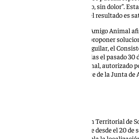
eutanasia y personal veterinario, sin dolor”. Est
está empleando en Cataluña y el resultado es sat
La presidenta de la Asociación Amigo Animal af
Ayuntamiento de Málaga para proponer solucion
animales, pero según Mariola Aguilar, el Consist
manera, las medidas implantadas el pasado 30 d
y el servicio de control poblacional, autorizado p
Sostenibilidad y Medio Ambiente de la Junta de
contra los jabalíes.
Medidas actuales
La autorización de la Delegación Territorial de 
de la Junta de Andalucía, vigente desde el 20 de 
de septiembre de 2025, contempla la localizació