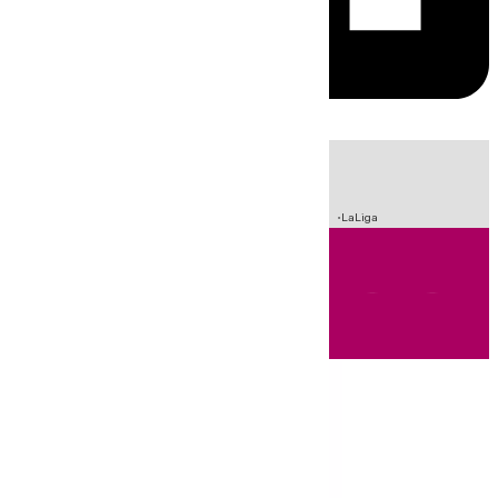
HOY
|
Sucesos
Crisis Migratoria en Ceuta
Fútbol
Incendios
LaLiga
Andalucía