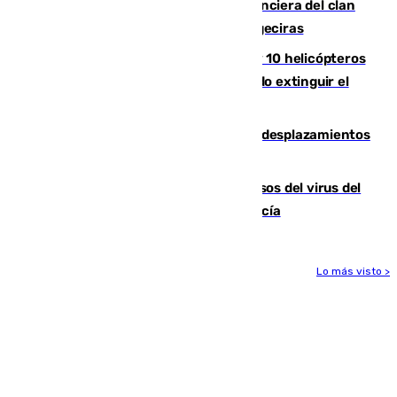
Golpe definitivo a la estructura financiera del clan
de los hermanos Sánchez Castro en Algeciras
Más de 600 bomberos, 169 medios y 10 helicópteros
están desplegados en la zona intentando extinguir el
incendio de Niebla
El eclipse provocará 1,5 millones de desplazamientos
adicionales por carretera
La Junta confirma cinco nuevos casos del virus del
Nilo y suma ya un total de 26 en Andalucía
Lo más visto >
Más noticias
Ver más >