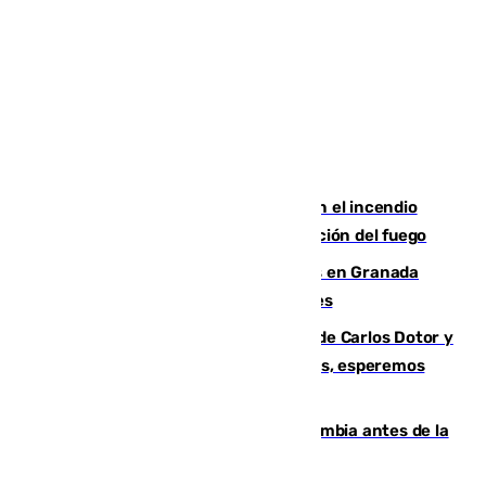
Activado el nivel 2 de emergencia en el incendio
forestal de Niebla por la compleja evolución del fuego
Controlado un incendio de rastrojos en Granada
junto a la autovía y al Callejón de Nogales
Juanfran Funes, sobre las lesiones de Carlos Dotor y
Fernando Calero: “Estamos preocupados, esperemos
que no sea nada”
Felipe VI refuerza los lazos con Colombia antes de la
llegada del nuevo presidente