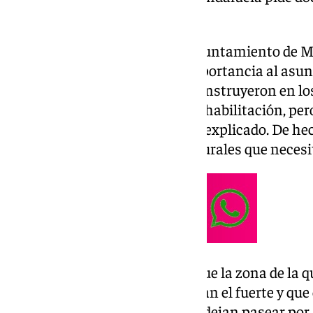
los vecinos no tienen».
El concejal de Vivienda en el Ayuntamiento de M
restado —en cierta parte— importancia al asunto
barrio, que es muy grande, se construyeron en lo
barriada entera necesita una rehabilitación, per
barrio antiguo de la ciudad», ha explicado. De h
viviendas tienen daños estructurales que necesi
Rueda, además, ha asegurado que la zona de la qu
‘Proyecto Vecinal’, a lo que llaman el fuerte y qu
soportales, es privada. «No nos dejan pasear por al