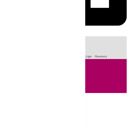
HOY
|
Fútbol
Primera División
Crisis Migratoria en Ceuta
LaLiga
Sucesos
Andalucía