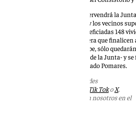
En la segunda fase también intervendrá la Junt
mientras que el Ayuntamiento y los vecinos supo
respectivamente. «Se verán beneficiadas 148 vi
antes de finales de año y se espera que finalicen
principios de 2026. Cuando acabe, sólo quedarán 
han entrado en la convocatoria de la Junta- y se
para rehabilitarlas», ha confirmado Pomares.
Más noticias de
101TV
en las redes
sociales:
Instagram
,
Facebook
,
Tik Tok
o
X
.
Puedes ponerte en contacto con nosotros en el
correo
informativos@101tv.es
Tags: