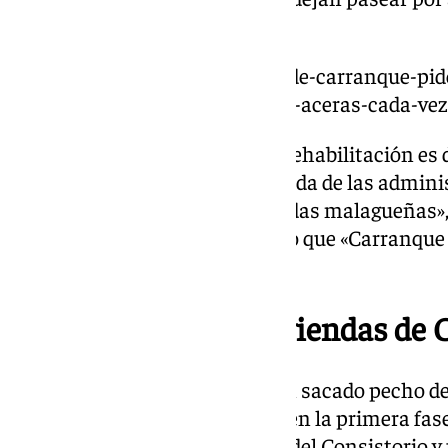
nada», ha dicho.
https://www.101tv.es/vecinos-de-carranque-piden
estan-rajados-por-grietas-y-las-aceras-cada-ve
«El deber de conservación y de rehabilitación es 
vecinos, que cuentan con la ayuda de las adminis
recursos, igual que otras barriadas malagueñas»
misma línea, Rueda ha indicado que «Carranque e
recursos económicos».
Rehabilitación de viviendas de
Desde la Casona del Parque han sacado pecho de 
en Carranque, asegurando que en la primera fase
financiación del 90% por parte del Consistorio y