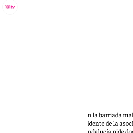
Lynx Devs
martes, 22 octubre 2024, 13:36
Compartir:
La rehabilitación de viviendas en la barriada 
sobre la mesa de debate. El presidente de la aso
ha asegurado que «la Junta de Andalucía pide d