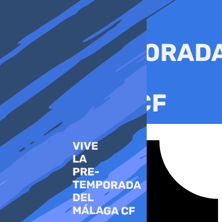
Ir
al
contenido
Tiktok