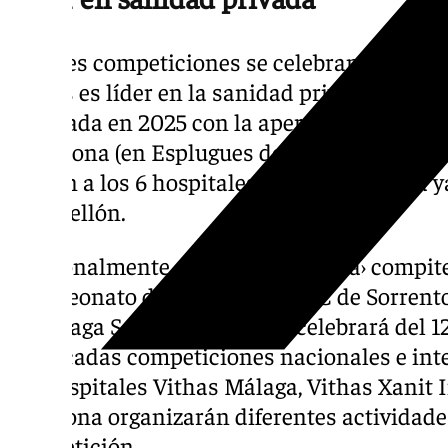
Las tres competiciones se celebran en el A
Vithas es líder en la sanidad privada, una p
reforzada en 2025 con la apertura de los nu
Barcelona (en Esplugues de Llobregat), y Vit
suman a los 6 hospitales que la compañía ya
y Castellón.
Adicionalmente, el ‹Vithas Urbania› compite
Campeonato del Mundo de ORC de Sorrento (I
el Málaga Saling Cup, que se celebrará del 12
destacadas competiciones nacionales e inte
los hospitales Vithas Málaga, Vithas Xanit 
Estepona organizarán diferentes actividade
competición.