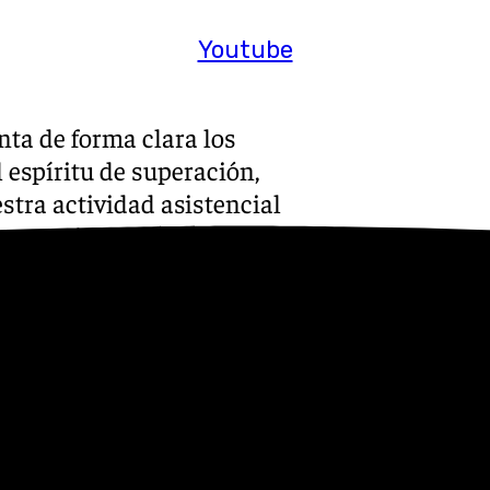
Youtube
nta de forma clara los
l espíritu de superación,
stra actividad asistencial
strategia de apoyo al deporte,
ito de vida saludable»,
a continuidad del acuerdo
o. Tomás Gasset, CEO de la
 renovación de Vithas como
el compromiso y honor que