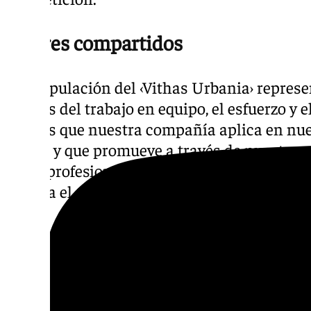
Valores compartidos
«La tripulación del ‹Vithas Urbania› represe
valores del trabajo en equipo, el esfuerzo y e
valores que nuestra compañía aplica en nue
diaria, y que promueve a través de nuestra e
tanto profesional como aficionado, como háb
explica el CEO de Vithas, Dr. Pedro Rico.
Por su parte, desde Urbania han valorado l
como un respaldo a la trayectoria del equip
compañía, señala: «nos hace muy felices la
sponsor principal del equipo, no solo por 