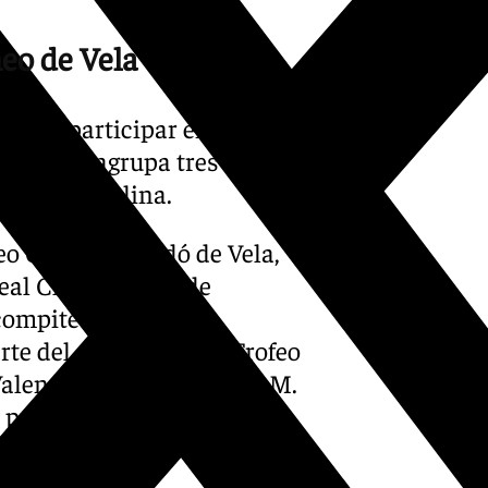
neo de Vela
verá a participar en el
ión que agrupa tres de las
esta disciplina.
feo Conde de Godó de Vela,
Real Club Náutico de
compite el equipo
e del circuito el 27º Trofeo
Valencia, y el 22º Trofeo S.M.
a primera semana de agosto.