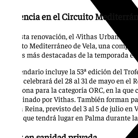
Presencia en el Circuito Mediterrá
Con esta renovación, el ‹Vithas Urbania› vol
Circuito Mediterráneo de Vela, una competic
regatas más destacadas de la temporada en 
El calendario incluye la 53ª edición del Tro
que se celebrará del 28 al 31 de mayo en el 
Barcelona para la categoría ORC, en la que 
patrocinado por Vithas. También forman part
S.M. la Reina, previsto del 3 al 5 de julio en 
el Rey, que tendrá lugar en Palma durante l
Líder en sanidad privada