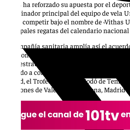
Vithas ha reforzado su apuesta por el deport
patrocinador principal del equipo de vela U
pasa a competir bajo el nombre de ‹Vithas U
principales regatas del calendario nacional
La compañía sanitaria amplía así el acuerd
2025 con el equipo con sede en Barcelona, 
en su estrategia de promoción de hábitos d
respaldo a competiciones y equipos deportiv
Madrid, el Trofeo Conde de Godó de Tenis, 
maratones de Valencia, Barcelona, Madrid y 