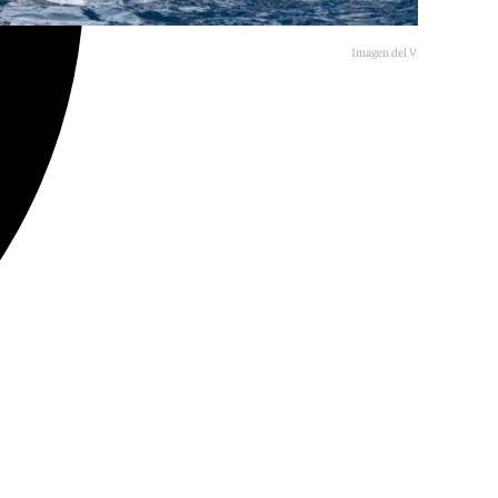
Imagen del Vithas Urbania.
Vithas