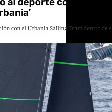
 al deporte con el patroc
rbania’
ción con el Urbania Sailing Team dentro de s