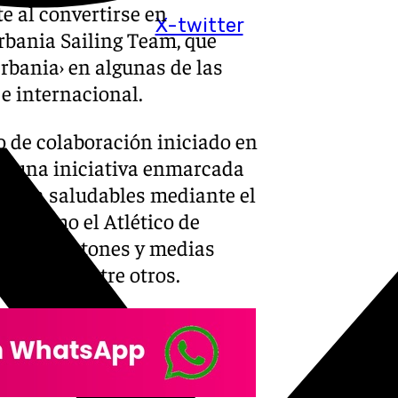
e al convertirse en
X-twitter
rbania Sailing Team, que
rbania› en algunas de las
 e internacional.
o de colaboración iniciado en
en una iniciativa enmarcada
e vida saludables mediante el
os como el Atlético de
o las maratones y medias
Málaga, entre otros.