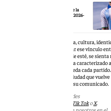
El Málaga CF presenta la camiseta de la
primera equipación de la temporada 2026-
2027
«Málaga es sentimiento, historia, cultura, identi
nuevo de hummel busca reforzar ese vínculo ent
cualquier malaguista, esté donde esté, se sienta 
mismo espíritu de lealtad que ha caracterizado a
que llena las gradas de La Rosaleda cada partido
emocional con el alma de una ciudad que vuelve a
División», expresa el Málaga en su comunicado.
Más noticias de
101TV
en las redes
sociales:
Instagram
,
Facebook
,
Tik Tok
o
X
.
Puedes ponerte en contacto con nosotros en el