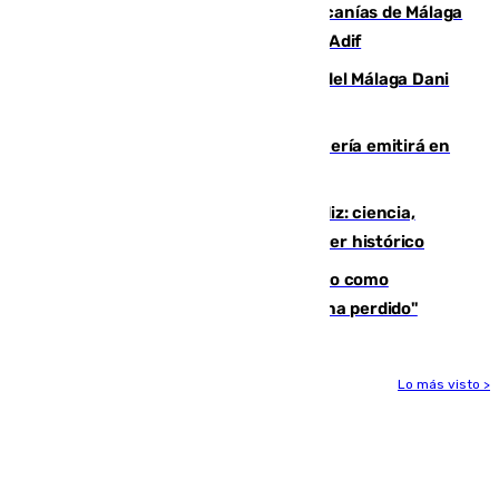
Retrasos y cancelaciones en el Cercanías de Málaga
por una avería en la infraestructura de Adif
Isco, la nueva mascota del jugador del Málaga Dani
Lorenzo
El observatorio de Calar Alto de Almería emitirá en
directo el eclipse solar del 12 de agosto
El «Trío de Eclipses» arranca en Cádiz: ciencia,
naturaleza y seguridad ante un atardecer histórico
Noruega pide la dimisión de Infantino como
presidente de la FIFA: "La confianza se ha perdido"
Lo más visto >
Más noticias