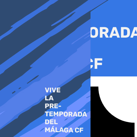
Ir
al
contenido
Tiktok