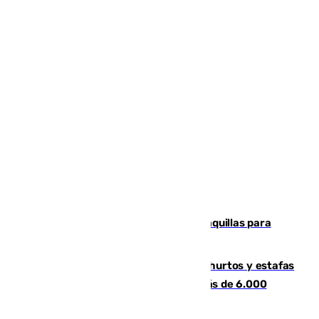
El mercado de Jerez refrigera sus taquillas para
facilitar las compras a sus visitantes
Detenida una pareja por presuntos hurtos y estafas
en Málaga tras ser descubiertos con más de 6.000
euros