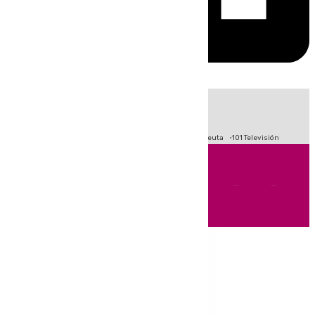
HOY
|
Fútbol
Primera División
LaLiga
Crisis Migratoria en Ceuta
101 Televisión
Andalucía