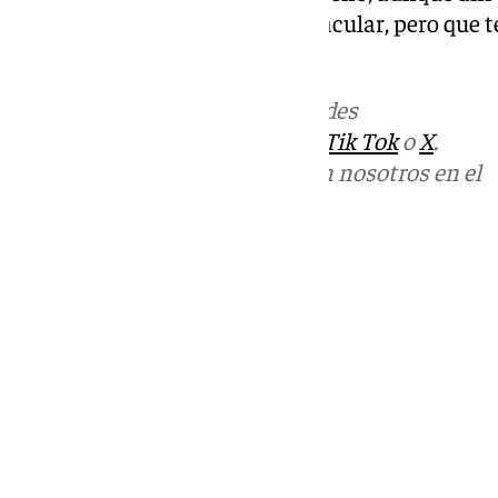
ha demostrado un nivel espectacular, pero que t
lesión.
Más noticias de
101TV
en las redes
sociales:
Instagram
,
Facebook
,
Tik Tok
o
X
.
Puedes ponerte en contacto con nosotros en el
correo
informativos@101tv.es
Tags:
Fútbol
LaLiga
Primera División
Últimas noticias