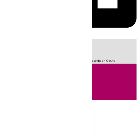
HOY
|
Fútbol
Sucesos
LaLiga
Primera División
Crisis Migratoria en Ceuta
Andalucía