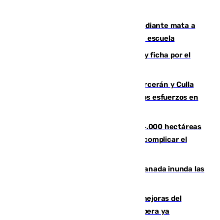
Desastre en Tailandia: un joven estudiante mata a
tiros a sus abuelo y a profesores en una escuela
Luca Zidane rompe con el Granada y ficha por el
Leganés
Incendios de Castellón: Sierra Engarcerán y Culla
evolucionan positivamente y centran los esfuerzos en
Tírig
El incendio de Niebla ya supera las 4.000 hectáreas
afectadas y "se espera que se vuelva a complicar el
fuego"
Una tormenta en la provincia de Granada inunda las
calles de Puebla de Don Fadrique
La inversión del Ayuntamiento en mejoras del
entorno del Prado de San Sebastián supera ya