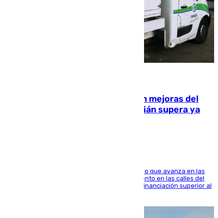
08.08.2026
La inversión del Ayuntamiento en mejoras del
entorno del Prado de San Sebastián supera ya
1.600.000 euros
El consistorio, a través de Emasesa, ha indicado que avanza en las
obras de renovación de las redes de saneamiento en las calles del
entorno del Prado, contando la zona con una financiación superior al
millón y medio de euros