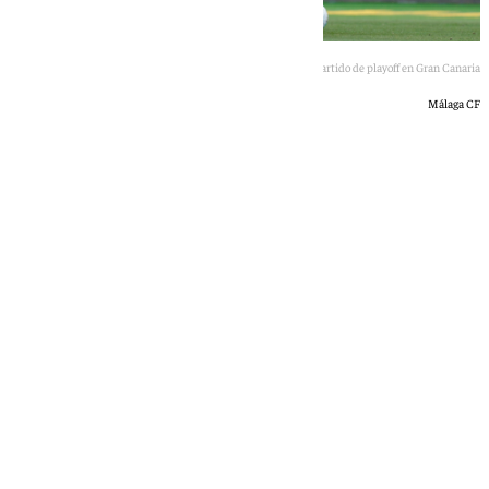
Galilea en el calentamiento del partido de playoff en Gran Canaria
Málaga CF
Jairo Sánchez
domingo, 28 junio 2026, 19:08
Compartir: