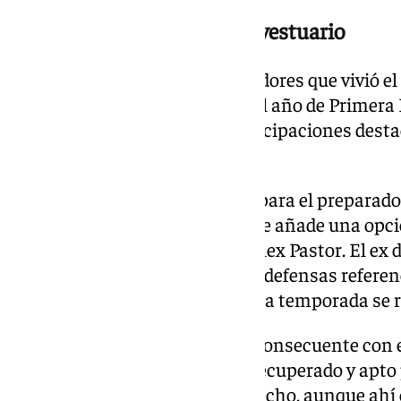
Einar, un peso pesado en el vestuario
Einar Galilea es uno de los jugadores que vivió e
central del Málaga lleva desde el año de Primera
entidad, teniendo algunas participaciones desta
importante del vestuario.
La pareja de centrales favorita para el preparad
Galilea. Sin embargo, este año se añade una opci
contempló el año pasado y es Álex Pastor. El ex 
blanquiazul para ser uno de los defensas referenc
cuando al comienzo de la pasada temporada se r
A pesar de ello, la directiva fue consecuente con 
Pastor y lo renovó. Una vez ya recuperado y apto 
ser otra opción para el lado derecho, aunque ahí e