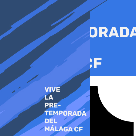
Ir
al
contenido
Tiktok