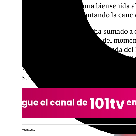
han visto crecer, le tenían una bienvenida al
bengalas blanquiazules y cantando la canción
El jugador, al ver la escena, se ha sumado a
abrazados con los protagonistas del momen
un jugador importante en la temporada del
el césped y cuando ha estado en el banquill
su etapa con Pellicer tenía más protagonis
mejor su perfil defensivo y de referencia arr
NOTICIA RELACIONADA