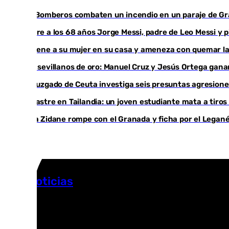
Los Bomberos combaten un incendio en un paraje de G
Muere a los 68 años Jorge Messi, padre de Leo Messi y 
Retiene a su mujer en su casa y ameneza con quemar la
Dos sevillanos de oro: Manuel Cruz y Jesús Ortega ga
Un juzgado de Ceuta investiga seis presuntas agresione
Desastre en Tailandia: un joven estudiante mata a tiros
Luca Zidane rompe con el Granada y ficha por el Legan
Más noticias
Ver más >