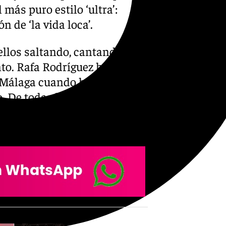
 más puro estilo ‘ultra’:
 de ‘la vida loca’.
 ellos saltando, cantando y
to. Rafa Rodríguez ha sido
 Málaga cuando ha estado en
o. De todas las maneras, en
mo y más gol y con Funes saca
iba cuando hace falta físico.