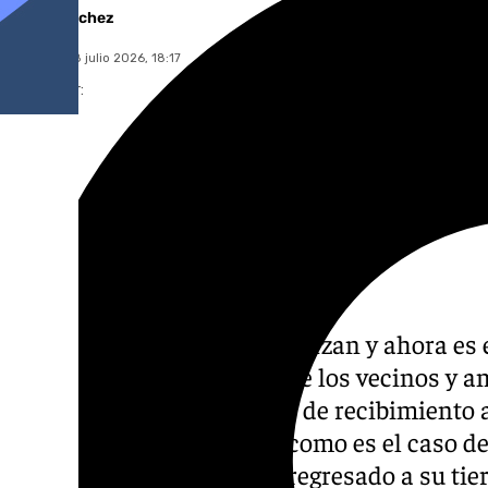
Jairo Sánchez
miércoles, 8 julio 2026, 18:17
Compartir:
Primero fue Larrubia, luego Izan y ahora es 
está volviendo un ritual que los vecinos y a
Málaga hagan una especie de recibimiento a
ánimos o celebrar logros, como es el caso d
El futbolista sevillano ha regresado a su tie