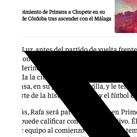
El recibimiento de Primera a Chupete en su
barrio de Córdoba tras ascender con el Málaga
En La Luz, antes del partido de vuelta frente
justo con el mismo objetivo, dieron apoyo y
Izan Merino respectivamente. Ahora, tras c
por toda la ciudad de Málaga que apoya al e
a su casa, en su pueblo en Sevilla, y le tení
ser parte de la historia del club y el fútbol 
Además, Rafa será parte del equipo en Prim
no se puede calificar con ningún adjetivo. Él
primer equipo al comienzo de la pasada temp