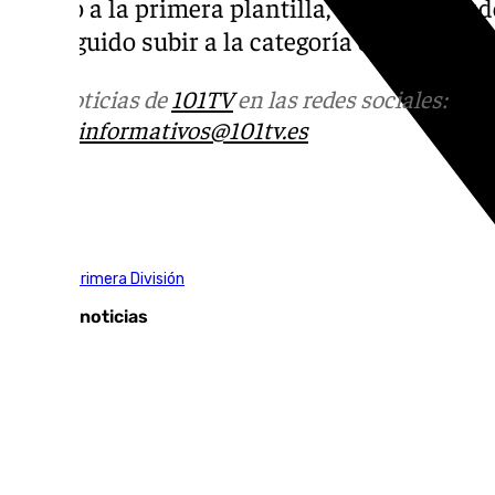
subido a la primera plantilla, viniendo des
conseguido subir a la categoría de oro.
Más noticias de
101TV
en las redes sociales:
Ins
correo
informativos@101tv.es
Tags:
LaLiga
Primera División
Últimas noticias