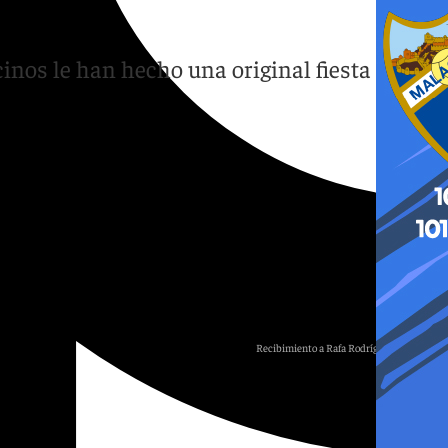
cinos le han hecho una original fiesta de
Recibimiento a Rafa Rodríguez en Sevilla
101 TV