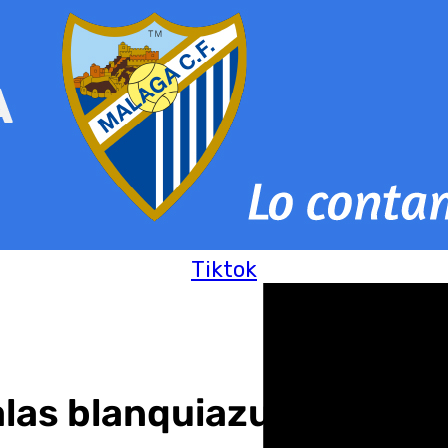
Tiktok
s blanquiazules y ‘la vi