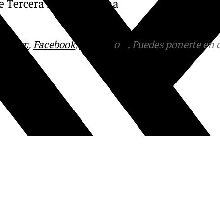
de Tercera Federación, ha
tagram
,
Facebook
,
Tik Tok
o
X
. Puedes ponerte en 