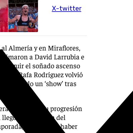
X-twitter
 al Almería y en Miraflores,
 animaron a David Larrubia e
onseguir el soñado ascenso
quipo, Rafa Rodríguez volvió
an preparado un ‘show’ tras
español.
era División y su progresión
 llegó a tener ficha del
orada, y justo, tras haber