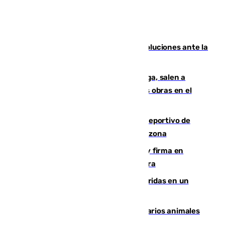
Más de 15.000 ceutíes claman por soluciones ante la
crisis migratoria
Los vecinos de Pedregalejo en Málaga, salen a
protestar en contra del resultado de las obras en el
paseo marítimo
Un incendio en un local del puerto deportivo de
Fuengirola genera una gran susto en la zona
Daniel Mérida derriba a Griekspoor y firma en
Montreal el mejor resultado de su carrera
Dos personas mueren y tres son heridas en un
accidente de tráfico en Utrera
Estudiarán el comportamiento de varios animales
durante el eclipse