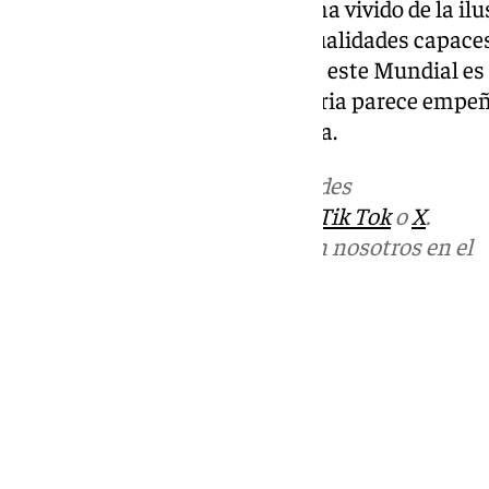
Sin embargo, el fútbol siempre ha vivido de la ilu
parecen repetirse y de esas casualidades capace
afición. Y si algo ha dejado claro este Mundial e
paralelismos con 2010, la historia parece empe
glorioso de la selección española.
Más noticias de
101TV
en las redes
sociales:
Instagram
,
Facebook
,
Tik Tok
o
X
.
Puedes ponerte en contacto con nosotros en el
correo
informativos@101tv.es
Tags:
Últimas noticias