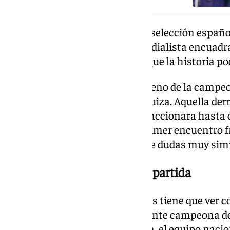
Tampoco cambia el grupo de la selección españo
España inició su aventura mundialista encuadrad
que ha alimentado la teoría de que la historia pod
Y si hubo algo que marcó el estreno de la campe
la inesperada derrota frente a Suiza. Aquella de
críticas antes de que España reaccionara hasta c
Roja tampoco logró ganar su primer encuentro fre
inferior, provocando un clima de dudas muy simi
La Eurocopa como punto de partida
Otro de los grandes paralelismos tiene que ver co
2010, España llegaba como vigente campeona de 
torneo en 2008. En esta ocasión, el equipo nacio