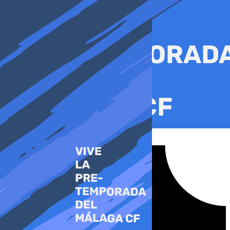
Ir
al
contenido
Tiktok