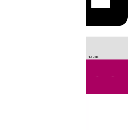
HOY
|
Incendios
Sucesos
Crisis Migratoria en Ceuta
Fútbol
LaLiga
Andalucía