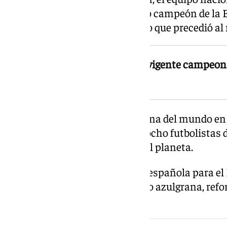
después de haberse proclamado campeón de la 
el mismo escenario competitivo que precedió al m
En 2010, España llegaba como vigente campeona
el torneo en 2008
Asimismo, la selección campeona del mundo en
columna vertebral culé. Hasta ocho futbolistas
de aquel equipo que conquistó el planeta.
Curiosamente, la convocatoria española para el
con ocho jugadores del conjunto azulgrana, refo
entre los seguidores.