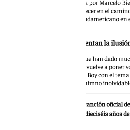
selección sudamericana dirigida por Marcelo Biel
técnico argentino vuelve a aparecer en el camin
nuevamente a un combinado sudamericano en el 
grupos.
Más coincidencias que alimentan la ilusió
La lista continúa con detalles que han dado muc
Entre ellos destaca que Shakira vuelve a poner vo
Mundial, esta vez junto a Burna Boy con el tema 
de convertir Waka Waka en un himno inolvidable
Shakira vuelve a poner voz a la canción oficial d
Burna Boy con el tema Dai Dai, dieciséis años 
en un himno inolvidable