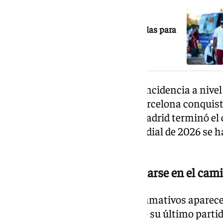
NOTICIA RELACIONADA
España llega a la ciudad de las estrellas para
los cuartos ante Bélgica
También existe una curiosa coincidencia a nivel
previa al Mundial de 2010, el Barcelona conquist
España, mientras que el Real Madrid terminó el c
En la campaña anterior al Mundial de 2026 se h
éxitos.
Marcelo Bielsa vuelve a cruzarse en el cam
Uno de los paralelismos más llamativos aparece 
Sudáfrica 2010, España disputó su último partido