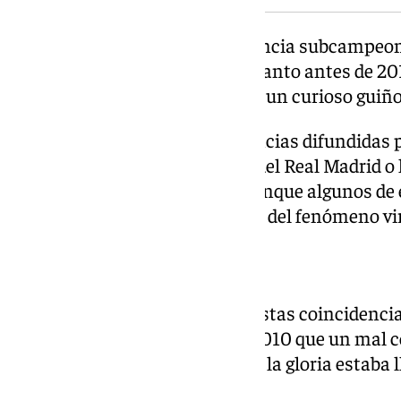
También se recuerda que la Francia subcampeona
final desde el punto de penalti tanto antes de 2
detalle que muchos consideran un curioso guiño 
A ello se suman otras coincidencias difundidas p
de José Mourinho al banquillo del Real Madrid o l
en la final de la Copa del Rey, aunque algunos d
objeto de debate y forman parte del fenómeno vir
¿Casualidad o una señal?
La realidad es que ninguna de estas coincidenc
nada. España ya demostró en 2010 que un mal 
el mundo y que el camino hacia la gloria estaba 