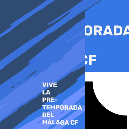
Ir
al
contenido
Tiktok