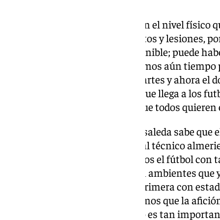
Llegar a una final del playoff, con el nivel físico
gestionar en cuanto a los minutos y lesiones, por
menos André, totalmente disponible; puede hab
molestia, pero lo mínimo. Tenemos aún tiempo
noche; jugamos el sábado, el martes y ahora el
menos normal, pero la ilusión que llega a los fut
tienen algunas molestias, porque todos quieren 
Todo el que haya visitado La Rosaleda sabe que e
Martiricos es especial, aunque al técnico almeri
suerte, para todos los que vivimos el fútbol con 
estadios están muy llenos y son ambientes que 
futbolistas que han jugado en Primera con estad
afluencia, y a partir de ahí sabemos que la afició
deportividad, pero el número no es tan importan