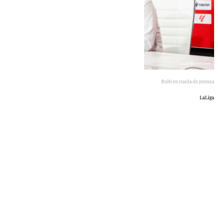
Rubi en rueda de prensa
LaLiga
Jairo Sánchez
sábado, 13 junio 2026, 19:06
Compartir: