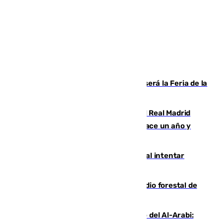
Talleres, escape room y música: así será la Feria de la
Juventud Cofrade de Málaga
El fichaje más caro de la historia del Real Madrid
costaba 105 millones de euros menos hace un año y
jugaba en Leganés
Ceuta suma 82 fallecidos en el mar al intentar
cruzar la frontera española
Huelva eleva a emergencia el incendio forestal de
Niebla
Juanfran Funes, sobre el duro juego del Al-Arabi: