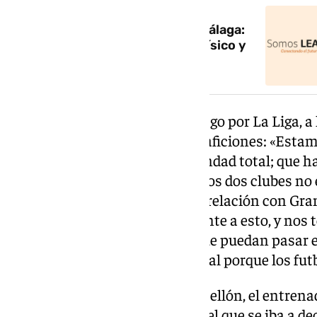
El cara a cara entre Almería y Málaga:
desparpajo y juventud contra físico y
veteranía
El partido se decretó de alto riesgo por La Liga, a
aboga por la hermandad de las aficiones: «Esta
andaluzas. Abogo por la hermandad total; que h
con tantos años de historia de los dos clubes no
he sentido siempre aquí buena relación con Gra
creo que no va a ser nada diferente a esto, y no
lo deportivo. Luego, las cosas que puedan pasar 
ahora y en la Liga, pero es normal porque los futb
Después de su pase ante el Castellón, el entrena
Málaga-Las Palmas, partido en el que se iba a dec