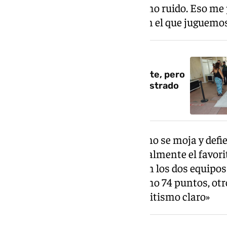
Castellón también hacían mucho ruido. Eso me
más que nos salga un partido en el que juguemos
NOTICIA RELACIONADA
Funes: «El Almería te pega fuerte, pero
nosotros también hemos demostrado
que podemos pegar»
Sobre el papel de favorito, Rubí no se moja y defi
puede llevar el gato al agua: «Realmente el favor
una situación como que jueguen los dos equipos
uno de abajo. Un equipo ha hecho 74 puntos, otro
mi modo de ver, no hay un favoritismo claro»
NOTICIA RELACIONADA