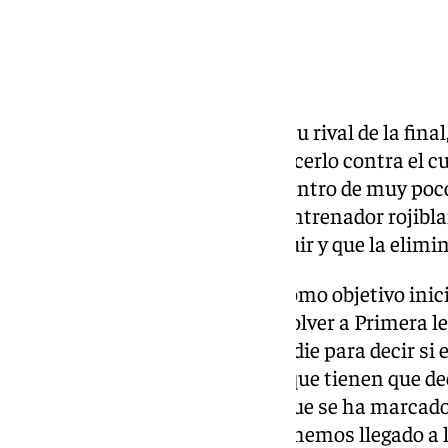
El técnico del Almería valora a su rival de la fin
un equipo que, en caso de no hacerlo contra el c
a regresar a Primera División dentro de muy poco
ser su segundo ascenso como entrenador rojibl
que será complicado de conseguir y que la elimin
Debido a que el Almería tenía como objetivo inicia
presión de estar «obligados» a volver a Primera 
equipo: «Nosotros no somos nadie para decir si el
ascender o no, eso es una cosa que tienen que de
subir, está claro, es el objetivo que se ha marca
conseguir esas dos plazas pero hemos llegado a l