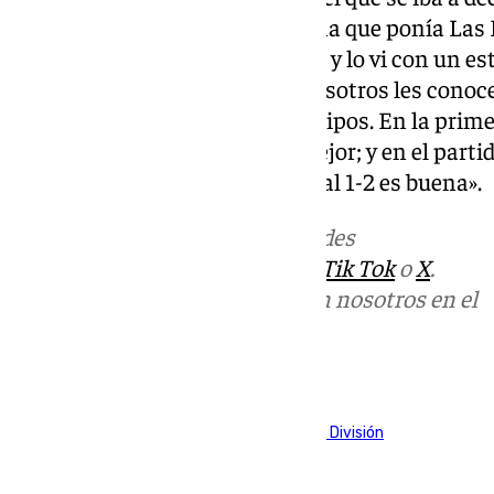
partido lo vi con dos libretas: una que ponía La
Tenía que estar con dos libretas y lo vi con un es
Ellos nos conocen muy bien, nosotros les conoc
hay pocos secretos ya entre equipos. En la prime
pasamos mal, en la segunda mejor; y en el parti
primera parte, pero la reacción al 1-2 es buena».
Más noticias de
101TV
en las redes
sociales:
Instagram
,
Facebook
,
Tik Tok
o
X
.
Puedes ponerte en contacto con nosotros en el
correo
informativos@101tv.es
Tags:
Fútbol
LaLiga
Primera División
Segunda División
Últimas noticias