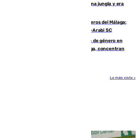
“Por momentos nos hemos metido en una jungla y era
hasta peligroso”
Ya se han estrenado los tres delanteros del Málaga:
Eneko Jauregui, bigoleador contra el Al-Arabi SC
35 mujeres asesinadas por violencia de género en
España en este 2026: Andalucía y Málaga, concentran
el foco de la tragedia
Lo más visto >
Más noticias
Ver más >