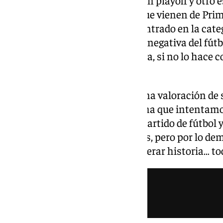
Castellón que se ha eliminado en playoff y otro 
gran temporada. Son equipos que vienen de Prim
limpiado la negatividad y han entrado en la categ
sufrido hace poco; la parte más negativa del fú
buena. Tengo claro que el Málaga, si no lo hace c
aspirante a volver a Primera».
El preparador catalán realiza una valoración de 
tope, el equipo está de 10. El tema que intentam
con la relatividad de que es un partido de fútbol 
más para hacer lo que queremos, pero por lo dem
deseo de vivir el momento y generar historia… to