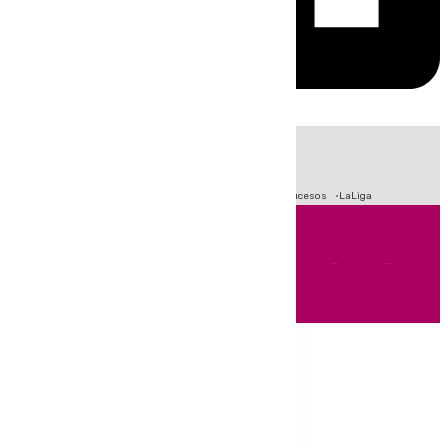
HOY
|
Fútbol
Primera División
Crisis Migratoria en Ceuta
Sucesos
LaLiga
Andalucía