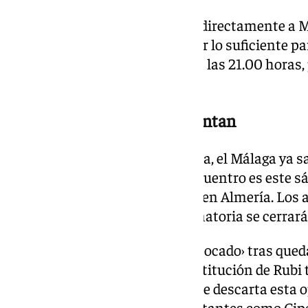
Tras el partido el equipo volará directamente a M
posible a casa y poder descansar lo suficiente par
Rosaleda se juega el miércoles a las 21.00 horas, 
cartel de ‹no hay billetes›
Almería y Castellón se enfrentan
Tanto en la ida como en la vuelta, el Málaga ya sa
otra eliminatoria. El primer encuentro es este 
que la vuelta se juega el martes en Almería. Los
clasificatoria y por ello la eliminatoria se cerrar
El cuadro rojiblanco llega algo ‹tocado› tras qued
con rumores de una posible destitución de Rubi 
como esta semana, aunque ya se descarta esta o
parte tienen varias bajas importantes como Cipe