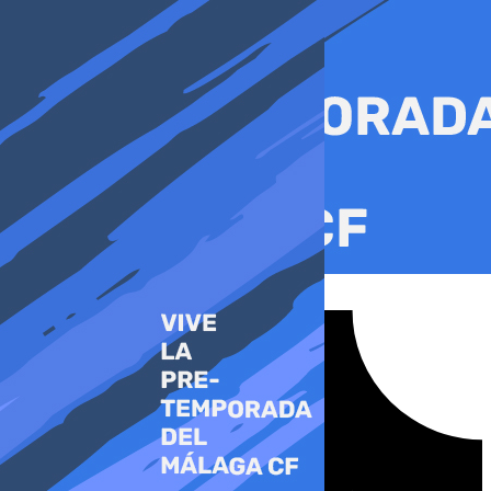
Ir
al
contenido
Tiktok