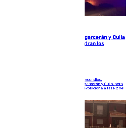
08.08.2026
Incendios de Castellón: Sierra Engarcerán y Culla
evolucionan positivamente y centran los
esfuerzos en Tírig
La UME se suma al operativo de control de los incendios,
progresando adecuadamente los de Sierra Engarcerán y Culla, pero
centrando todo el empeño en el de Culla, que evoluciona a fase 2 del
PEIF