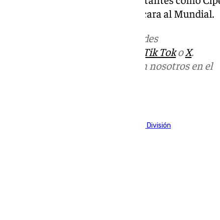
al estar con sus selecciones de cara al Mundial.
Más noticias de
101TV
en las redes
sociales:
Instagram
,
Facebook
,
Tik Tok
o
X
.
Puedes ponerte en contacto con nosotros en el
correo
informativos@101tv.es
Tags:
Fútbol
LaLiga
Primera División
Segunda División
Últimas noticias