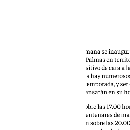
Empieza la fiesta. Este fin de semana se inaugura
Málaga se enfrenta a la UD Las Palmas en territ
buscarán sacar un resultado positivo de cara a la
miércoles. No estarán solos pues hay numeroso
viajar, como han hecho toda la temporada, y ser 
llega a la isla este sábado y descansarán en su ho
El Málaga sale de La Rosaleda sobre las 17.00 h
aeropuerto, donde lo recibirán centenares de ma
directo a Gran Canaria y llegarán sobre las 20.00