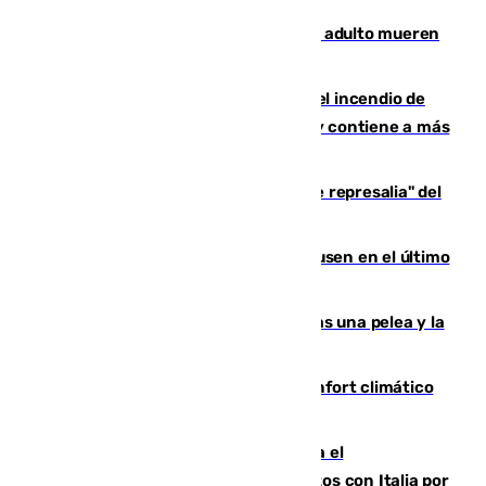
Tragedia en Italia: dos menores y un adulto mueren
en una violenta disputa familiar
340 personas más desalojadas por el incendio de
Niebla, que mantiene a 410 evacuadas y contiene a más
de 500 efectivos trabajando
Italia responde ante las "medidas de represalia" del
Gobierno de Sánchez
El Sevilla se desinfla ante el Leverkusen en el último
ensayo (1-2)
Tensión en la prisión de Alhaurín tras una pelea y la
incautación de un punzón
Málaga contabiliza 148 zonas de confort climático
para enfrentar las altas temperaturas
Marlaska notifica a la Unión Europea el
restablecimiento de controles fronterizos con Italia por