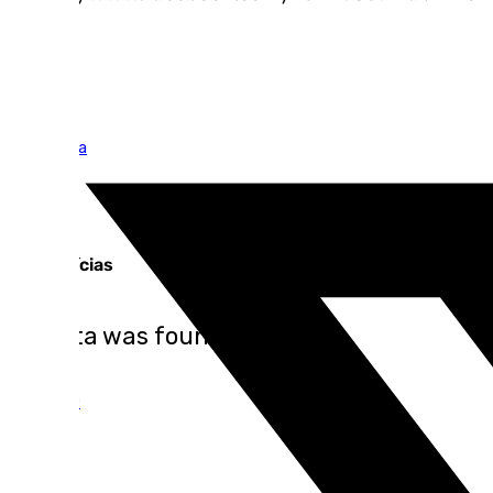
Tags:
Mira Sevilla
Top notícias
No data was found
Ver top 10