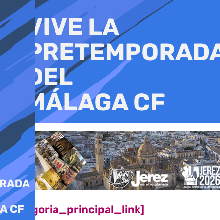
Ir
al
contenido
[categoria_principal_link]