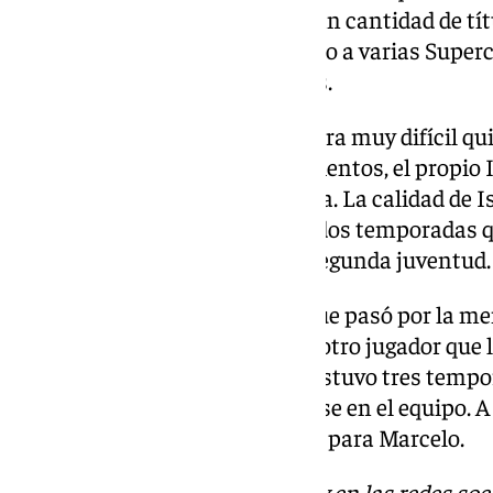
temporadas levantaron una gran cantidad de tít
ligas y una Copa del Rey; sumado a varias Super
además de Mundiales de Clubes.
El propio Marcelo expresó que era muy difícil quit
Muchas veces en los entrenamientos, el propio I
quitaran la pelota y lo conseguía. La calidad de I
Sevilla FC
no llegó a cuajar, las dos temporadas q
malagueño está viviendo una segunda juventud.
Además de Isco, otro nombre que pasó por la ment
sevillista. Marcelo expresó que otro jugador qu
era Ganso. El centrocampista estuvo tres tempo
aunque nunca logró consolidarse en el equipo. A 
de Fluminense es una debilidad para Marcelo.
Descubre más noticias de 101Tv en las redes soc