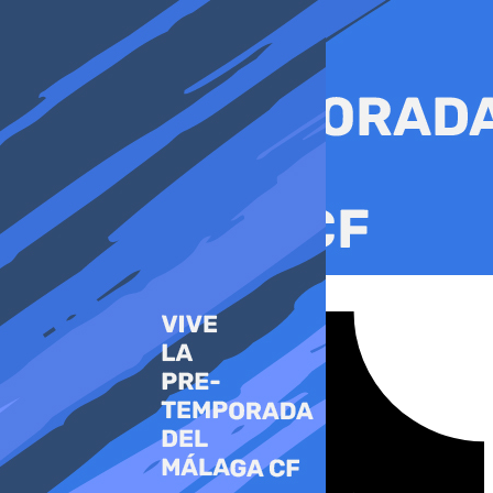
Ir
al
contenido
Tiktok