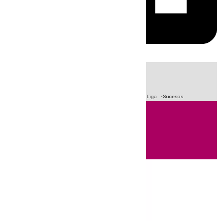
HOY
|
Fútbol
Primera División
Crisis Migratoria en Ceuta
LaLiga
Sucesos
Andalucía