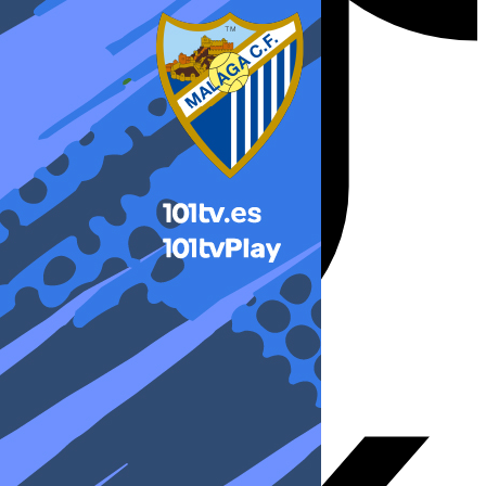
X-twitter