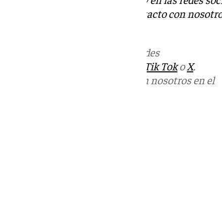
Tok
o
X
. Puedes ponerte en contacto con nosotro
informativos@101tv.es
Más noticias de
101TV
en las redes
sociales:
Instagram
,
Facebook
,
Tik Tok
o
X
.
Puedes ponerte en contacto con nosotros en el
correo
informativos@101tv.es
Tags:
Últimas noticias