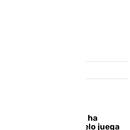
Andalucía
El futbolista que más ha
impresionado a Marcelo juega