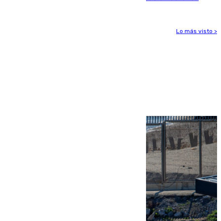
Lo más visto >
Más noticias
Ver más >