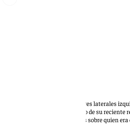
Lynx Devs
jueves, 13 febrero 2025, 13:39
Compartir:
Marcelo Vieira, uno de los mejores laterales izqu
visitó el Hormiguero con motivo de su reciente ret
fue preguntado por Pablo Motos sobre quien era e
impresionado sobre el césped.