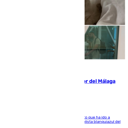
07.08.2026
Isco, la nueva mascota del jugador del Málaga
Dani Lorenzo
El centrocampista marbellí es ‘padre’ de un gato que ha ido a
recoger a Vigo y su nombre es como el exfutbolista blanquiazul del
Arroyo de la Miel