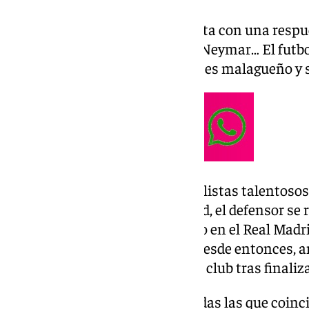
Marcelo contestó a esta pregunta con una respu
Ni Cristiano, ni Ronaldinho, ni Neymar… El futb
brasileño juega en el
Real Betis
, es malagueño y
Pese a la gran cantidad de futbolistas talentoso
en Brasil como en el Real Madrid, el defensor se ri
malagueño compartió vestuario en el Real Madri
al club en la temporada 13/14. Desde entonces, 
blanco. Los dos abandonaron el club tras finaliz
En total fueron nueve temporadas las que coinci