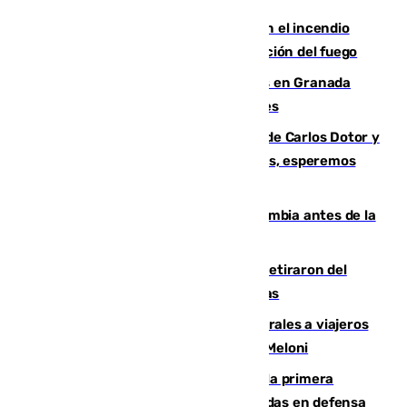
Activado el nivel 2 de emergencia en el incendio
forestal de Niebla por la compleja evolución del fuego
Controlado un incendio de rastrojos en Granada
junto a la autovía y al Callejón de Nogales
Juanfran Funes, sobre las lesiones de Carlos Dotor y
Fernando Calero: “Estamos preocupados, esperemos
que no sea nada”
Felipe VI refuerza los lazos con Colombia antes de la
llegada del nuevo presidente
Fernando Calero y Carlos Dotor se retiraron del
encuentro contra el Ceuta con molestias
España restablece controles temporales a viajeros
procedentes de Italia como repuesta a Meloni
El Málaga cae ante el Ceuta y suma la primera
derrota de la pretemporada dejando dudas en defensa